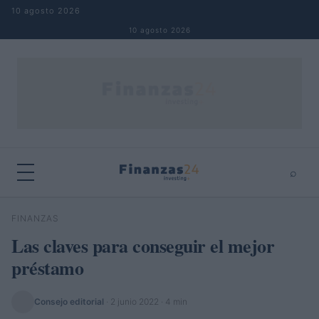
Saltar al contenido
10 agosto 2026
10 agosto 2026
⌕
×
⌕
FINANZAS
Buscar
Las claves para conseguir el mejor
préstamo
Consejo editorial
·
2 junio 2022
· 4 min