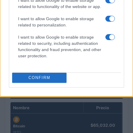
I want to allow Google to enable storage
related to functionality of the website or app.
I want to allow Google to enable storage
related to personalization.
I want to allow Google to enable storage
related to security, including authentication
functionality and fraud prevention, and other
user protection.
Cómo la crisis de refino está afectando los precios de la
gasolina y el diésel
Lucía Herrera · 7 Ago 2026
CONFIRM
COTIZACIONES CRYPTO
Nombre
Precio
$65,032.00
Bitcoin
(BTC)