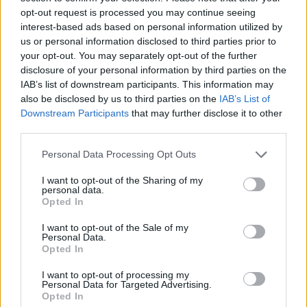
opt-out request is processed you may continue seeing
Sigue leyendo
interest-based ads based on personal information utilized by
us or personal information disclosed to third parties prior to
your opt-out. You may separately opt-out of the further
FINANZAS
disclosure of your personal information by third parties on the
IAB’s list of downstream participants. This information may
also be disclosed by us to third parties on the
IAB’s List of
Downstream Participants
that may further disclose it to other
third parties.
Please note that this website/app uses one or more Google
Personal Data Processing Opt Outs
services and may gather and store information including but
not limited to your visit or usage behaviour. You may click to
I want to opt-out of the Sharing of my
personal data.
grant or deny consent to Google and its third-party tags to
Opted In
use your data for below specified purposes in below Google
consent section.
I want to opt-out of the Sale of my
Personal Data.
Opted In
El Ibex 35 alcanza máximos históricos: ¿Qué está impulsando
esta subida?
I want to opt-out of processing my
Personal Data for Targeted Advertising.
Lucía Herrera · 10 Ago 2026
Opted In