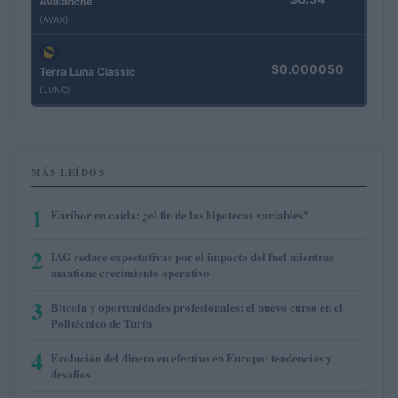
Avalanche
(AVAX)
$0.000050
Terra Luna Classic
(LUNC)
MÁS LEÍDOS
1
Euríbor en caída: ¿el fin de las hipotecas variables?
2
IAG reduce expectativas por el impacto del fuel mientras
mantiene crecimiento operativo
3
Bitcoin y oportunidades profesionales: el nuevo curso en el
Politécnico de Turín
4
Evolución del dinero en efectivo en Europa: tendencias y
desafíos