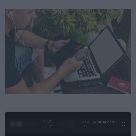
0:29 /
Ad
hub
Media
POWERED
1
/
4
4:27
BY