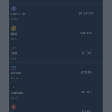
$1,917.03
Ethereum
(ETH)
$604.13
BNB
(BNB)
$1.03
XRP
(XRP)
$76.88
Solana
(SOL)
$0.197
Cardano
(ADA)
$6.54