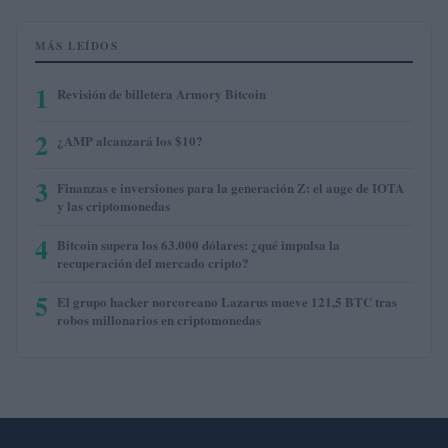
MÁS LEÍDOS
1
Revisión de billetera Armory Bitcoin
2
¿AMP alcanzará los $10?
3
Finanzas e inversiones para la generación Z: el auge de IOTA
y las criptomonedas
4
Bitcoin supera los 63.000 dólares: ¿qué impulsa la
recuperación del mercado cripto?
5
El grupo hacker norcoreano Lazarus mueve 121,5 BTC tras
robos millonarios en criptomonedas