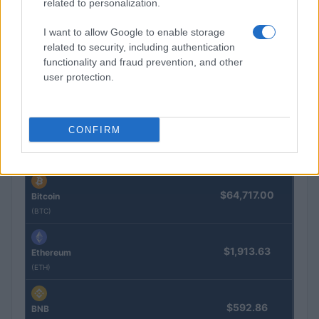
related to personalization.
Cómo los inversores surcoreanos están aprovechando la
I want to allow Google to enable storage
volatilidad del mercado con criptomonedas
related to security, including authentication
Diego Martín · 6 Ago 2026
functionality and fraud prevention, and other
user protection.
COTIZACIONES CRYPTO
CONFIRM
Nombre
Precio
$64,717.00
Bitcoin
(BTC)
$1,913.63
Ethereum
(ETH)
$592.86
BNB