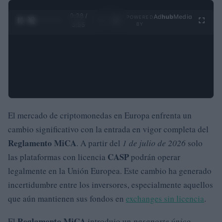
0:29 /
Ad
hub
Media
POWERED
1
/
4
3:55
BY
El mercado de criptomonedas en Europa enfrenta un
cambio significativo con la entrada en vigor completa del
Reglamento MiCA
. A partir del
1 de julio de 2026
solo
CASP
las plataformas con licencia
podrán operar
legalmente en la Unión Europea. Este cambio ha generado
incertidumbre entre los inversores, especialmente aquellos
que aún mantienen sus fondos en
exchanges sin licencia
.
Reglamento MiCA
El
introdujo un
pasaporte único