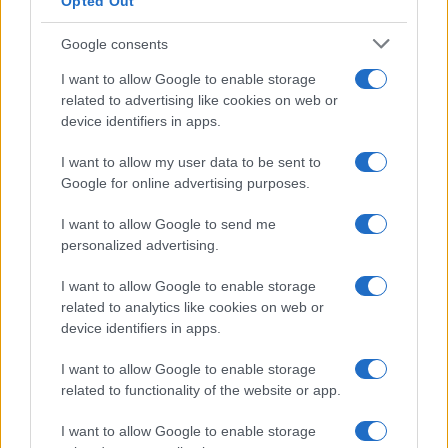
Opted Out
Google consents
I want to allow Google to enable storage
related to advertising like cookies on web or
device identifiers in apps.
Cómo los delincuentes están explotando los cambios en la
normativa cripto europea
I want to allow my user data to be sent to
Diego Martín · 6 Ago 2026
Google for online advertising purposes.
CRIPTOMONEDAS
I want to allow Google to send me
personalized advertising.
I want to allow Google to enable storage
related to analytics like cookies on web or
device identifiers in apps.
I want to allow Google to enable storage
related to functionality of the website or app.
I want to allow Google to enable storage