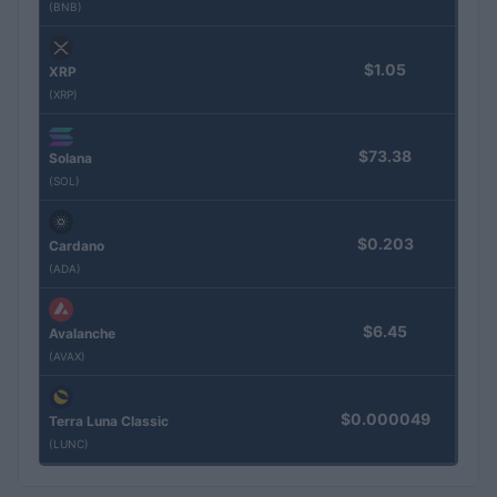
(BNB)
$1.05
XRP
(XRP)
$73.38
Solana
(SOL)
$0.203
Cardano
(ADA)
$6.45
Avalanche
(AVAX)
$0.000049
Terra Luna Classic
(LUNC)