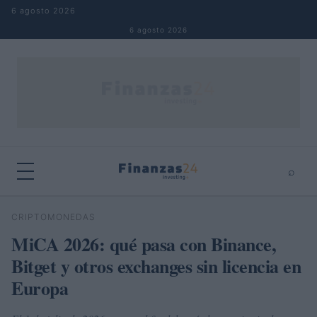
Saltar al contenido
6 agosto 2026
6 agosto 2026
⌕
×
⌕
CRIPTOMONEDAS
Buscar
MiCA 2026: qué pasa con Binance,
Bitget y otros exchanges sin licencia en
Europa