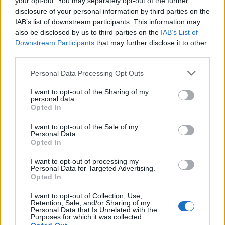
your opt-out. You may separately opt-out of the further
disclosure of your personal information by third parties on the
IAB’s list of downstream participants. This information may
also be disclosed by us to third parties on the
IAB’s List of
Downstream Participants
that may further disclose it to other
third parties.
Please note that this website/app uses one or more Google
Personal Data Processing Opt Outs
services and may gather and store information including but
not limited to your visit or usage behaviour. You may click to
I want to opt-out of the Sharing of my
personal data.
grant or deny consent to Google and its third-party tags to
Cadena perpetua para ex oficial de LAPD por robo cripto a
Opted In
adolescente
use your data for below specified purposes in below Google
consent section.
I want to opt-out of the Sale of my
Diego Martín · 6 Ago 2026
Personal Data.
Opted In
CRIPTOMONEDAS
I want to opt-out of processing my
Personal Data for Targeted Advertising.
Opted In
I want to opt-out of Collection, Use,
Retention, Sale, and/or Sharing of my
Personal Data that Is Unrelated with the
Purposes for which it was collected.