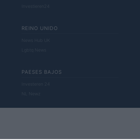
Investieren24
REINO UNIDO
News Hub UK
Lgbtq News
PAESES BAJOS
Investeren 24
NL Newz