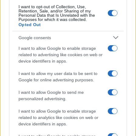
I want to opt-out of Collection, Use,
CRIPTOMONEDAS
Retention, Sale, and/or Sharing of my
Personal Data that Is Unrelated with the
Purposes for which it was collected.
Opted Out
Google consents
I want to allow Google to enable storage
related to advertising like cookies on web or
device identifiers in apps.
I want to allow my user data to be sent to
Google for online advertising purposes.
Cadena perpetua para ex oficial de LAPD por robo cripto a
I want to allow Google to send me
adolescente
personalized advertising.
Diego Martín · 6 Ago 2026
I want to allow Google to enable storage
related to analytics like cookies on web or
CRIPTOMONEDAS
device identifiers in apps.