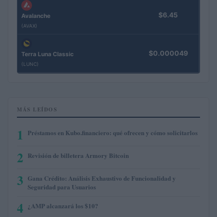
$6.45
Avalanche
(AVAX)
$0.000049
Terra Luna Classic
(LUNC)
MÁS LEÍDOS
1
Préstamos en Kubo.financiero: qué ofrecen y cómo solicitarlos
2
Revisión de billetera Armory Bitcoin
3
Gana Crédito: Análisis Exhaustivo de Funcionalidad y
Seguridad para Usuarios
4
¿AMP alcanzará los $10?