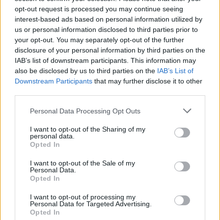
opt-out request is processed you may continue seeing
interest-based ads based on personal information utilized by
us or personal information disclosed to third parties prior to
Sigue leyendo
your opt-out. You may separately opt-out of the further
disclosure of your personal information by third parties on the
IAB’s list of downstream participants. This information may
NEWS
also be disclosed by us to third parties on the
IAB’s List of
Downstream Participants
that may further disclose it to other
third parties.
Please note that this website/app uses one or more Google
Personal Data Processing Opt Outs
services and may gather and store information including but
not limited to your visit or usage behaviour. You may click to
I want to opt-out of the Sharing of my
personal data.
grant or deny consent to Google and its third-party tags to
Opted In
use your data for below specified purposes in below Google
consent section.
I want to opt-out of the Sale of my
Personal Data.
Opted In
I want to opt-out of processing my
Brent cae un 8.3% y arrastra a las materias primas en agosto
Personal Data for Targeted Advertising.
Opted In
Lucía Herrera · 6 Ago 2026