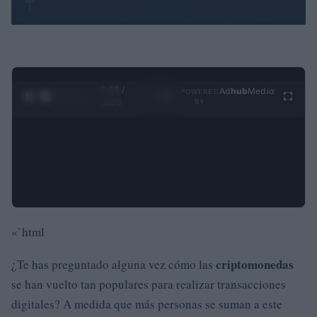
0:28 /
Ad
hub
Media
POWERED
1
/
4
3:55
BY
«`html
criptomonedas
¿Te has preguntado alguna vez cómo las
se han vuelto tan populares para realizar transacciones
digitales? A medida que más personas se suman a este