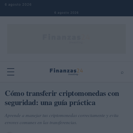
Saltar al contenido
6 agosto 2026
6 agosto 2026
⌕
×
⌕
Cómo transferir criptomonedas con
Buscar
seguridad: una guía práctica
Aprende a manejar tus criptomonedas correctamente y evita
errores comunes en las transferencias.