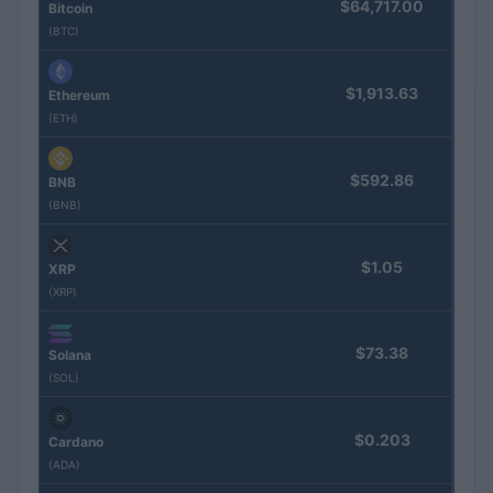
$64,717.00
Bitcoin
(BTC)
$1,913.63
Ethereum
(ETH)
$592.86
BNB
(BNB)
$1.05
XRP
(XRP)
$73.38
Solana
(SOL)
$0.203
Cardano
(ADA)