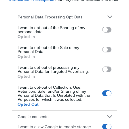
third parties.
Please note that this website/app uses one or more Google
Personal Data Processing Opt Outs
services and may gather and store information including but
not limited to your visit or usage behaviour. You may click to
I want to opt-out of the Sharing of my
personal data.
grant or deny consent to Google and its third-party tags to
Opted In
use your data for below specified purposes in below Google
Sigue leyendo
consent section.
I want to opt-out of the Sale of my
Personal Data.
Opted In
FINANCIACIÓN
I want to opt-out of processing my
Personal Data for Targeted Advertising.
Opted In
I want to opt-out of Collection, Use,
Retention, Sale, and/or Sharing of my
Personal Data that Is Unrelated with the
Purposes for which it was collected.
Opted Out
Google consents
I want to allow Google to enable storage