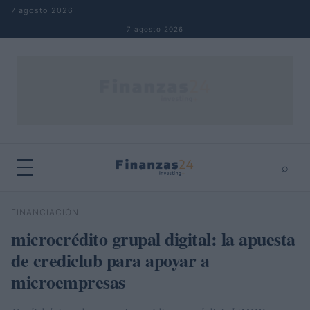
Saltar al contenido
7 agosto 2026
7 agosto 2026
⌕
×
⌕
FINANCIACIÓN
Buscar
microcrédito grupal digital: la apuesta
de crediclub para apoyar a
microempresas