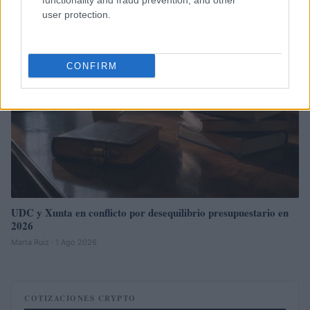
functionality and fraud prevention, and other
user protection.
FINANCIACIÓN
CONFIRM
UDC y Xunta en conflicto por desequilibrio presupuestario en
2026
Marta Ruiz · 1 Ago 2026
COTIZACIONES CRYPTO