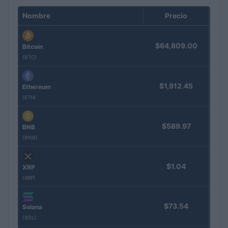
Nombre
Precio
$64,809.00
Bitcoin
(BTC)
$1,912.45
Ethereum
(ETH)
$589.97
BNB
(BNB)
$1.04
XRP
(XRP)
$73.54
Solana
(SOL)