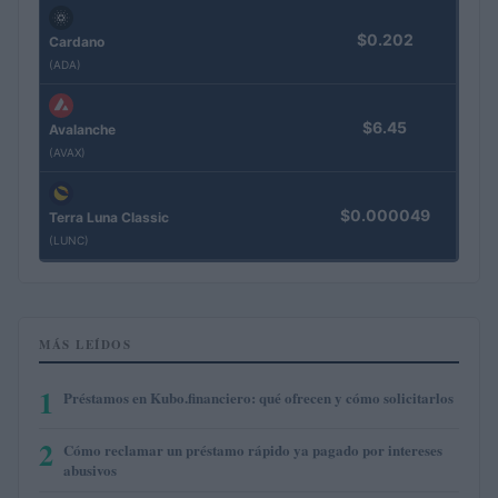
$0.202
Cardano
(ADA)
$6.45
Avalanche
(AVAX)
$0.000049
Terra Luna Classic
(LUNC)
MÁS LEÍDOS
1
Préstamos en Kubo.financiero: qué ofrecen y cómo solicitarlos
2
Cómo reclamar un préstamo rápido ya pagado por intereses
abusivos