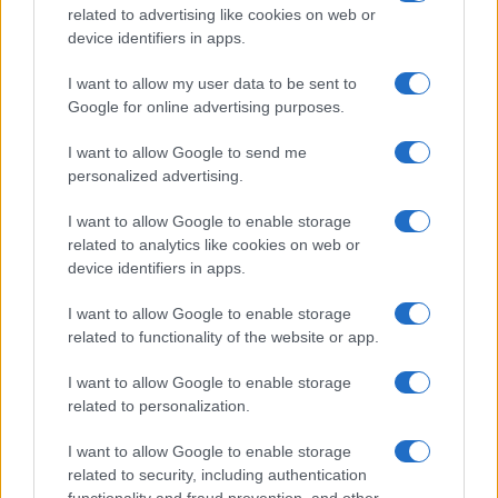
related to advertising like cookies on web or
device identifiers in apps.
Fondos europeos impulsan crecimiento laboral y económico en
el País Vasco
I want to allow my user data to be sent to
Marta Ruiz · 3 Ago 2026
Google for online advertising purposes.
FINANCIACIÓN
I want to allow Google to send me
personalized advertising.
I want to allow Google to enable storage
related to analytics like cookies on web or
device identifiers in apps.
I want to allow Google to enable storage
related to functionality of the website or app.
I want to allow Google to enable storage
related to personalization.
Situación financiera de la UDC: ¿Qué está pasando en 2026?
I want to allow Google to enable storage
related to security, including authentication
Marta Ruiz · 1 Ago 2026