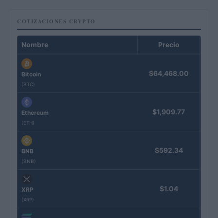
COTIZACIONES CRYPTO
Nombre
Precio
$64,468.00
Bitcoin
(BTC)
$1,909.77
Ethereum
(ETH)
$592.34
BNB
(BNB)
$1.04
XRP
(XRP)