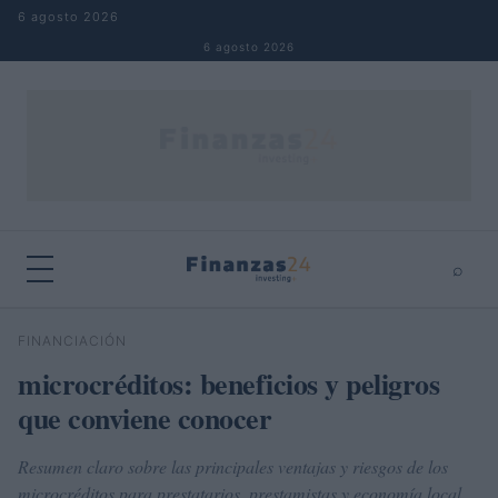
Saltar al contenido
6 agosto 2026
6 agosto 2026
⌕
×
⌕
FINANCIACIÓN
Buscar
microcréditos: beneficios y peligros
que conviene conocer
Resumen claro sobre las principales ventajas y riesgos de los
microcréditos para prestatarios, prestamistas y economía local.