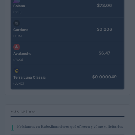
$73.06
Solana
(SOL)
$0.206
Cardano
(ADA)
$6.47
Avalanche
(AVAX)
$0.000049
Terra Luna Classic
(LUNC)
MÁS LEÍDOS
1
Préstamos en Kubo.financiero: qué ofrecen y cómo solicitarlos