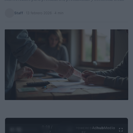
Staff
·
13 febrero 2026
· 4 min
0:29 /
Ad
hub
Media
POWERED
1
/
4
4:27
BY