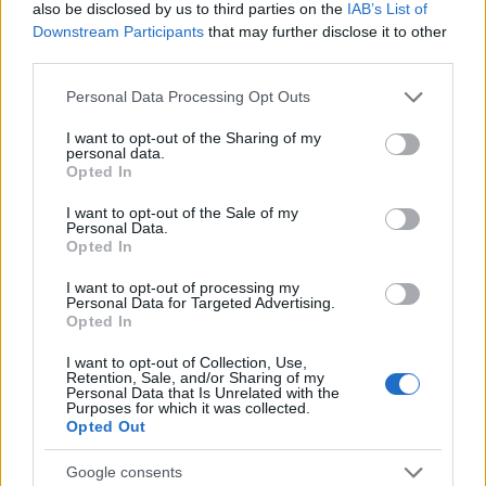
also be disclosed by us to third parties on the
IAB’s List of
Downstream Participants
that may further disclose it to other
third parties.
Please note that this website/app uses one or more Google
Personal Data Processing Opt Outs
services and may gather and store information including but
not limited to your visit or usage behaviour. You may click to
I want to opt-out of the Sharing of my
personal data.
grant or deny consent to Google and its third-party tags to
Opted In
use your data for below specified purposes in below Google
consent section.
I want to opt-out of the Sale of my
Personal Data.
Sigue leyendo
Opted In
I want to opt-out of processing my
FINANCIACIÓN
Personal Data for Targeted Advertising.
Opted In
I want to opt-out of Collection, Use,
Retention, Sale, and/or Sharing of my
Personal Data that Is Unrelated with the
Purposes for which it was collected.
Opted Out
Google consents