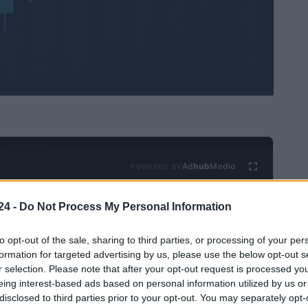
Ad
hub
Media
POWERED BY
24 -
Do Not Process My Personal Information
to opt-out of the sale, sharing to third parties, or processing of your per
formation for targeted advertising by us, please use the below opt-out s
r selection. Please note that after your opt-out request is processed y
eing interest-based ads based on personal information utilized by us or
re el nuevo Plan Estratégico para la Industrialización
disclosed to third parties prior to your opt-out. You may separately opt-