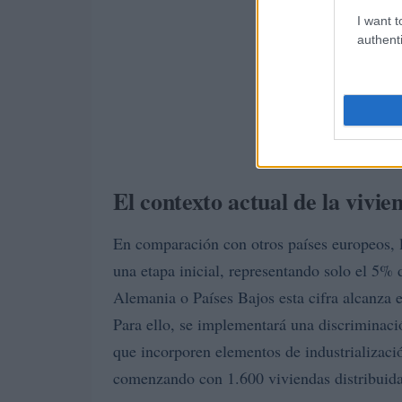
I want t
authenti
El contexto actual de la vivi
En comparación con otros países europeos, l
una etapa inicial, representando solo el 5% 
Alemania o Países Bajos esta cifra alcanza e
Para ello, se implementará una discriminació
que incorporen elementos de industrializació
comenzando con 1.600 viviendas distribuidas 