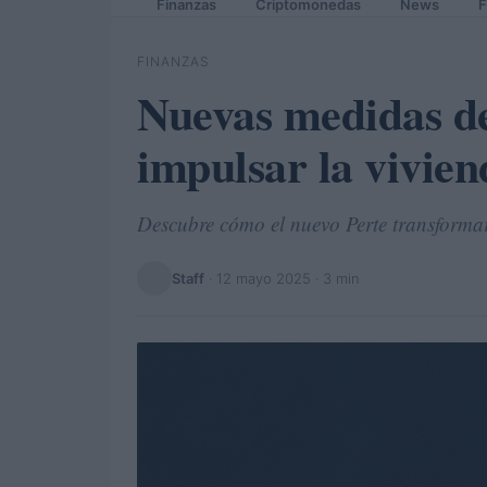
Finanzas
Criptomonedas
News
F
FINANZAS
Nuevas medidas d
impulsar la vivien
Descubre cómo el nuevo Perte transformar
Staff
·
12 mayo 2025
· 3 min