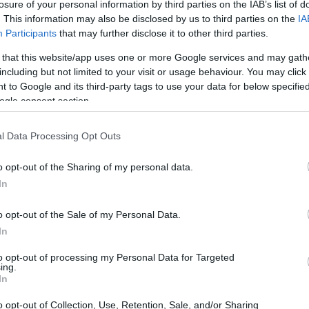
losure of your personal information by third parties on the IAB’s list of
cativo en la modernización del sector de la
. This information may also be disclosed by us to third parties on the
IA
1.300 millones de euros en la próxima década, este
Participants
that may further disclose it to other third parties.
viendas de forma más rápida y económica, abordando
 that this website/app uses one or more Google services and may gath
país: la falta de vivienda asequible. Según la ministra
including but not limited to your visit or usage behaviour. You may click 
 to Google and its third-party tags to use your data for below specifi
mentar la oferta de viviendas para garantizar que sean
ogle consent section.
l Data Processing Opt Outs
 sector de la construcción
o opt-out of the Sharing of my personal data.
In
evo Perte, que prioriza proyectos que integren
a significar hasta un 10% de puntuación adicional en
o opt-out of the Sale of my Personal Data.
ca de Vivienda. Este enfoque busca no solo modernizar
In
umentar la oferta de viviendas en un contexto donde la
to opt-out of processing my Personal Data for Targeted
ing.
ea es que, mediante la industrialización, se puedan
In
un objetivo a largo plazo de alcanzar las 20.000.
o opt-out of Collection, Use, Retention, Sale, and/or Sharing