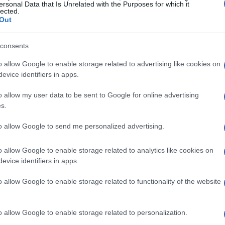
ersonal Data that Is Unrelated with the Purposes for which it
lected.
r privado
Out
 Perte, 1.000 millones se asignarán a la financiación,
consents
ito Oficial (ICO) y otros instrumentos financieros. Este
o allow Google to enable storage related to advertising like cookies on
era de empresas que fomentan tanto la oferta como la
evice identifiers in apps.
ierno espera que cada euro invertido genere un efecto
o allow my user data to be sent to Google for online advertising
r privado, lo que podría transformar la dinámica de la
s.
to allow Google to send me personalized advertising.
o allow Google to enable storage related to analytics like cookies on
evice identifiers in apps.
o allow Google to enable storage related to functionality of the website
o allow Google to enable storage related to personalization.