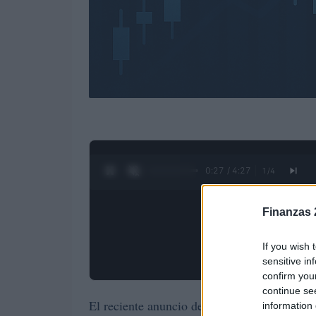
0:28 / 4:27
1
/
4
Finanzas 
If you wish 
sensitive in
confirm you
continue se
El reciente anuncio del Gobierno español sob
information 