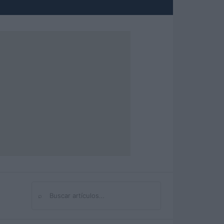
⌕
Buscar