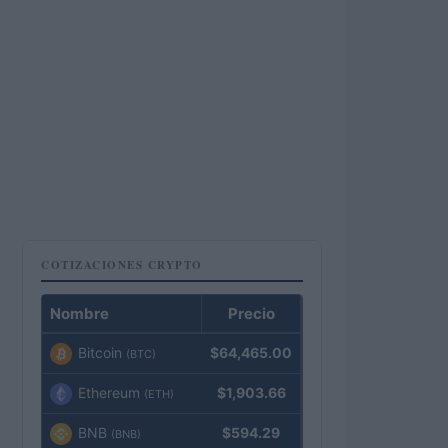
COTIZACIONES CRYPTO
Nombre
Precio
Bitcoin
$64,465.00
(BTC)
Ethereum
$1,903.66
(ETH)
BNB
$594.29
(BNB)