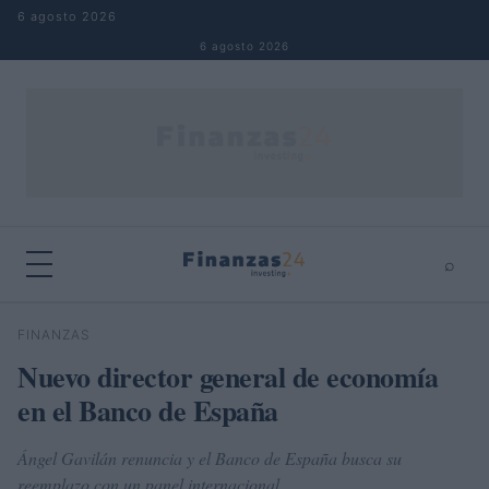
Saltar al contenido
6 agosto 2026
6 agosto 2026
⌕
×
⌕
FINANZAS
Buscar
Nuevo director general de economía
en el Banco de España
Ángel Gavilán renuncia y el Banco de España busca su
reemplazo con un panel internacional.