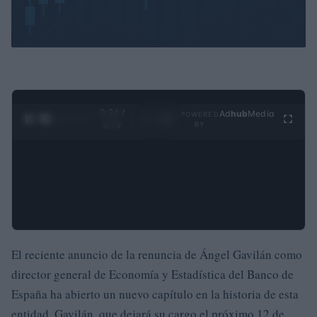
0:27 /
Ad
hub
Media
POWERED
1
/
4
3:19
BY
El reciente anuncio de la renuncia de Ángel Gavilán como
director general de Economía y Estadística del Banco de
España ha abierto un nuevo capítulo en la historia de esta
entidad. Gavilán, que dejará su cargo el próximo 12 de