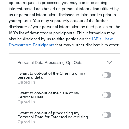
opt-out request is processed you may continue seeing
Sigue leyendo
interest-based ads based on personal information utilized by
us or personal information disclosed to third parties prior to
your opt-out. You may separately opt-out of the further
FINANZAS
disclosure of your personal information by third parties on the
IAB’s list of downstream participants. This information may
also be disclosed by us to third parties on the
IAB’s List of
Downstream Participants
that may further disclose it to other
third parties.
Please note that this website/app uses one or more Google
Personal Data Processing Opt Outs
services and may gather and store information including but
not limited to your visit or usage behaviour. You may click to
I want to opt-out of the Sharing of my
personal data.
grant or deny consent to Google and its third-party tags to
Opted In
use your data for below specified purposes in below Google
consent section.
I want to opt-out of the Sale of my
Personal Data.
El empresario José Elías analiza el mercado inmobiliario y sus
Opted In
consecuencias en la jubilación
I want to opt-out of processing my
Marta Ruiz · 5 Ago 2026
Personal Data for Targeted Advertising.
Opted In
FINANZAS