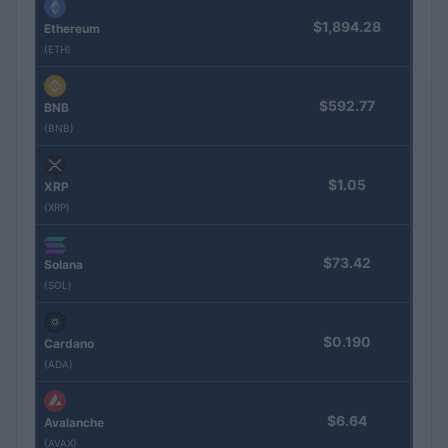
$1,894.28
Ethereum
(ETH)
$592.77
BNB
(BNB)
$1.05
XRP
(XRP)
$73.42
Solana
(SOL)
$0.190
Cardano
(ADA)
$6.64
Avalanche
(AVAX)