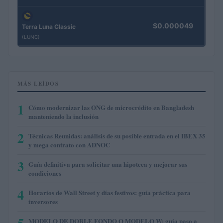
$0.000049
Terra Luna Classic
(LUNC)
MÁS LEÍDOS
1
Cómo modernizar las ONG de microcrédito en Bangladesh
manteniendo la inclusión
2
Técnicas Reunidas: análisis de su posible entrada en el IBEX 35
y mega contrato con ADNOC
3
Guía definitiva para solicitar una hipoteca y mejorar sus
condiciones
4
Horarios de Wall Street y días festivos: guía práctica para
inversores
5
MODELO DE DOBLE FONDO O MODELO W: guía paso a