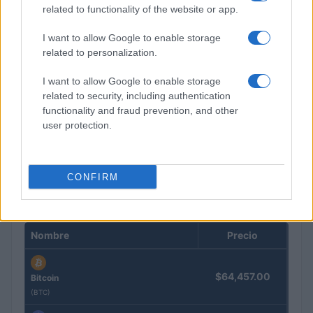
related to functionality of the website or app.
I want to allow Google to enable storage
related to personalization.
I want to allow Google to enable storage
related to security, including authentication
functionality and fraud prevention, and other
user protection.
Guía completa sobre tarjetas cripto: fees, cashback y seguridad
Diego Martín · 5 Ago 2026
CONFIRM
COTIZACIONES CRYPTO
Nombre
Precio
$64,457.00
Bitcoin
(BTC)