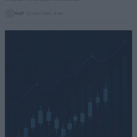
Staff
·
22 mayo 2025
· 4 min