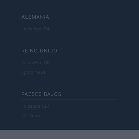
ALEMANIA
Investieren24
REINO UNIDO
News Hub UK
Lgbtq News
PAESES BAJOS
Investeren 24
NL Newz