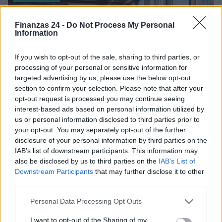
Finanzas 24 -
Do Not Process My Personal
Information
If you wish to opt-out of the sale, sharing to third parties, or
processing of your personal or sensitive information for
targeted advertising by us, please use the below opt-out
section to confirm your selection. Please note that after your
opt-out request is processed you may continue seeing
interest-based ads based on personal information utilized by
us or personal information disclosed to third parties prior to
your opt-out. You may separately opt-out of the further
Guía para evaluar RWA: custodios, oráculos, liquidez y riesgo
disclosure of your personal information by third parties on the
legal
IAB’s list of downstream participants. This information may
Marta Ruiz · 6 Ago 2026
also be disclosed by us to third parties on the
IAB’s List of
Downstream Participants
that may further disclose it to other
INVERSIONES
third parties.
Please note that this website/app uses one or more Google
Personal Data Processing Opt Outs
services and may gather and store information including but
not limited to your visit or usage behaviour. You may click to
I want to opt-out of the Sharing of my