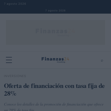
Saltar al contenido
7 agosto 2026
7 agosto 2026
⌕
×
⌕
INVERSIONES
Buscar
Oferta de financiación con tasa fija de
28%
Conoce los detalles de la promoción de financiación que ofrece
un 28% de tasa fija.