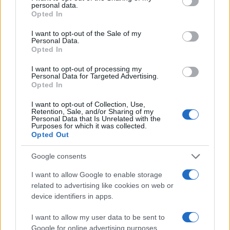
personal data.
grant or deny consent to Google and its third-party tags to
Opted In
use your data for below specified purposes in below Google
consent section.
I want to opt-out of the Sale of my
Personal Data.
Opted In
I want to opt-out of processing my
Personal Data for Targeted Advertising.
Opted In
Diferencias entre análisis técnico y fundamental: cuándo
I want to opt-out of Collection, Use,
aplicar cada método
Retention, Sale, and/or Sharing of my
Personal Data that Is Unrelated with the
Marta Ruiz · 6 Ago 2026
Purposes for which it was collected.
Opted Out
INVERSIONES
Google consents
I want to allow Google to enable storage
related to advertising like cookies on web or
device identifiers in apps.
I want to allow my user data to be sent to
Google for online advertising purposes.