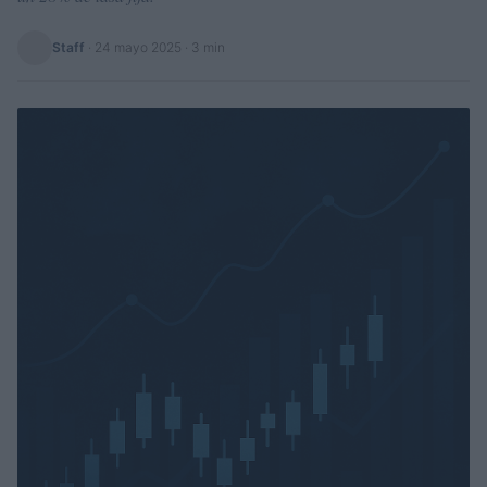
Staff
·
24 mayo 2025
· 3 min