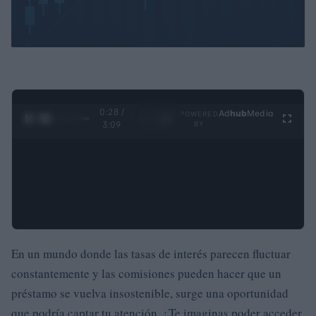
0:28 /
Ad
hub
Media
POWERED
1
/
4
3:09
BY
En un mundo donde las tasas de interés parecen fluctuar
constantemente y las comisiones pueden hacer que un
préstamo se vuelva insostenible, surge una oportunidad
que podría captar tu atención. ¿Te imaginas poder acceder