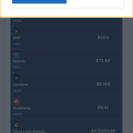
$592.07
BNB
(BNB)
$1.03
XRP
(XRP)
$72.56
Solana
(SOL)
$0.199
Cardano
(ADA)
$6.41
Avalanche
(AVAX)
$0.000049
Terra Luna Classic