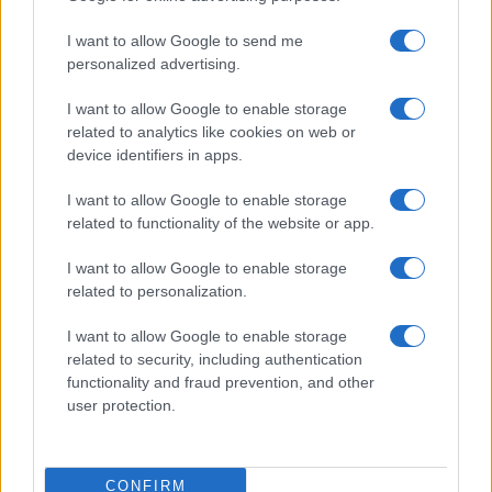
I want to allow Google to send me
personalized advertising.
I want to allow Google to enable storage
Cómo aplicar un framework minimalista para gestionar
related to analytics like cookies on web or
inversiones
device identifiers in apps.
Lucía Herrera · 5 Ago 2026
I want to allow Google to enable storage
related to functionality of the website or app.
COTIZACIONES CRYPTO
I want to allow Google to enable storage
related to personalization.
Nombre
Precio
I want to allow Google to enable storage
related to security, including authentication
$64,276.00
Bitcoin
functionality and fraud prevention, and other
(BTC)
user protection.
$1,899.29
Ethereum
(ETH)
CONFIRM