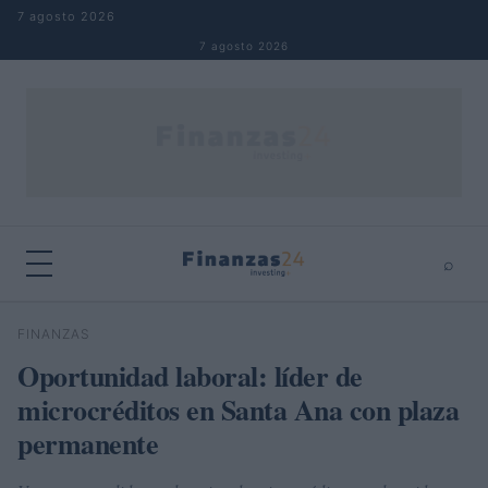
Saltar al contenido
7 agosto 2026
7 agosto 2026
⌕
×
⌕
FINANZAS
Buscar
Oportunidad laboral: líder de
microcréditos en Santa Ana con plaza
permanente