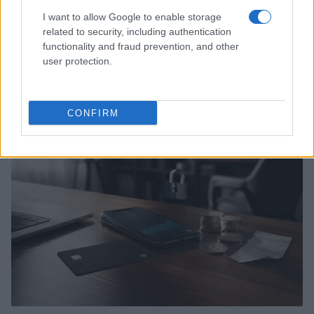
I want to allow Google to enable storage
related to security, including authentication
functionality and fraud prevention, and other
user protection.
La Reserva Federal aprueba la adquisición de Webster Bank
por parte de Banco Santander
Marta Ruiz · 5 Ago 2026
CONFIRM
FINANZAS