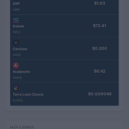
$1.03
XRP
(XRP)
$72.41
Solana
(SOL)
$0.200
Cardano
(ADA)
$6.42
Avalanche
(AVAX)
$0.000049
Terra Luna Classic
(LUNC)
MÁS LEÍDOS