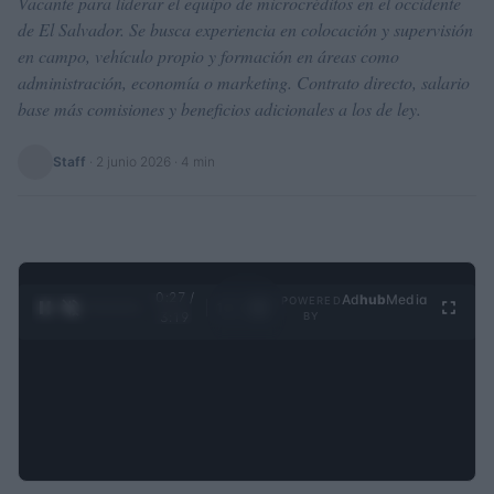
Vacante para liderar el equipo de microcréditos en el occidente
de El Salvador. Se busca experiencia en colocación y supervisión
en campo, vehículo propio y formación en áreas como
administración, economía o marketing. Contrato directo, salario
base más comisiones y beneficios adicionales a los de ley.
Staff
·
2 junio 2026
· 4 min
0:28 /
Ad
hub
Media
POWERED
1
/
4
3:19
BY