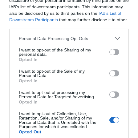
disclosure of your personal information by third parties on the
IAB’s list of downstream participants. This information may
also be disclosed by us to third parties on the
IAB’s List of
Downstream Participants
that may further disclose it to other
third parties.
Please note that this website/app uses one or more Google
Personal Data Processing Opt Outs
services and may gather and store information including but
not limited to your visit or usage behaviour. You may click to
I want to opt-out of the Sharing of my
personal data.
grant or deny consent to Google and its third-party tags to
Opted In
use your data for below specified purposes in below Google
consent section.
I want to opt-out of the Sale of my
Personal Data.
Opted In
Sigue leyendo
I want to opt-out of processing my
Personal Data for Targeted Advertising.
Opted In
FINANZAS
I want to opt-out of Collection, Use,
Retention, Sale, and/or Sharing of my
Personal Data that Is Unrelated with the
Purposes for which it was collected.
Opted Out