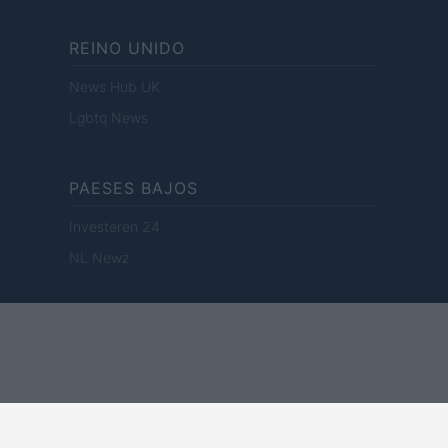
REINO UNIDO
News Hub UK
Lgbtq News
PAESES BAJOS
Investeren 24
NL Newz