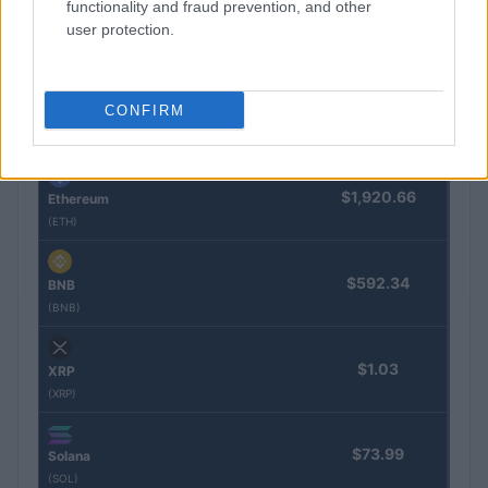
functionality and fraud prevention, and other
user protection.
Nombre
Precio
$65,037.00
CONFIRM
Bitcoin
(BTC)
$1,920.66
Ethereum
(ETH)
$592.34
BNB
(BNB)
$1.03
XRP
(XRP)
$73.99
Solana
(SOL)