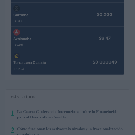
$0.200
Cardano
(ADA)
$6.47
Avalanche
(AVAX)
$0.000049
Terra Luna Classic
(LUNC)
MÁS LEÍDOS
1
La Cuarta Conferencia Internacional sobre la Financiación
para el Desarrollo en Sevilla
2
Cómo funcionan los activos tokenizados y la fraccionalización
inmobiliaria