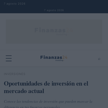
Saltar al contenido
7 agosto 2026
7 agosto 2026
⌕
×
⌕
INVERSIONES
Buscar
Oportunidades de inversión en el
mercado actual
Conoce las tendencias de inversión que pueden marcar la
diferencia en tus finanzas personales.