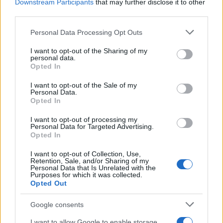
Downstream Participants
that may further disclose it to other
third parties.
Guía para evaluar RWA: custodios, oráculos, liquidez y riesgo
legal
Please note that this website/app uses one or more Google
Personal Data Processing Opt Outs
Marta Ruiz · 6 Ago 2026
services and may gather and store information including but
not limited to your visit or usage behaviour. You may click to
I want to opt-out of the Sharing of my
personal data.
grant or deny consent to Google and its third-party tags to
INVERSIONES
Opted In
use your data for below specified purposes in below Google
consent section.
I want to opt-out of the Sale of my
Personal Data.
Opted In
I want to opt-out of processing my
Personal Data for Targeted Advertising.
Opted In
I want to opt-out of Collection, Use,
Retention, Sale, and/or Sharing of my
Personal Data that Is Unrelated with the
Purposes for which it was collected.
Opted Out
Diferencias entre análisis técnico y fundamental: cuándo
Google consents
aplicar cada método
Marta Ruiz · 6 Ago 2026
I want to allow Google to enable storage