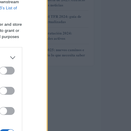
2
 downstream
de carpetas y otras noticias
B’s List of
3
Revalorización del TFR 2024: guía de
cálculo y tablas actualizadas
er and store
to grant or
4
Beneficios de contratación 2024:
ed purposes
incentivos regionales activos
5
Reforma de ITS 2025: nuevos caminos e
ITS Academy: todo lo que necesita saber