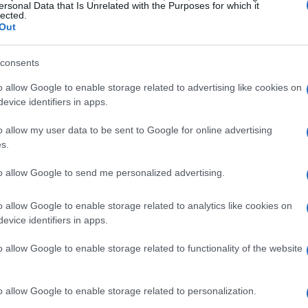
ersonal Data that Is Unrelated with the Purposes for which it
lected.
isegni+
son herramientas públicas destinadas a
Out
 las empresas que tienen como objetivo desarrollar
microempresas y
convocatorias están dirigidas a las
consents
alianas y
tienen como objetivo fomentar el registro y
o allow Google to enable storage related to advertising like cookies on
evice identifiers in apps.
diseños, fomentando la innovación tecnológica y
o allow my user data to be sent to Google for online advertising
s.
to allow Google to send me personalized advertising.
32 millones de euros
 de
repartidos entre las tres
o allow Google to enable storage related to analytics like cookies on
evice identifiers in apps.
o allow Google to enable storage related to functionality of the website
o allow Google to enable storage related to personalization.