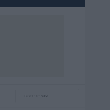
⌕
Buscar