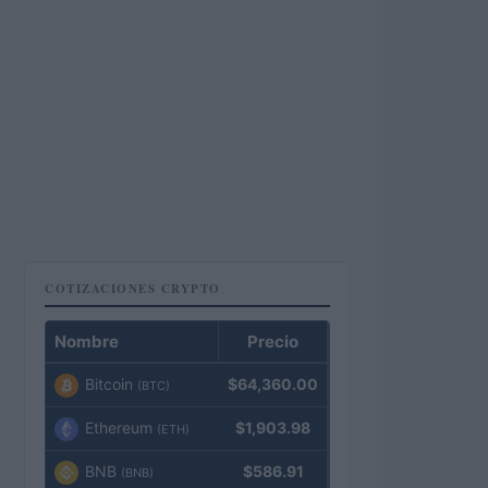
COTIZACIONES CRYPTO
Nombre
Precio
Bitcoin
$64,360.00
(BTC)
Ethereum
$1,903.98
(ETH)
BNB
$586.91
(BNB)