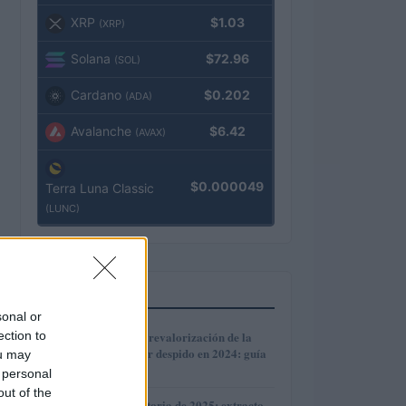
XRP
$1.03
(XRP)
Solana
$72.96
(SOL)
Cardano
$0.202
(ADA)
Avalanche
$6.42
(AVAX)
$0.000049
Terra Luna Classic
(LUNC)
MÁS LEÍDOS
sonal or
1
ection to
Cómo calcular la revalorización de la
indemnización por despido en 2024: guía
ou may
práctica
 personal
out of the
Reforma recaudatoria de 2025: extracto