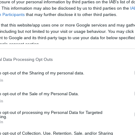
qué novedades hay para 2024.
losure of your personal information by third parties on the IAB’s list of
. This information may also be disclosed by us to third parties on the
IA
Participants
that may further disclose it to other third parties.
 that this website/app uses one or more Google services and may gath
including but not limited to your visit or usage behaviour. You may click 
 to Google and its third-party tags to use your data for below specifi
ogle consent section.
l Data Processing Opt Outs
o opt-out of the Sharing of my personal data.
In
o opt-out of the Sale of my Personal Data.
In
to opt-out of processing my Personal Data for Targeted
ing.
In
ents+, Trademarks+ y Designs+?
o opt-out of Collection, Use, Retention, Sale, and/or Sharing