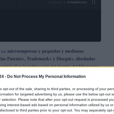
Ad
hub
Media
POWERED BY
microempresas y pequeñas y medianas
 las
rias Patents+, Trademark+ y
Disegni+
, diseñadas
strial. Con la publicación del decreto del Ministerio
l Boletín Oficial, comienza el proceso de provisión de
24 -
Do Not Process My Personal Information
to opt-out of the sale, sharing to third parties, or processing of your per
formation for targeted advertising by us, please use the below opt-out s
r selection. Please note that after your opt-out request is processed y
eing interest-based ads based on personal information utilized by us or
llada sobre qué son las convocatorias Patents+,
disclosed to third parties prior to your opt-out. You may separately opt-