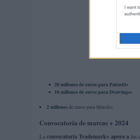
I want t
authenti
20 millones de euros para Patentti+
10 millones de euros para Drawings+
2 millones
de euros para Marchi+
Convocatoria de marcas + 2024
convocatoria Trademark+ apoya a
La
las 