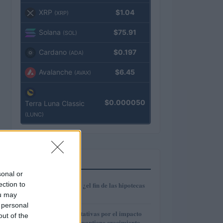
XRP
$1.04
(XRP)
Solana
$75.91
(SOL)
Cardano
$0.197
(ADA)
Avalanche
$6.45
(AVAX)
$0.000050
Terra Luna Classic
(LUNC)
MÁS LEÍDOS
sonal or
1
ection to
Euríbor en caída: ¿el fin de las hipotecas
variables?
ou may
 personal
2
IAG reduce expectativas por el impacto
out of the
del fuel mientras mantiene crecimiento