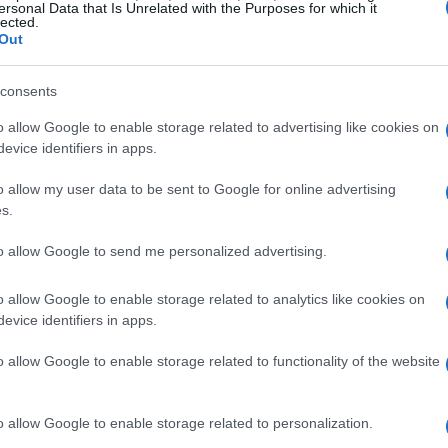
ersonal Data that Is Unrelated with the Purposes for which it
lected.
Out
«transformación»?
consents
o allow Google to enable storage related to advertising like cookies on
a generado inquietud. Al reiterar su compromiso con
evice identifiers in apps.
, muchos se preguntan qué implica realmente esta
o allow my user data to be sent to Google for online advertising
car la corrupción como prometió en 2018? La
s.
an problemático no hace más que alimentar la
pción, derivada del abuso del poder, es un concepto
to allow Google to send me personalized advertising.
adación de las instituciones. Sin embargo, parece que
o allow Google to enable storage related to analytics like cookies on
ón.
evice identifiers in apps.
o allow Google to enable storage related to functionality of the website
o allow Google to enable storage related to personalization.