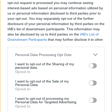
opt-out request is processed you may continue seeing
interest-based ads based on personal information utilized by
us or personal information disclosed to third parties prior to
your opt-out. You may separately opt-out of the further
disclosure of your personal information by third parties on the
IAB’s list of downstream participants. This information may
also be disclosed by us to third parties on the
IAB’s List of
Downstream Participants
that may further disclose it to other
third parties.
Please note that this website/app uses one or more Google
Personal Data Processing Opt Outs
services and may gather and store information including but
not limited to your visit or usage behaviour. You may click to
I want to opt-out of the Sharing of my
Cómo la crisis de refino está afectando los precios de la
personal data.
gasolina y el diésel
grant or deny consent to Google and its third-party tags to
Opted In
use your data for below specified purposes in below Google
Lucía Herrera · 7 Ago 2026
consent section.
I want to opt-out of the Sale of my
Personal Data.
FINANZAS
Opted In
I want to opt-out of processing my
Personal Data for Targeted Advertising.
Opted In