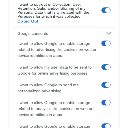
I want to opt-out of Collection, Use,
Retention, Sale, and/or Sharing of my
Personal Data that Is Unrelated with the
Purposes for which it was collected.
Opted Out
Google consents
I want to allow Google to enable storage
related to advertising like cookies on web or
Intervención conjunta de Japón y EE.UU. para frenar la caída
device identifiers in apps.
del yen
Marta Ruiz · 7 Ago 2026
I want to allow my user data to be sent to
Google for online advertising purposes.
I want to allow Google to send me
COTIZACIONES CRYPTO
personalized advertising.
Nombre
Precio
I want to allow Google to enable storage
related to analytics like cookies on web or
device identifiers in apps.
$65,086.00
Bitcoin
(BTC)
I want to allow Google to enable storage