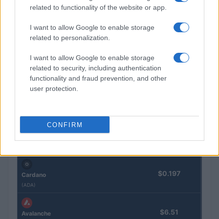
related to functionality of the website or app.
$1,922.14
Ethereum
I want to allow Google to enable storage
(ETH)
related to personalization.
I want to allow Google to enable storage
$602.95
BNB
related to security, including authentication
(BNB)
functionality and fraud prevention, and other
user protection.
$1.04
XRP
(XRP)
CONFIRM
$76.84
Solana
(SOL)
$0.197
Cardano
(ADA)
$6.51
Avalanche