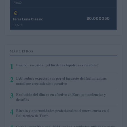
(AVAX)
$0.000050
Terra Luna Classic
(LUNC)
MÁS LEÍDOS
1
Euríbor en caída: ¿el fin de las hipotecas variables?
2
IAG reduce expectativas por el impacto del fuel mientras
mantiene crecimiento operativo
3
Evolución del dinero en efectivo en Europa: tendencias y
desafíos
4
Bitcoin y oportunidades profesionales: el nuevo curso en el
Politécnico de Turín
Carné Joven Nacional 2024: qué es, requisitos, utilidad y cómo