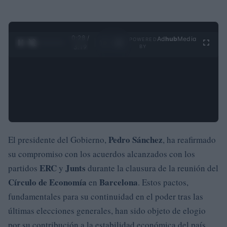
0:29 /
Ad
hub
Media
POWERED
1
/
4
3:19
BY
Pedro Sánchez
El presidente del Gobierno,
, ha reafirmado
su compromiso con los acuerdos alcanzados con los
ERC
Junts
partidos
y
durante la clausura de la reunión del
Círculo de Economía
Barcelona
en
. Estos pactos,
fundamentales para su continuidad en el poder tras las
últimas elecciones generales, han sido objeto de elogio
por su contribución a la estabilidad económica del país.