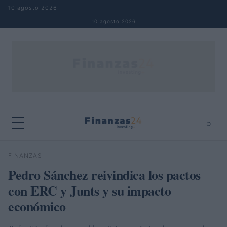
Saltar al contenido
10 agosto 2026
10 agosto 2026
⌕
×
⌕
FINANZAS
Buscar
Pedro Sánchez reivindica los pactos
con ERC y Junts y su impacto
económico