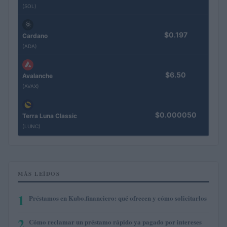
(SOL)
$0.197
Cardano
(ADA)
$6.50
Avalanche
(AVAX)
$0.000050
Terra Luna Classic
(LUNC)
MÁS LEÍDOS
1
Préstamos en Kubo.financiero: qué ofrecen y cómo solicitarlos
2
Cómo reclamar un préstamo rápido ya pagado por intereses