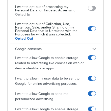
I want to opt-out of processing my
Personal Data for Targeted Advertising.
Opted In
Guía para comparar créditos: TIN, TAE y comisiones
explicadas
I want to opt-out of Collection, Use,
Retention, Sale, and/or Sharing of my
Marta Ruiz · 8 Ago 2026
Personal Data that Is Unrelated with the
Purposes for which it was collected.
Opted Out
FINANCIACIÓN
Google consents
I want to allow Google to enable storage
related to advertising like cookies on web or
device identifiers in apps.
I want to allow my user data to be sent to
Google for online advertising purposes.
I want to allow Google to send me
personalized advertising.
Fondos europeos impulsan crecimiento laboral y económico en
I want to allow Google to enable storage