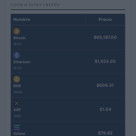
COTIZACIONES CRYPTO
Nombre
Precio
$65,187.00
Bitcoin
(BTC)
$1,925.05
Ethereum
(ETH)
$608.31
BNB
(BNB)
$1.04
XRP
(XRP)
$76.82
Solana