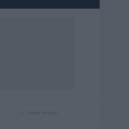
⌕
Buscar