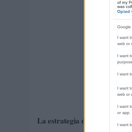
of my P
was col
Opted 
Google 
I want t
web or d
I want t
purpose
I want 
I want t
web or d
I want t
or app.
La estrategia de activos de K
I want t