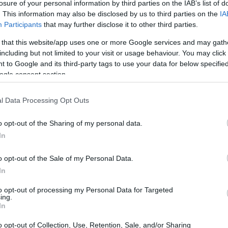
losure of your personal information by third parties on the IAB’s list of
 USD $600 y que para lograr posiciones más grandes
. This information may also be disclosed by us to third parties on the
IA
r de esa experiencia, defendió una metodología de
Participants
that may further disclose it to other third parties.
ncronizar el mercado. Además, subrayó que su
 that this website/app uses one or more Google services and may gath
tual sino en usar el rendimiento de negocios propios
including but not limited to your visit or usage behaviour. You may click 
 to Google and its third-party tags to use your data for below specifi
ta
.
ogle consent section.
l Data Processing Opt Outs
 proviene de la capacidad de emisión de moneda por
o opt-out of the Sharing of my personal data.
In
rea riesgos para quienes mantienen ahorro en activos
aparece la idea de
dinero fiduciario
como concepto
o opt-out of the Sale of my Personal Data.
ianza en emisores y políticas monetarias. Desde esa
In
icipa para 2026, serían la ocasión en la que algunos
to opt-out of processing my Personal Data for Targeted
ing.
 otros, por su naturaleza o escasez, podrían conservar
In
o opt-out of Collection, Use, Retention, Sale, and/or Sharing