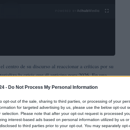
Ad
hub
Media
POWERED BY
el centro de su discurso al reaccionar a críticas por su
erializa la crisis que él anticipa para 2026. En una
026, el autor aludió a predicciones históricas de
24 -
Do Not Process My Personal Information
para contextualizar su advertencia, y ofreció una
rentes. Consciente de la polémica, insistió en explicar
to opt-out of the sale, sharing to third parties, or processing of your per
formation for targeted advertising by us, please use the below opt-out s
ladarlos a activos que considera escasos.
r selection. Please note that after your opt-out request is processed y
eing interest-based ads based on personal information utilized by us or
rtencia macroeconómica con un testimonio personal:
disclosed to third parties prior to your opt-out. You may separately opt-