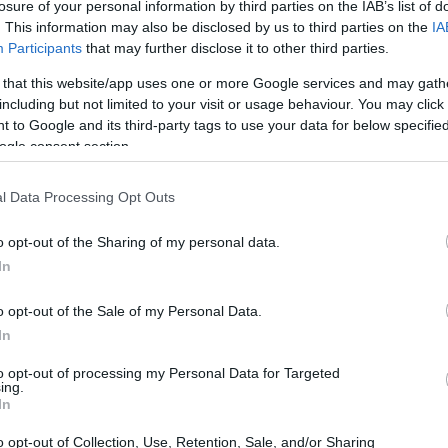
losure of your personal information by third parties on the IAB’s list of
 errores comunes evitar para no perder patrimonio ni
. This information may also be disclosed by us to third parties on the
IA
Participants
that may further disclose it to other third parties.
 that this website/app uses one or more Google services and may gath
including but not limited to your visit or usage behaviour. You may click 
rendario
 to Google and its third-party tags to use your data for below specifi
ogle consent section.
asa en entregar físicamente el oro a la entidad que
ra mientras dura el contrato. La entidad efectúa una
l Data Processing Opt Outs
valor numismático
llamada ley— y, en monedas, el
.
o opt-out of the Sharing of my personal data.
onde a un porcentaje del valor estimado: habitualmente
In
ra cubrir el margen de seguridad del prestamista. Si el
o opt-out of the Sale of my Personal Data.
el plazo pactado recupera sus piezas; si no lo hace, la
In
 el monto adeudado.
to opt-out of processing my Personal Data for Targeted
ing.
In
o opt-out of Collection, Use, Retention, Sale, and/or Sharing