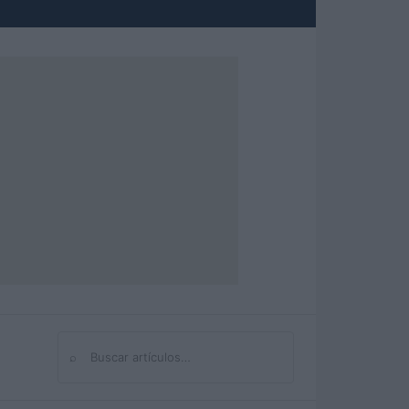
⌕
Buscar