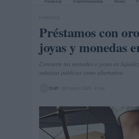
Finanzas
Criptomonedas
News
F
FINANZAS
Préstamos con or
joyas y monedas e
Convierte tus monedas o joyas en liquidez
subastas públicas como alternativa
Staff
·
28 marzo 2026
· 4 min