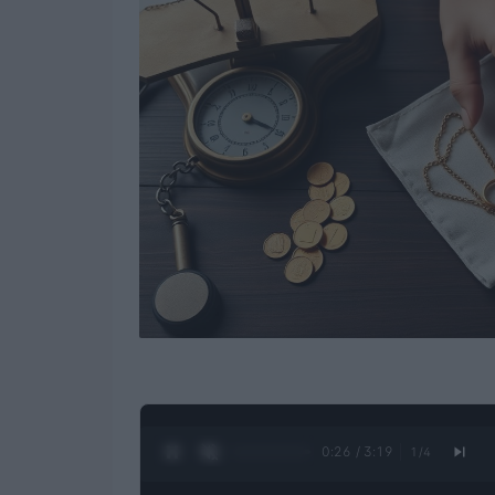
0:28 / 3:19
1
/
4