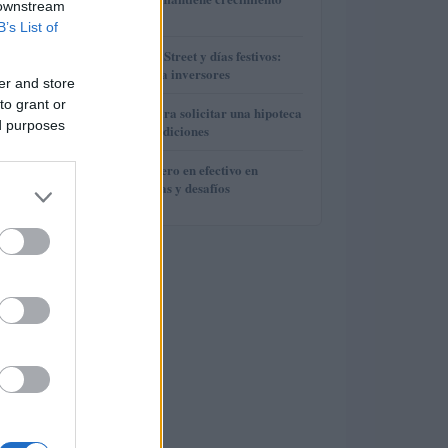
 downstream
operativo
B’s List of
3
Horarios de Wall Street y días festivos:
guía práctica para inversores
er and store
to grant or
4
Guía definitiva para solicitar una hipoteca
ed purposes
y mejorar sus condiciones
5
Evolución del dinero en efectivo en
Europa: tendencias y desafíos