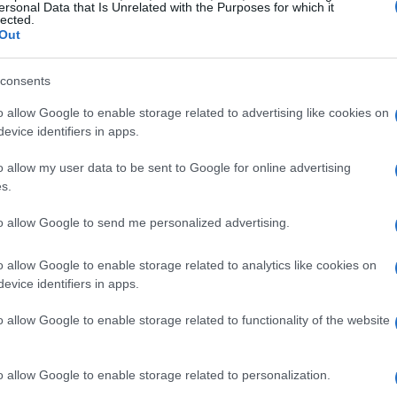
ersonal Data that Is Unrelated with the Purposes for which it
lected.
Out
consents
o allow Google to enable storage related to advertising like cookies on
evice identifiers in apps.
o allow my user data to be sent to Google for online advertising
s.
to allow Google to send me personalized advertising.
o allow Google to enable storage related to analytics like cookies on
evice identifiers in apps.
 préstamo
o allow Google to enable storage related to functionality of the website
ias tasaciones independientes para negociar mejor la
n documento de identidad, un comprobante de domicilio
o allow Google to enable storage related to personalization.
 acrediten la procedencia y la autenticidad del oro. No