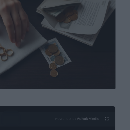
Ad
hub
Media
POWERED BY