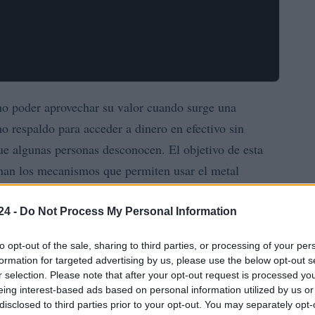
 no poder aprovechar su valor cuando surge una
 respaldo para acceder a dinero en efectivo sin
e algunas personas desconocen. El objetivo de esta
onan los mecanismos que permiten usar el metal
ra obtener condiciones justas y qué riesgos conviene
24 -
Do Not Process My Personal Information
to opt-out of the sale, sharing to third parties, or processing of your per
ales: entregar la pieza a una entidad como garantía
formation for targeted advertising by us, please use the below opt-out s
a pública donde bienes decomisados se venden al mejor
r selection. Please note that after your opt-out request is processed y
sación
profesional y entender conceptos como el
eing interest-based ads based on personal information utilized by us or
disclosed to third parties prior to your opt-out. You may separately opt-
 A continuación desglosamos cómo operan estas