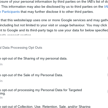
losure of your personal information by third parties on the IAB’s list of
or un barco eléctrico ha marcado un hito significativo
. This information may also be disclosed by us to third parties on the
IA
más sostenibles. Este viaje, que conecta Sotogrande
Participants
that may further disclose it to other third parties.
cnológico, sino también un compromiso claro con la
 that this website/app uses one or more Google services and may gath
rnativas ecológicas en el ámbito marítimo. La
including but not limited to your visit or usage behaviour. You may click 
 to Google and its third-party tags to use your data for below specifi
eca Candela, logró completar el trayecto en menos de
ogle consent section.
o en comparación con métodos tradicionales. ¿No es
vanguardia de una nueva era en el transporte?
l Data Processing Opt Outs
o opt-out of the Sharing of my personal data.
nsporte marítimo
In
enudo es conocido por sus desafiantes condiciones
o opt-out of the Sale of my Personal Data.
dor viaje que ha demostrado ser no solo más rápido,
In
ico y respetuoso con el medio ambiente. La
to opt-out of processing my Personal Data for Targeted
ing.
endente 90% menos de energía en comparación con
In
vas no solo es una respuesta a la creciente demanda de
o opt-out of Collection, Use, Retention, Sale, and/or Sharing