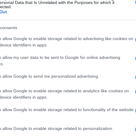
efleja el compromiso de países como Suecia de liderar
ersonal Data that Is Unrelated with the Purposes for which it
lected.
dato que no podemos pasar por alto es que, según
Out
 realiza con energías renovables, en contraste con el
olo un logro técnico; es un testimonio de un futuro
consents
o allow Google to enable storage related to advertising like cookies on
evice identifiers in apps.
o allow my user data to be sent to Google for online advertising
s.
enibles de origen sueco han sido promovidas en varias
to allow Google to send me personalized advertising.
mpromiso colectivo hacia un planeta más verde. Por
 una nueva parada del Plogging Tour 2025, que
o allow Google to enable storage related to analytics like cookies on
evice identifiers in apps.
ón de basura. Esto no solo fomenta un estilo de vida
mpieza del medio ambiente, un aspecto que cada vez
o allow Google to enable storage related to functionality of the website
 Además, la Feria del Libro de Madrid ha hecho un
lón infantil inspirado en los bosques suecos y los
o allow Google to enable storage related to personalization.
una creciente conciencia sobre la necesidad de adoptar