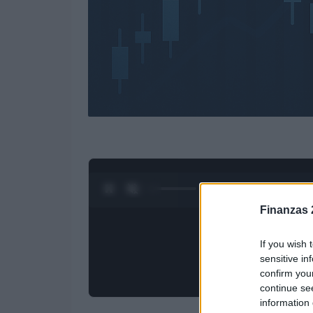
0:44 / 3:09
1
/
4
Finanzas 
If you wish 
sensitive in
confirm you
continue se
information 