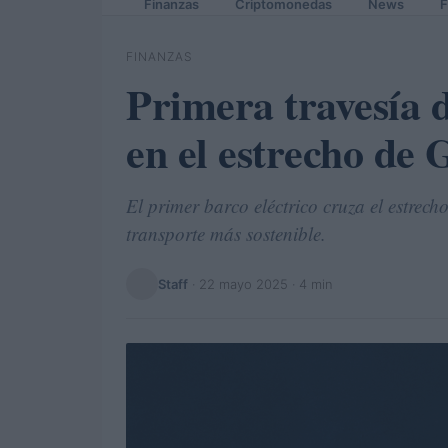
Finanzas
Criptomonedas
News
F
FINANZAS
Primera travesía d
en el estrecho de 
El primer barco eléctrico cruza el estre
transporte más sostenible.
Staff
·
22 mayo 2025
· 4 min