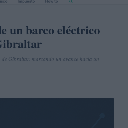
isco
Impuesto
How to
e un barco eléctrico
Gibraltar
cho de Gibraltar, marcando un avance hacia un