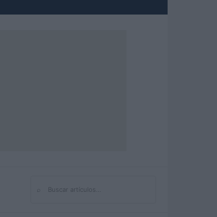
⌕
Buscar