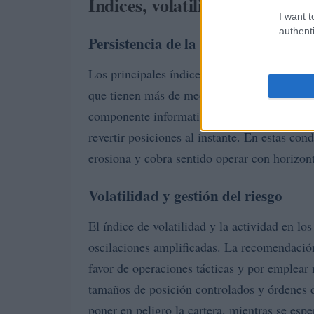
Índices, volatilidad y señales 
I want t
authenti
Persistencia de la fragilidad en rent
S&P 500
Los principales índices, desde el
h
que tienen más de mecánica que de sostenib
componente informativo: declaraciones polít
revertir posiciones al instante. En estas co
erosiona y cobra sentido operar con horizon
Volatilidad y gestión del riesgo
El índice de volatilidad y la actividad en l
oscilaciones amplificadas. La recomendación
favor de operaciones tácticas y por emplear 
tamaños de posición controlados y órdenes d
poner en peligro la cartera, mientras se esp