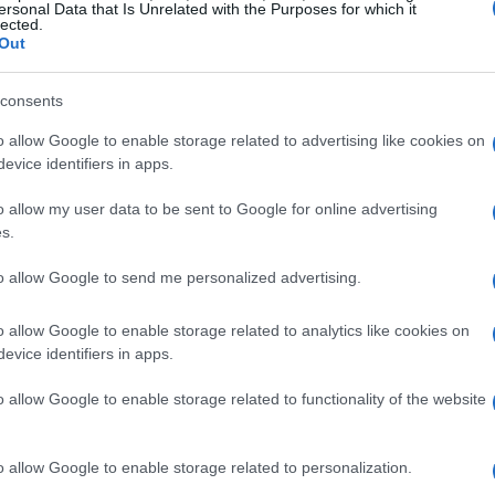
ersonal Data that Is Unrelated with the Purposes for which it
lected.
Out
consents
o allow Google to enable storage related to advertising like cookies on
evice identifiers in apps.
o allow my user data to be sent to Google for online advertising
s.
to allow Google to send me personalized advertising.
pretarse como un factor condicionante y no como una
ales y energéticos permanecen sensibles a la evolución
o allow Google to enable storage related to analytics like cookies on
evice identifiers in apps.
ciada; los inversores institucionales y los gestores de
 para ajustar coberturas y revisar márgenes, lo que a su
o allow Google to enable storage related to functionality of the website
 bonos.
o allow Google to enable storage related to personalization.