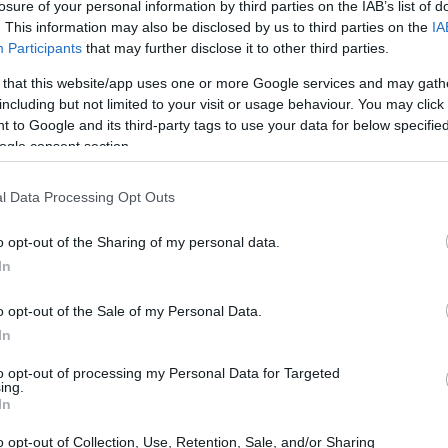
losure of your personal information by third parties on the IAB’s list of
-out
para no asumir riesgos ocultos.
. This information may also be disclosed by us to third parties on the
IA
Participants
that may further disclose it to other third parties.
dinámica de mercado
 that this website/app uses one or more Google services and may gath
including but not limited to your visit or usage behaviour. You may click 
 to Google and its third-party tags to use your data for below specifi
ue siendo el motor que más influencia ejerce sobre
ogle consent section.
za corporativa. El retroceso observado en los precios no
iato de oferta, sino de expectativas sobre progresos
l Data Processing Opt Outs
e interrupciones en el suministro. Esa percepción
o opt-out of the Sharing of my personal data.
, pero la fragilidad del entorno geopolítico significa
In
 devolver la tensión al mercado con rapidez.
o opt-out of the Sale of my Personal Data.
In
to opt-out of processing my Personal Data for Targeted
ing.
In
o opt-out of Collection, Use, Retention, Sale, and/or Sharing