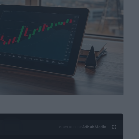
Ad
hub
Media
POWERED BY