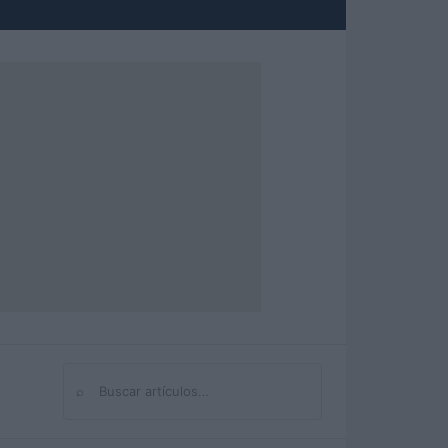
⌕
Buscar