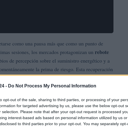
pretarse como una pausa más que como un punto de
rebote
ltimas sesiones, los mercados protagonizan un
os de percepción sobre el suministro energético y a
omentáneamente la prima de riesgo. Esta recuperación
as; por eso la prioridad para muchos operadores es la
entabilidades agresivas.
24 -
Do Not Process My Personal Information
to opt-out of the sale, sharing to third parties, or processing of your per
livio de sentimiento y mejora estructural. Mientras los
formation for targeted advertising by us, please use the below opt-out s
 fondo no confirmen una reversión, cada subida puede
r selection. Please note that after your opt-out request is processed y
opciones barrera
de liquidez. Herramientas como las
eing interest-based ads based on personal information utilized by us or
disclosed to third parties prior to your opt-out. You may separately opt-
nsparencia, pero requieren entender conceptos clave