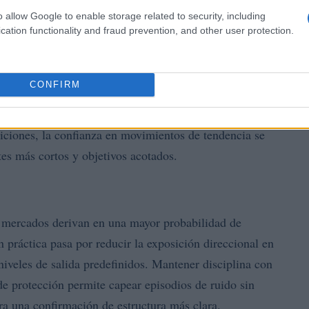
técnicas
o allow Google to enable storage related to security, including
cation functionality and fraud prevention, and other user protection.
a variable
DAX
Ibex 35
asta el
y el
, muestran recuperaciones
CONFIRM
ilidad. El entorno está muy condicionado por el
icas, datos macro y sucesos geopolíticos capaces de
ndiciones, la confianza en movimientos de tendencia se
tes más cortos y objetivos acotados.
os mercados derivan en una mayor probabilidad de
 práctica pasa por reducir la exposición direccional en
niveles de salida predefinidos. Mantener disciplina con
e protección permite capear episodios de ruido sin
era una confirmación de estructura más clara.