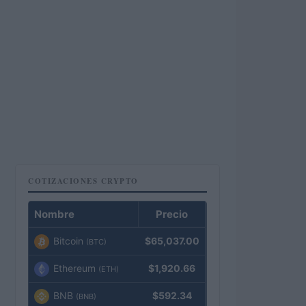
COTIZACIONES CRYPTO
Nombre
Precio
Bitcoin
$65,037.00
(BTC)
Ethereum
$1,920.66
(ETH)
BNB
$592.34
(BNB)