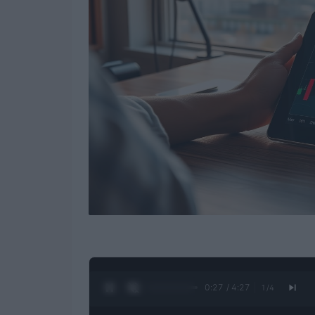
0:28 / 4:27
1
/
4