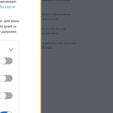
 downstream
operativo
B’s List of
3
Horarios de Wall Street y días festivos:
guía práctica para inversores
er and store
to grant or
4
Evolución del dinero en efectivo en
ed purposes
Europa: tendencias y desafíos
5
Guía definitiva para solicitar una hipoteca
y mejorar sus condiciones