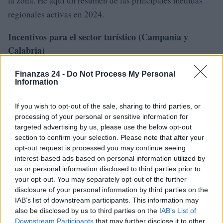
la zona. He aquí un resumen de las principales medidas
regionales activas en 2024.
Incentivos para el sector turístico (Campania y
Calabria)
Las regiones de Campania y Calabria ofrecen incentivos
Finanzas 24 -
Do Not Process My Personal
Information
para la contratación en el sector turístico, con el objetivo
de promover el empleo mediante contratos de duración
If you wish to opt-out of the sale, sharing to third parties, or
determinada o indefinida.
processing of your personal or sensitive information for
targeted advertising by us, please use the below opt-out
Contratación de personas discapacitadas (Emilia
section to confirm your selection. Please note that after your
opt-out request is processed you may continue seeing
Romaña, Friuli Venezia Giulia, Lombardía, Toscana,
interest-based ads based on personal information utilized by
Véneto)
us or personal information disclosed to third parties prior to
your opt-out. You may separately opt-out of the further
Estas regiones ofrecen incentivos para contratar a
disclosure of your personal information by third parties on the
IAB’s list of downstream participants. This information may
personas con discapacidades, tanto a tiempo completo
also be disclosed by us to third parties on the
IAB’s List of
como parcial, incluidas las intervenciones de adaptación
Downstream Participants
that may further disclose it to other