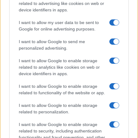
related to advertising like cookies on web or
Apoyo laboral para personas con dificultades
device identifiers in apps.
(Toscana)
I want to allow my user data to be sent to
Esta medida, activa en la Toscana, tiene como objetivo
Google for online advertising purposes.
contratar a personas desempleadas mayores y menores de
I want to allow Google to send me
30 años, mujeres, personas discapacitadas y otras
personalized advertising.
personas desfavorecidas.
I want to allow Google to enable storage
related to analytics like cookies on web or
La guía de contratación subvencionada de 2024 ofrece
device identifiers in apps.
una descripción completa de las oportunidades
disponibles para los empleadores italianos, tanto a nivel
I want to allow Google to enable storage
related to functionality of the website or app.
nacional como regional. Conocer y explotar estos
incentivos puede representar una ventaja competitiva para
I want to allow Google to enable storage
las empresas y una gran oportunidad para
related to personalization.
I want to allow Google to enable storage
aumentar el empleo.
related to security, including authentication
functionality and fraud prevention, and other