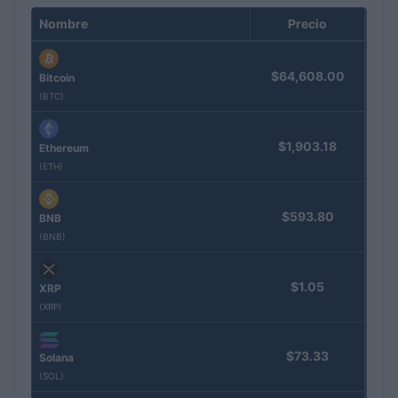
Nombre
Precio
$64,608.00
Bitcoin
(BTC)
$1,903.18
Ethereum
(ETH)
$593.80
BNB
(BNB)
$1.05
XRP
(XRP)
$73.33
Solana
(SOL)