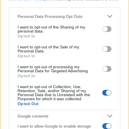
en el lugar de trabajo.
third parties.
Please note that this website/app uses one or more Google
Concesiones para contratar a desempleados
Personal Data Processing Opt Outs
services and may gather and store information including but
(Lombardía)
not limited to your visit or usage behaviour. You may click to
I want to opt-out of the Sharing of my
personal data.
grant or deny consent to Google and its third-party tags to
Opted In
La región de Lombardía ofrece ayuda a quienes contratan
use your data for below specified purposes in below Google
consent section.
a desempleados, incluidos vales para cursos de formación
I want to opt-out of the Sale of my
Personal Data.
destinados a cubrir cualquier brecha de cualificación.
Opted In
Ayuda a los trabajadores de empresas en crisis
I want to opt-out of processing my
Personal Data for Targeted Advertising.
(Toscana)
Opted In
I want to opt-out of Collection, Use,
La región de la Toscana ofrece contribuciones directas
Retention, Sale, and/or Sharing of my
Personal Data that Is Unrelated with the
para la contratación de trabajadores afectados por las
Purposes for which it was collected.
Opted Out
crisis empresariales, con el objetivo de transformar los
contratos de duración determinada en contratos de
Google consents
duración indefinida.
I want to allow Google to enable storage