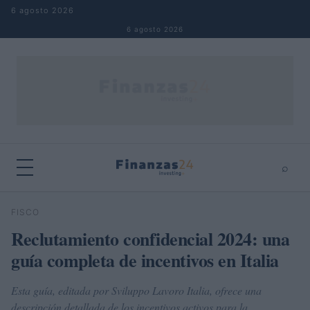
Saltar al contenido
6 agosto 2026
6 agosto 2026
⌕
×
⌕
FISCO
Buscar
Reclutamiento confidencial 2024: una
guía completa de incentivos en Italia
Esta guía, editada por Sviluppo Lavoro Italia, ofrece una
descripción detallada de los incentivos activos para la