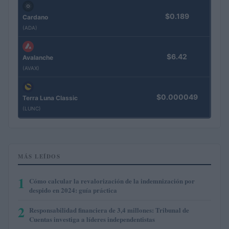
$0.189
Cardano
(ADA)
$6.42
Avalanche
(AVAX)
$0.000049
Terra Luna Classic
(LUNC)
MÁS LEÍDOS
1
Cómo calcular la revalorización de la indemnización por
despido en 2024: guía práctica
2
Responsabilidad financiera de 3,4 millones: Tribunal de
Cuentas investiga a líderes independentistas