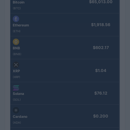
$65,013.00
Bitcoin
(BTC)
$1,918.56
Ethereum
(ETH)
$602.17
BNB
(BNB)
$1.04
XRP
(XRP)
$76.12
Solana
(SOL)
$0.200
Cardano
(ADA)