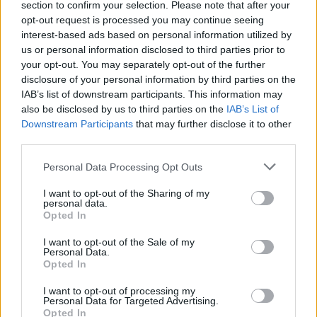
section to confirm your selection. Please note that after your
opt-out request is processed you may continue seeing
interest-based ads based on personal information utilized by
us or personal information disclosed to third parties prior to
Sigue leyendo
your opt-out. You may separately opt-out of the further
disclosure of your personal information by third parties on the
IAB’s list of downstream participants. This information may
NEWS
also be disclosed by us to third parties on the
IAB’s List of
Downstream Participants
that may further disclose it to other
third parties.
Please note that this website/app uses one or more Google
Personal Data Processing Opt Outs
services and may gather and store information including but
not limited to your visit or usage behaviour. You may click to
I want to opt-out of the Sharing of my
personal data.
grant or deny consent to Google and its third-party tags to
Opted In
use your data for below specified purposes in below Google
consent section.
I want to opt-out of the Sale of my
Personal Data.
Opted In
I want to opt-out of processing my
El Brent cae un 8.3% y arrastra a las materias primas
Personal Data for Targeted Advertising.
Opted In