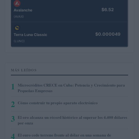
$6.52
Avalanche
(AVAX)
$0.000049
Terra Luna Classic
(LUNC)
MÁS LEÍDOS
1
Microcréditos CRECE en Cuba: Potencia y Crecimiento para
Pequeñas Empresas
2
Cómo construir tu propio aparato electrónico
3
El oro alcanza un récord histórico al superar los 4.400 dólares
por onza
4
El euro cede terreno frente al dólar en una semana de