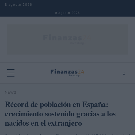
Saltar al contenido
8 agosto 2026
8 agosto 2026
⌕
×
⌕
NEWS
Buscar
Récord de población en España:
crecimiento sostenido gracias a los
nacidos en el extranjero