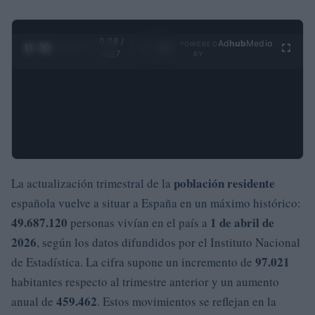
0:29 /
Ad
hub
Media
POWERED
1
/
4
4:27
BY
población residente
La actualización trimestral de la
española vuelve a situar a España en un máximo histórico:
49.687.120
1 de abril de
personas vivían en el país a
2026
, según los datos difundidos por el Instituto Nacional
97.021
de Estadística. La cifra supone un incremento de
habitantes respecto al trimestre anterior y un aumento
459.462
anual de
. Estos movimientos se reflejan en la