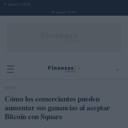
Saltar al contenido
8 agosto 2026
8 agosto 2026
⌕
×
⌕
NEWS
Buscar
Cómo los comerciantes pueden
aumentar sus ganancias al aceptar
Bitcoin con Square