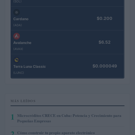
(SOL)
$0.200
Cardano
(ADA)
$6.52
Avalanche
(AVAX)
$0.000049
Terra Luna Classic
(LUNC)
MÁS LEÍDOS
1
Microcréditos CRECE en Cuba: Potencia y Crecimiento para
Pequeñas Empresas
2
Cómo construir tu propio aparato electrónico