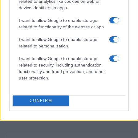
related to analytics like cookies on web or
Lucía Herrera · 6 Ago 2026
device identifiers in apps.
NEWS
I want to allow Google to enable storage
related to functionality of the website or app.
I want to allow Google to enable storage
related to personalization.
I want to allow Google to enable storage
related to security, including authentication
functionality and fraud prevention, and other
user protection.
CONFIRM
El petróleo Brent cae un 8.46% y arrastra a las materias
primas
Lucía Herrera · 5 Ago 2026