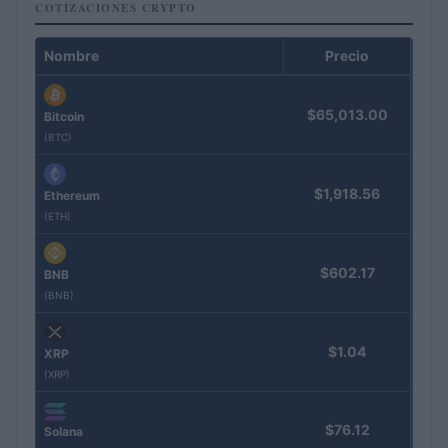
COTIZACIONES CRYPTO
Nombre
Precio
$65,013.00
Bitcoin
(BTC)
$1,918.56
Ethereum
(ETH)
$602.17
BNB
(BNB)
$1.04
XRP
(XRP)
$76.12
Solana