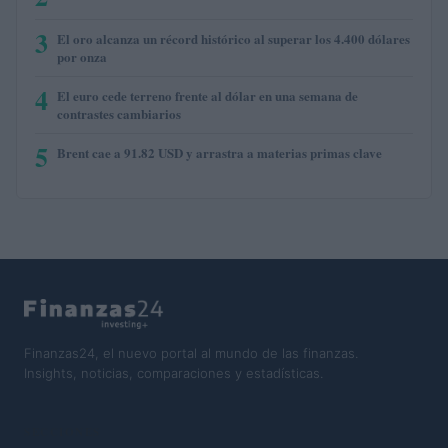
3
El oro alcanza un récord histórico al superar los 4.400 dólares
por onza
4
El euro cede terreno frente al dólar en una semana de
contrastes cambiarios
5
Brent cae a 91.82 USD y arrastra a materias primas clave
Finanzas24, el nuevo portal al mundo de las finanzas.
Insights, noticias, comparaciones y estadísticas.
SECCIONES