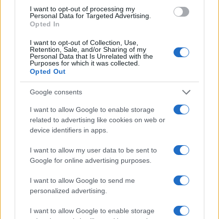
I want to opt-out of processing my
Personal Data for Targeted Advertising.
Opted In
El Brent cae un 8.3% y arrastra a las materias primas
I want to opt-out of Collection, Use,
Retention, Sale, and/or Sharing of my
Lucía Herrera · 7 Ago 2026
Personal Data that Is Unrelated with the
Purposes for which it was collected.
Opted Out
NEWS
Google consents
I want to allow Google to enable storage
related to advertising like cookies on web or
device identifiers in apps.
I want to allow my user data to be sent to
Google for online advertising purposes.
I want to allow Google to send me
personalized advertising.
Brent cae un 8.3% y arrastra a las materias primas en agosto
I want to allow Google to enable storage