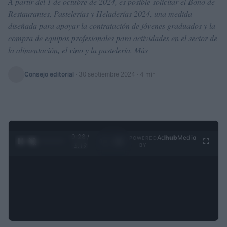
A partir del 1 de octubre de 2024, es posible solicitar el Bono de
Restaurantes, Pastelerías y Heladerías 2024, una medida
diseñada para apoyar la contratación de jóvenes graduados y la
compra de equipos profesionales para actividades en el sector de
la alimentación, el vino y la pastelería. Más
Consejo editorial
·
30 septiembre 2024
· 4 min
0:29 /
Ad
hub
Media
POWERED
1
/
4
3:19
BY