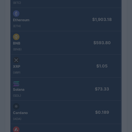
(BTC)
$1,903.18
Ethereum
(ETH)
$593.80
BNB
(BNB)
$1.05
XRP
(XRP)
$73.33
Solana
(SOL)
$0.189
Cardano
(ADA)