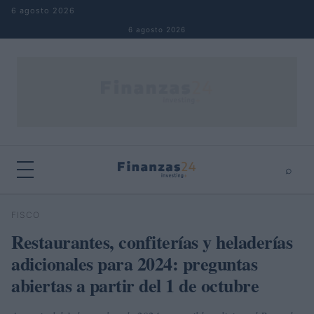
Saltar al contenido
6 agosto 2026
6 agosto 2026
⌕
×
⌕
FISCO
Buscar
Restaurantes, confiterías y heladerías
adicionales para 2024: preguntas
abiertas a partir del 1 de octubre