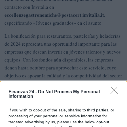
contacto con Invitalia en
eccellenzegastronomiche@postacert.invitalia.it
,
especificando «Jóvenes graduados» en el asunto.
La bonificación para restaurantes, pastelerías y heladerías
de 2024 representa una oportunidad importante para las
empresas que desean invertir en jóvenes talentos y nuevos
equipos. Con los fondos aún disponibles, las empresas
tienen hasta octubre para aprovechar este servicio, cuyo
objetivo es apoyar la calidad y la competitividad del sector
.
Finanzas 24 -
Do Not Process My Personal
Information
If you wish to opt-out of the sale, sharing to third parties, or
AUTOR
processing of your personal or sensitive information for
Consejo editorial
targeted advertising by us, please use the below opt-out