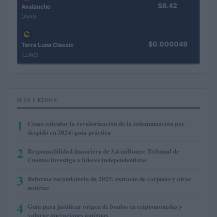
$6.42
Avalanche
(AVAX)
$0.000049
Terra Luna Classic
(LUNC)
MÁS LEÍDOS
1
Cómo calcular la revalorización de la indemnización por
despido en 2024: guía práctica
2
Responsabilidad financiera de 3,4 millones: Tribunal de
Cuentas investiga a líderes independentistas
3
Reforma recaudatoria de 2025: extracto de carpetas y otras
noticias
4
Guía para justificar origen de fondos en criptomonedas y
valorar operaciones antiguas