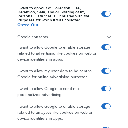
I want to opt-out of Collection, Use,
Sigue leyendo
Retention, Sale, and/or Sharing of my
Personal Data that Is Unrelated with the
Purposes for which it was collected.
Opted Out
FISCO
Google consents
I want to allow Google to enable storage
related to advertising like cookies on web or
device identifiers in apps.
I want to allow my user data to be sent to
Google for online advertising purposes.
I want to allow Google to send me
personalized advertising.
Responsabilidad financiera de 3,4 millones: Tribunal de
I want to allow Google to enable storage
Cuentas investiga a líderes independentistas
related to analytics like cookies on web or
Marta Ruiz · 27 Jul 2026
device identifiers in apps.