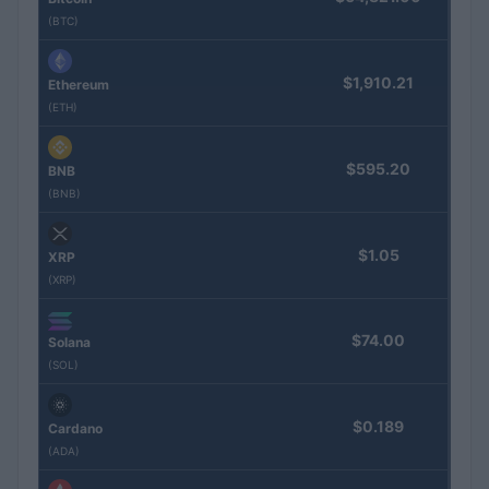
(BTC)
$1,910.21
Ethereum
(ETH)
$595.20
BNB
(BNB)
$1.05
XRP
(XRP)
$74.00
Solana
(SOL)
$0.189
Cardano
(ADA)