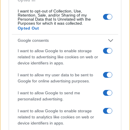
I want to opt-out of Collection, Use,
FINANZAS
Retention, Sale, and/or Sharing of my
Personal Data that Is Unrelated with the
Purposes for which it was collected.
Opted Out
Google consents
I want to allow Google to enable storage
related to advertising like cookies on web or
device identifiers in apps.
I want to allow my user data to be sent to
Google for online advertising purposes.
La Reserva Federal aprueba la adquisición de Webster Bank
I want to allow Google to send me
por parte de Banco Santander
personalized advertising.
Marta Ruiz · 5 Ago 2026
I want to allow Google to enable storage
related to analytics like cookies on web or
FINANZAS
device identifiers in apps.