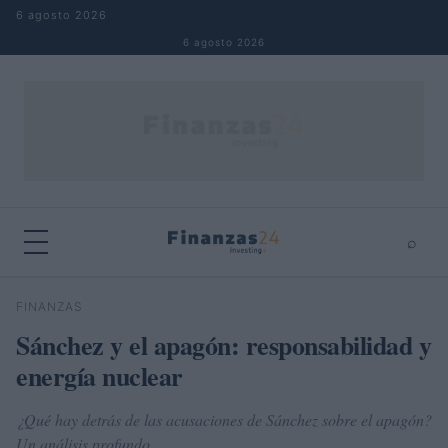
Saltar al contenido
6 agosto 2026
6 agosto 2026
⌕
×
⌕
FINANZAS
Buscar
Sánchez y el apagón: responsabilidad y
energía nuclear
¿Qué hay detrás de las acusaciones de Sánchez sobre el apagón?
Un análisis profundo.