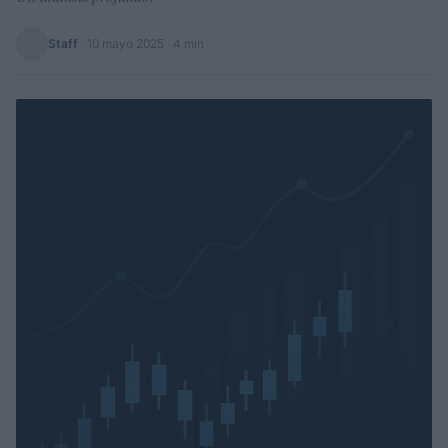
Staff
·
10 mayo 2025
· 4 min