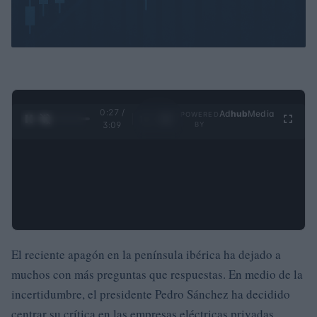
0:28 /
Ad
hub
Media
POWERED
1
/
4
3:09
BY
El reciente apagón en la península ibérica ha dejado a
muchos con más preguntas que respuestas. En medio de la
incertidumbre, el presidente Pedro Sánchez ha decidido
centrar su crítica en las empresas eléctricas privadas,