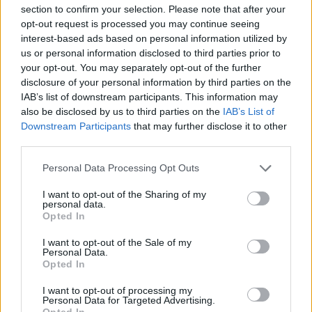
section to confirm your selection. Please note that after your
opt-out request is processed you may continue seeing
interest-based ads based on personal information utilized by
Sigue leyendo
us or personal information disclosed to third parties prior to
your opt-out. You may separately opt-out of the further
disclosure of your personal information by third parties on the
FINANZAS
IAB’s list of downstream participants. This information may
also be disclosed by us to third parties on the
IAB’s List of
Downstream Participants
that may further disclose it to other
third parties.
Please note that this website/app uses one or more Google
Personal Data Processing Opt Outs
services and may gather and store information including but
not limited to your visit or usage behaviour. You may click to
I want to opt-out of the Sharing of my
personal data.
grant or deny consent to Google and its third-party tags to
Opted In
use your data for below specified purposes in below Google
consent section.
I want to opt-out of the Sale of my
Personal Data.
Opted In
El empresario José Elías analiza el mercado inmobiliario y sus
consecuencias en la jubilación
I want to opt-out of processing my
Personal Data for Targeted Advertising.
Marta Ruiz · 5 Ago 2026
Opted In