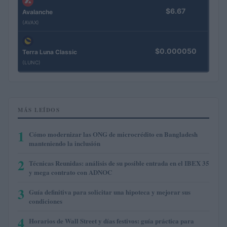
$6.67
Avalanche
(AVAX)
$0.000050
Terra Luna Classic
(LUNC)
MÁS LEÍDOS
1
Cómo modernizar las ONG de microcrédito en Bangladesh
manteniendo la inclusión
2
Técnicas Reunidas: análisis de su posible entrada en el IBEX 35
y mega contrato con ADNOC
3
Guía definitiva para solicitar una hipoteca y mejorar sus
condiciones
4
Horarios de Wall Street y días festivos: guía práctica para