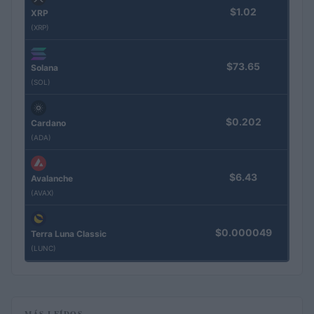
$1.02
XRP
(XRP)
$73.65
Solana
(SOL)
$0.202
Cardano
(ADA)
$6.43
Avalanche
(AVAX)
$0.000049
Terra Luna Classic
(LUNC)
MÁS LEÍDOS