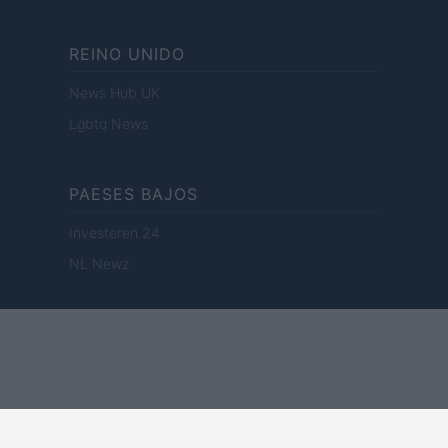
REINO UNIDO
News Hub UK
Lgbtq News
PAESES BAJOS
Investeren 24
NL Newz