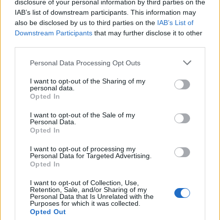
disclosure of your personal information by third parties on the
IAB’s list of downstream participants. This information may
also be disclosed by us to third parties on the
IAB’s List of
Downstream Participants
that may further disclose it to other
third parties.
Please note that this website/app uses one or more Google
Personal Data Processing Opt Outs
services and may gather and store information including but
Guía para evaluar RWA: custodios, oráculos, liquidez y riesgo
not limited to your visit or usage behaviour. You may click to
I want to opt-out of the Sharing of my
legal
personal data.
grant or deny consent to Google and its third-party tags to
Opted In
Marta Ruiz · 6 Ago 2026
use your data for below specified purposes in below Google
consent section.
I want to opt-out of the Sale of my
Personal Data.
INVERSIONES
Opted In
I want to opt-out of processing my
Personal Data for Targeted Advertising.
Opted In
I want to opt-out of Collection, Use,
Retention, Sale, and/or Sharing of my
Personal Data that Is Unrelated with the
Purposes for which it was collected.
Opted Out