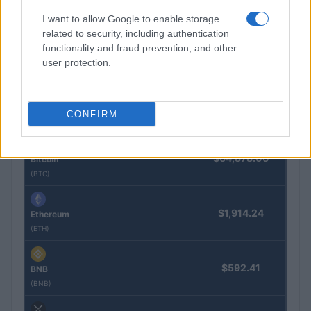
inversiones
I want to allow Google to enable storage
Lucía Herrera · 5 Ago 2026
related to security, including authentication
functionality and fraud prevention, and other
user protection.
COTIZACIONES CRYPTO
CONFIRM
Nombre
Precio
$64,878.00
Bitcoin
(BTC)
$1,914.24
Ethereum
(ETH)
$592.41
BNB
(BNB)