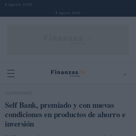
Saltar al contenido
8 agosto 2026
8 agosto 2026
⌕
×
⌕
INVERSIONES
Buscar
Self Bank, premiado y con nuevas
condiciones en productos de ahorro e
inversión