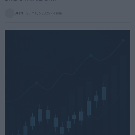
Staff
·
25 mayo 2025
· 4 min