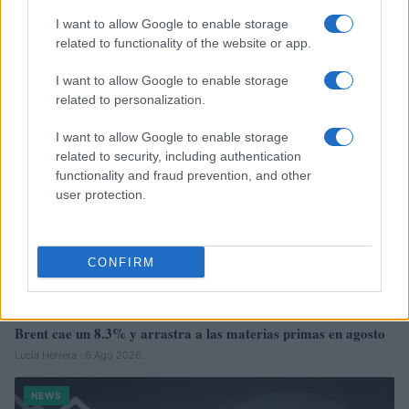
El Brent cae un 8.3% y arrastra a las materias primas
I want to allow Google to enable storage
Lucía Herrera · 7 Ago 2026
related to functionality of the website or app.
I want to allow Google to enable storage
NEWS
related to personalization.
I want to allow Google to enable storage
related to security, including authentication
functionality and fraud prevention, and other
user protection.
CONFIRM
Brent cae un 8.3% y arrastra a las materias primas en agosto
Lucía Herrera · 6 Ago 2026
NEWS