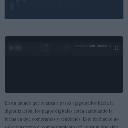
0:29 /
Ad
hub
Media
POWERED
1
/
4
3:19
BY
En un mundo que avanza a pasos agigantados hacia la
digitalización, los pagos digitales están cambiando la
forma en que compramos y vendemos. Este fenómeno no
solo transforma el comportamiento del consumidor, sino