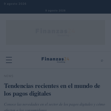
Saltar al contenido
9 agosto 2026
9 agosto 2026
⌕
×
⌕
NEWS
Buscar
Tendencias recientes en el mundo de
los pagos digitales
Conoce las novedades en el sector de los pagos digitales y cómo
afectan a los consumidores.