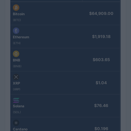
$64,909.00
Bitcoin
(BTC)
$1,919.18
Ethereum
(ETH)
$603.65
BNB
(BNB)
$1.04
XRP
(XRP)
$76.46
Solana
(SOL)
$0.196
Cardano