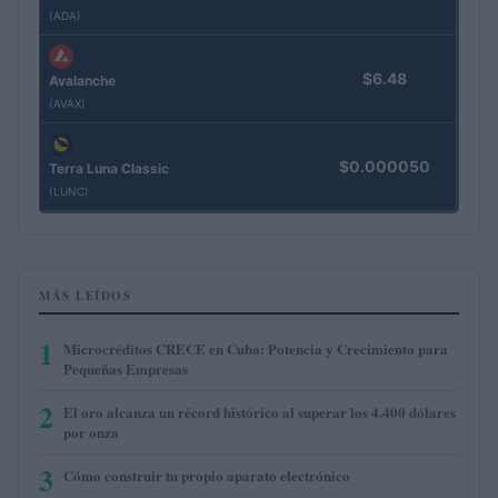
(ADA)
$6.48
Avalanche
(AVAX)
$0.000050
Terra Luna Classic
(LUNC)
MÁS LEÍDOS
1
Microcréditos CRECE en Cuba: Potencia y Crecimiento para
Pequeñas Empresas
2
El oro alcanza un récord histórico al superar los 4.400 dólares
por onza
3
Cómo construir tu propio aparato electrónico