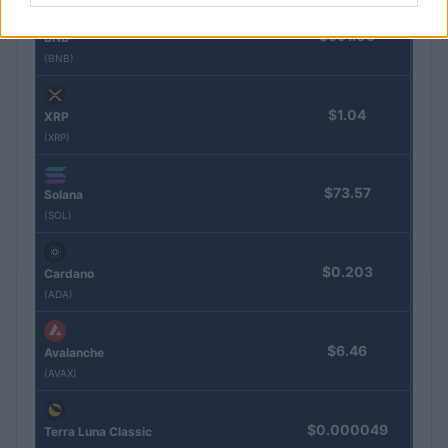
$591.06
BNB
(BNB)
$1.04
XRP
(XRP)
$73.57
Solana
(SOL)
$0.203
Cardano
(ADA)
$6.46
Avalanche
(AVAX)
$0.000049
Terra Luna Classic