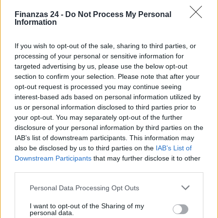
Finanzas 24 -
Do Not Process My Personal
Information
If you wish to opt-out of the sale, sharing to third parties, or
processing of your personal or sensitive information for
targeted advertising by us, please use the below opt-out
section to confirm your selection. Please note that after your
opt-out request is processed you may continue seeing
interest-based ads based on personal information utilized by
us or personal information disclosed to third parties prior to
your opt-out. You may separately opt-out of the further
Cómo la inteligencia artificial transforma la gestión financiera
disclosure of your personal information by third parties on the
personal
IAB’s list of downstream participants. This information may
also be disclosed by us to third parties on the
IAB’s List of
Marta Ruiz · 7 Ago 2026
Downstream Participants
that may further disclose it to other
third parties.
CRIPTOMONEDAS
Please note that this website/app uses one or more Google
Personal Data Processing Opt Outs
services and may gather and store information including but
not limited to your visit or usage behaviour. You may click to
I want to opt-out of the Sharing of my
personal data.
grant or deny consent to Google and its third-party tags to