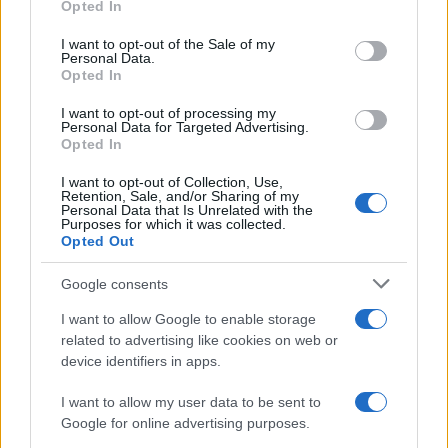
Opted In
use your data for below specified purposes in below Google
consent section.
I want to opt-out of the Sale of my
Personal Data.
Opted In
I want to opt-out of processing my
Personal Data for Targeted Advertising.
Opted In
Edgar Gilberto Fabris Contreras capturado por fraude de 621
I want to opt-out of Collection, Use,
mil dólares en inversiones digitales
Retention, Sale, and/or Sharing of my
Personal Data that Is Unrelated with the
Diego Martín · 7 Ago 2026
Purposes for which it was collected.
Opted Out
CRIPTOMONEDAS
Google consents
I want to allow Google to enable storage
related to advertising like cookies on web or
device identifiers in apps.
I want to allow my user data to be sent to
Google for online advertising purposes.