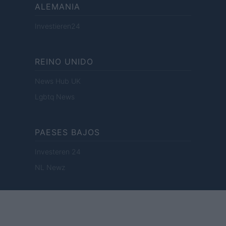
ALEMANIA
Investieren24
REINO UNIDO
News Hub UK
Lgbtq News
PAESES BAJOS
Investeren 24
NL Newz