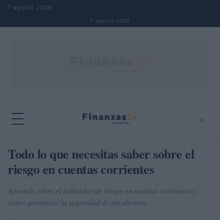
Saltar al contenido
7 agosto 2026
7 agosto 2026
⌕
×
⌕
Todo lo que necesitas saber sobre el
Buscar
riesgo en cuentas corrientes
Aprende sobre el indicador de riesgo en cuentas corrientes y
cómo garantizar la seguridad de tus ahorros.