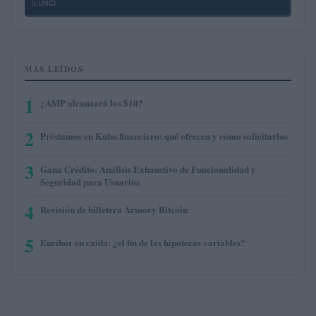
(LUNC)
MÁS LEÍDOS
1
¿AMP alcanzará los $10?
2
Préstamos en Kubo.financiero: qué ofrecen y cómo solicitarlos
3
Gana Crédito: Análisis Exhaustivo de Funcionalidad y
Seguridad para Usuarios
4
Revisión de billetera Armory Bitcoin
5
Euríbor en caída: ¿el fin de las hipotecas variables?