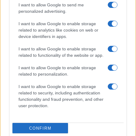
I want to allow Google to send me
personalized advertising.
I want to allow Google to enable storage
Criptomonedas en 2026: análisis de su evolución y perspectivas
related to analytics like cookies on web or
futuras
device identifiers in apps.
Diego Martín · 7 Ago 2026
I want to allow Google to enable storage
related to functionality of the website or app.
COTIZACIONES CRYPTO
I want to allow Google to enable storage
related to personalization.
Nombre
Precio
I want to allow Google to enable storage
related to security, including authentication
$65,047.00
functionality and fraud prevention, and other
Bitcoin
user protection.
(BTC)
$1,915.53
Ethereum
CONFIRM
(ETH)