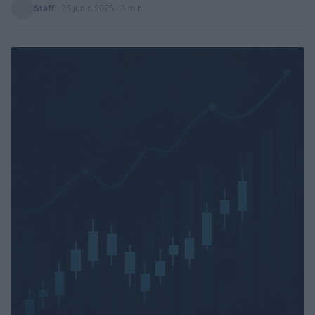
Staff
·
26 junio 2025
· 3 min