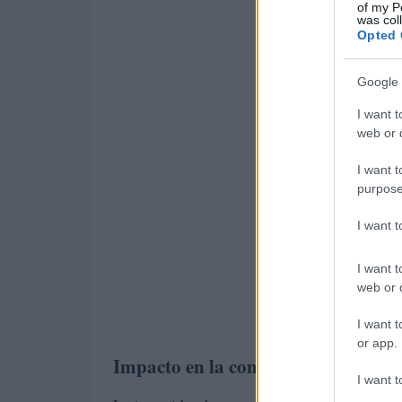
of my P
was col
Opted 
Google 
I want t
web or d
I want t
purpose
I want 
I want t
web or d
I want t
or app.
Impacto en la confianza y en la ag
I want t