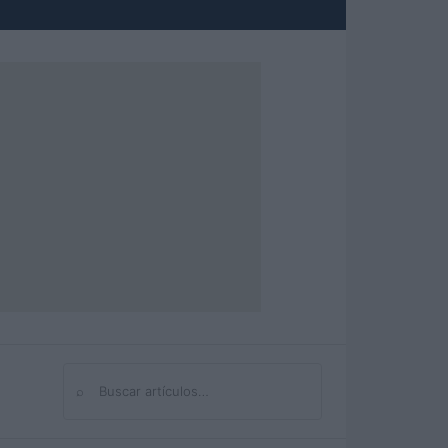
⌕
Buscar