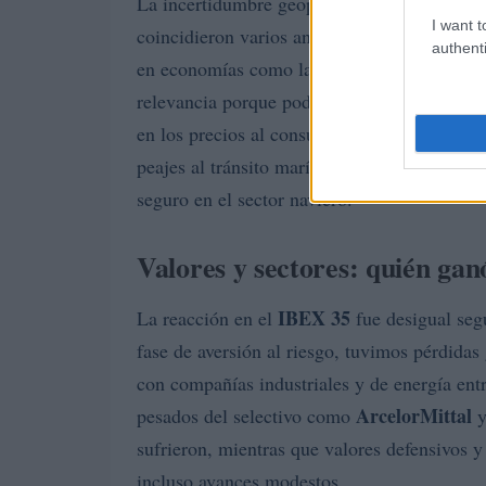
La incertidumbre geopolítica llevó a muchos
I want t
coincidieron varios analistas consultados. 
authenti
en economías como la alemana, y los datos 
relevancia porque podrían mostrar si la tensi
en los precios al consumidor. Mientras tanto
peajes al tránsito marítimo por Irán increme
seguro en el sector naviero.
Valores y sectores: quién gan
IBEX 35
La reacción en el
fue desigual seg
fase de aversión al riesgo, tuvimos pérdidas
con compañías industriales y de energía entr
ArcelorMittal
pesados del selectivo como
sufrieron, mientras que valores defensivos 
incluso avances modestos.