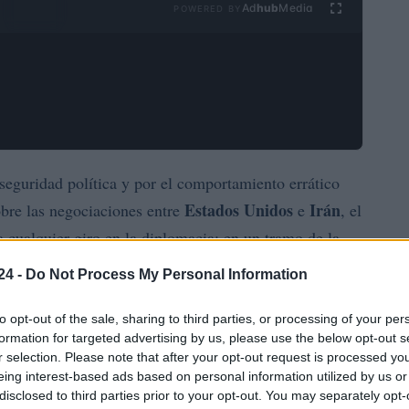
Ad
hub
Media
POWERED BY
seguridad política y por el comportamiento errático
Estados Unidos
Irán
obre las negociaciones entre
e
, el
 cualquier giro en la diplomacia: en un tramo de la
 que en otros momentos intentó recuperar terreno en
24 -
Do Not Process My Personal Information
le alto el fuego. Estas variaciones se tradujeron en
 y en cambios significativos en los beneficios y
to opt-out of the sale, sharing to third parties, or processing of your per
formation for targeted advertising by us, please use the below opt-out s
r selection. Please note that after your opt-out request is processed y
eing interest-based ads based on personal information utilized by us or
ias: los analistas subrayaron que el rebote visto a
disclosed to third parties prior to your opt-out. You may separately opt-