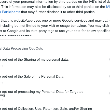
losure of your personal information by third parties on the IAB’s list of
en exceso de mensajes políticos. Cuando el presidente
. This information may also be disclosed by us to third parties on the
IA
etía con un acuerdo para poner fin al conflicto, la
Participants
that may further disclose it to other third parties.
intensificó y los inversores aumentaron su aversión al
 that this website/app uses one or more Google services and may gath
Brent
centraron en el
, cuyo precio rebotó entre
including but not limited to your visit or usage behaviour. You may click 
 to Google and its third-party tags to use your data for below specifi
a sucesión de declaraciones y movimientos militares.
ogle consent section.
námica del crudo
l Data Processing Opt Outs
io del Brent
mostró comportamientos opuestos: en
o opt-out of the Sharing of my personal data.
In
s 107 dólares por barril ante el temor a
recho de Ormuz
, y en otra fase el crudo corrigió con
o opt-out of the Sale of my Personal Data.
plan de paz de 15 puntos o sobre pausas en acciones
In
cionaron las expectativas de inflación y complicaron las
to opt-out of processing my Personal Data for Targeted
ing.
aloran subidas de tipos si la energía mantiene
In
o opt-out of Collection, Use, Retention, Sale, and/or Sharing