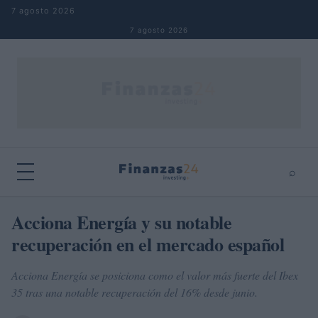
Saltar al contenido
7 agosto 2026
7 agosto 2026
⌕
×
⌕
Acciona Energía y su notable
Buscar
recuperación en el mercado español
Acciona Energía se posiciona como el valor más fuerte del Ibex
35 tras una notable recuperación del 16% desde junio.