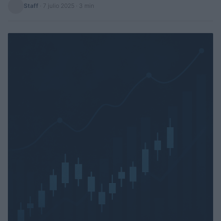
Staff
·
7 julio 2025
· 3 min