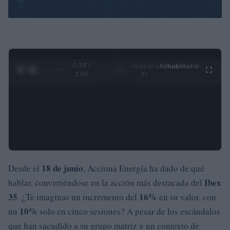
0:29 /
Ad
hub
Media
POWERED
1
/
4
3:09
BY
18 de junio
Desde el
, Acciona Energía ha dado de qué
Ibex
hablar, convirtiéndose en la acción más destacada del
35
16%
. ¿Te imaginas un incremento del
en su valor, con
10%
un
solo en cinco sesiones? A pesar de los escándalos
que han sacudido a su grupo matriz y un contexto de