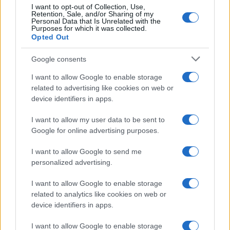
CRIPTOMONEDAS
I want to opt-out of Collection, Use,
Retention, Sale, and/or Sharing of my
Personal Data that Is Unrelated with the
Purposes for which it was collected.
Opted Out
Google consents
I want to allow Google to enable storage
related to advertising like cookies on web or
device identifiers in apps.
I want to allow my user data to be sent to
Google for online advertising purposes.
Cadena perpetua para ex oficial de LAPD por robo cripto a
I want to allow Google to send me
adolescente
personalized advertising.
Diego Martín · 6 Ago 2026
I want to allow Google to enable storage
CRIPTOMONEDAS
related to analytics like cookies on web or
device identifiers in apps.
I want to allow Google to enable storage