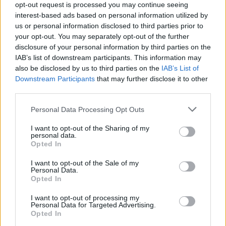
opt-out request is processed you may continue seeing
interest-based ads based on personal information utilized by
Sigue leyendo
us or personal information disclosed to third parties prior to
your opt-out. You may separately opt-out of the further
disclosure of your personal information by third parties on the
NEWS
IAB’s list of downstream participants. This information may
also be disclosed by us to third parties on the
IAB’s List of
Downstream Participants
that may further disclose it to other
third parties.
Please note that this website/app uses one or more Google
Personal Data Processing Opt Outs
services and may gather and store information including but
not limited to your visit or usage behaviour. You may click to
I want to opt-out of the Sharing of my
personal data.
grant or deny consent to Google and its third-party tags to
Opted In
use your data for below specified purposes in below Google
consent section.
I want to opt-out of the Sale of my
Personal Data.
Opted In
Brent cae un 8.3% y arrastra a las materias primas en agosto
I want to opt-out of processing my
Personal Data for Targeted Advertising.
Lucía Herrera · 6 Ago 2026
Opted In