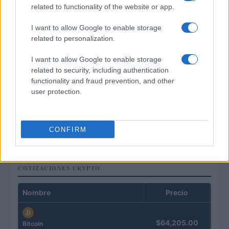
related to functionality of the website or app.
I want to allow Google to enable storage
related to personalization.
I want to allow Google to enable storage
related to security, including authentication
functionality and fraud prevention, and other
user protection.
Cómo los delincuentes están explotando los cambios en la
normativa cripto europea
Diego Martín · 6 Ago 2026
CONFIRM
COTIZACIONES CRYPTO
Nombre
Precio
$64,205.00
Bitcoin