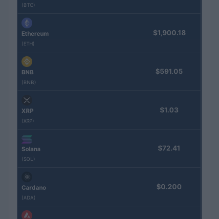
(BTC)
$1,900.18
Ethereum
(ETH)
$591.05
BNB
(BNB)
$1.03
XRP
(XRP)
$72.41
Solana
(SOL)
$0.200
Cardano
(ADA)