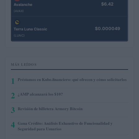
$6.42
Avalanche
(AVAX)
$0.000049
Terra Luna Classic
(LUNC)
MÁS LEÍDOS
1
Préstamos en Kubo.financiero: qué ofrecen y cómo solicitarlos
2
¿AMP alcanzará los $10?
3
Revisión de billetera Armory Bitcoin
4
Gana Crédito: Análisis Exhaustivo de Funcionalidad y
Seguridad para Usuarios