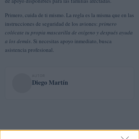
de apoyo disponibles para las familias afectadas.
Primero, cuida de ti mismo. La regla es la misma que en las
instrucciones de seguridad de los aviones:
primero
colócate tu propia mascarilla de oxígeno y después ayuda
a los demás
. Si necesitas apoyo inmediato, busca
asistencia profesional.
AUTOR
Diego Martín