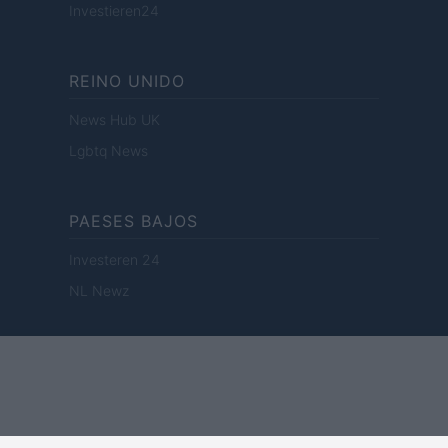
Investieren24
REINO UNIDO
News Hub UK
Lgbtq News
PAESES BAJOS
Investeren 24
NL Newz