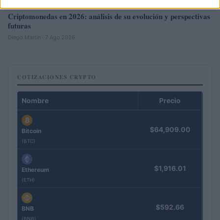
Criptomonedas en 2026: análisis de su evolución y perspectivas
futuras
Diego Martín · 7 Ago 2026
COTIZACIONES CRYPTO
Nombre
Precio
$64,909.00
Bitcoin
(BTC)
$1,916.01
Ethereum
(ETH)
$592.66
BNB
(BNB)