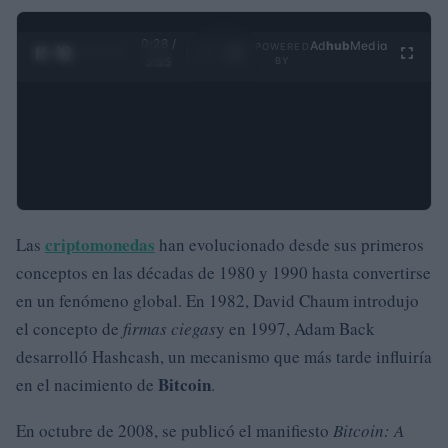
0:29 /
Ad
hub
Media
POWERED
1
/
4
3:55
BY
criptomonedas
Las
han evolucionado desde sus primeros
conceptos en las décadas de 1980 y 1990 hasta convertirse
en un fenómeno global. En 1982, David Chaum introdujo
el concepto de
firmas ciegas
y en 1997, Adam Back
desarrolló Hashcash, un mecanismo que más tarde influiría
Bitcoin
en el nacimiento de
.
En octubre de 2008, se publicó el manifiesto
Bitcoin: A