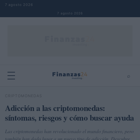
Saltar al contenido
7 agosto 2026
7 agosto 2026
⌕
×
⌕
CRIPTOMONEDAS
Buscar
Adicción a las criptomonedas:
síntomas, riesgos y cómo buscar ayuda
Las criptomonedas han revolucionado el mundo financiero, pero
también han dado lugar a un nuevo tipo de adicción. Descubre