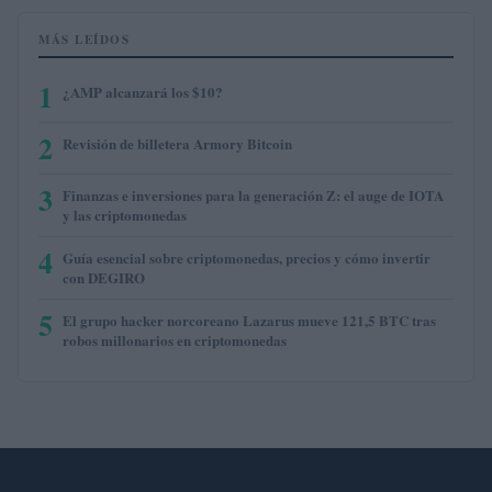
MÁS LEÍDOS
1
¿AMP alcanzará los $10?
2
Revisión de billetera Armory Bitcoin
3
Finanzas e inversiones para la generación Z: el auge de IOTA
y las criptomonedas
4
Guía esencial sobre criptomonedas, precios y cómo invertir
con DEGIRO
5
El grupo hacker norcoreano Lazarus mueve 121,5 BTC tras
robos millonarios en criptomonedas