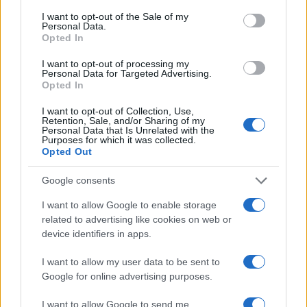
consent section.
I want to opt-out of the Sale of my
Personal Data.
Opted In
I want to opt-out of processing my
Personal Data for Targeted Advertising.
Opted In
I want to opt-out of Collection, Use,
Retention, Sale, and/or Sharing of my
Personal Data that Is Unrelated with the
Purposes for which it was collected.
Cómo Bitcoin y la IA están transformando la economía global
Opted Out
Diego Martín · 7 Ago 2026
Google consents
CRIPTOMONEDAS
I want to allow Google to enable storage
related to advertising like cookies on web or
device identifiers in apps.
I want to allow my user data to be sent to
Google for online advertising purposes.
I want to allow Google to send me