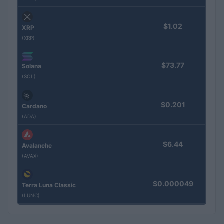
$1.02
XRP
(XRP)
$73.77
Solana
(SOL)
$0.201
Cardano
(ADA)
$6.44
Avalanche
(AVAX)
$0.000049
Terra Luna Classic
(LUNC)