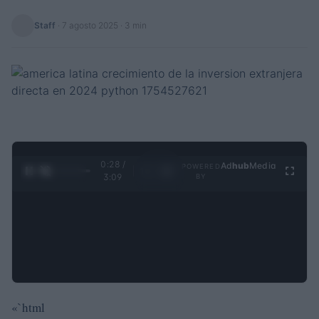
Staff
·
7 agosto 2025
· 3 min
0:29 /
Ad
hub
Media
POWERED
1
/
4
3:09
BY
«`html