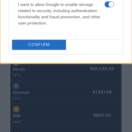
Guía para comparar créditos: TIN, TAE y comisiones
I want to allow Google to enable storage
explicadas
related to security, including authentication
Marta Ruiz · 8 Ago 2026
functionality and fraud prevention, and other
user protection.
COTIZACIONES CRYPTO
CONFIRM
Nombre
Precio
$65,042.00
Bitcoin
(BTC)
$1,921.68
Ethereum
(ETH)
$605.05
BNB
(BNB)