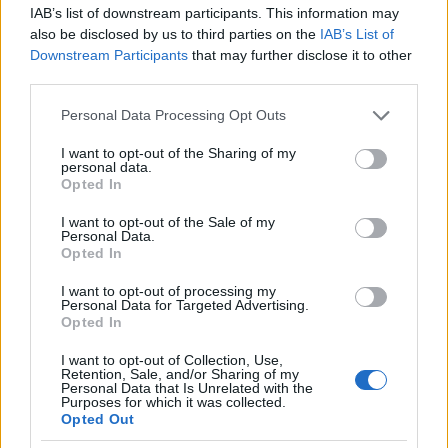
IAB’s list of downstream participants. This information may
also be disclosed by us to third parties on the
IAB’s List of
Downstream Participants
that may further disclose it to other
third parties.
Please note that this website/app uses one or more Google
Personal Data Processing Opt Outs
services and may gather and store information including but
not limited to your visit or usage behaviour. You may click to
I want to opt-out of the Sharing of my
personal data.
grant or deny consent to Google and its third-party tags to
Cotización de criptomonedas: evolución y perspectivas en 2026
Opted In
use your data for below specified purposes in below Google
Diego Martín · 8 Ago 2026
consent section.
I want to opt-out of the Sale of my
Personal Data.
Opted In
CRIPTOMONEDAS
I want to opt-out of processing my
Personal Data for Targeted Advertising.
Opted In
I want to opt-out of Collection, Use,
Retention, Sale, and/or Sharing of my
Personal Data that Is Unrelated with the
Purposes for which it was collected.
Opted Out