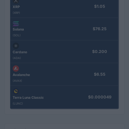
$1.05
XRP
(XRP)
$76.25
Solana
(SOL)
$0.200
Cardano
(ADA)
$6.55
Avalanche
(AVAX)
$0.000049
Terra Luna Classic
(LUNC)