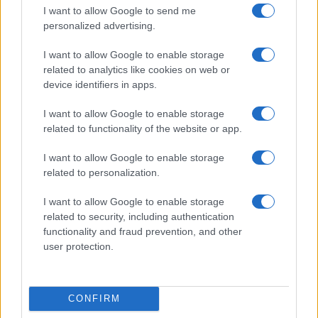
I want to allow Google to send me
personalized advertising.
I want to allow Google to enable storage
related to analytics like cookies on web or
device identifiers in apps.
I want to allow Google to enable storage
Guía para evaluar RWA: custodios, oráculos, liquidez y riesgo
related to functionality of the website or app.
legal
Marta Ruiz · 6 Ago 2026
I want to allow Google to enable storage
related to personalization.
CRIPTOMONEDAS
I want to allow Google to enable storage
related to security, including authentication
functionality and fraud prevention, and other
user protection.
CONFIRM