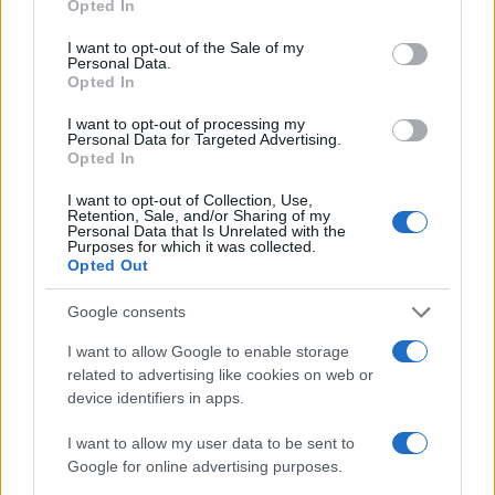
Opted In
use your data for below specified purposes in below Google
consent section.
I want to opt-out of the Sale of my
Personal Data.
Opted In
I want to opt-out of processing my
Personal Data for Targeted Advertising.
Opted In
I want to opt-out of Collection, Use,
Retention, Sale, and/or Sharing of my
Personal Data that Is Unrelated with the
Purposes for which it was collected.
Opted Out
Cómo los inversores surcoreanos están aprovechando la
volatilidad del mercado con criptomonedas
Google consents
Diego Martín · 6 Ago 2026
I want to allow Google to enable storage
related to advertising like cookies on web or
INVERSIONES
device identifiers in apps.
I want to allow my user data to be sent to
Google for online advertising purposes.