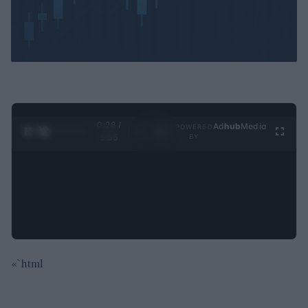
0:29 /
Ad
hub
Media
POWERED
1
/
4
3:55
BY
«`html