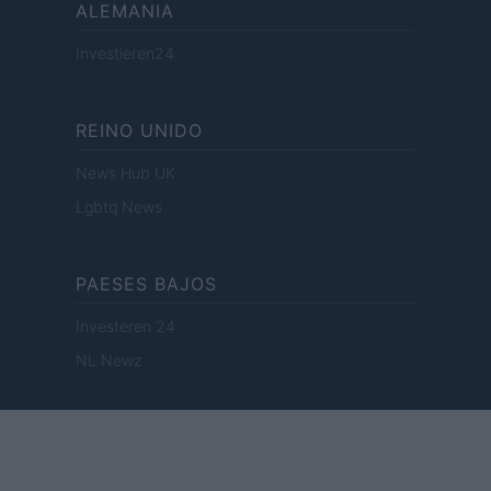
ALEMANIA
Investieren24
REINO UNIDO
News Hub UK
Lgbtq News
PAESES BAJOS
Investeren 24
NL Newz