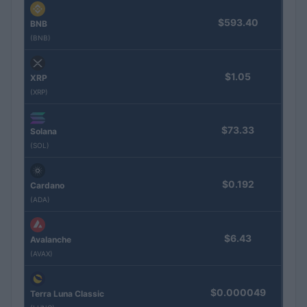
$593.40
BNB
(BNB)
$1.05
XRP
(XRP)
$73.33
Solana
(SOL)
$0.192
Cardano
(ADA)
$6.43
Avalanche
(AVAX)
$0.000049
Terra Luna Classic