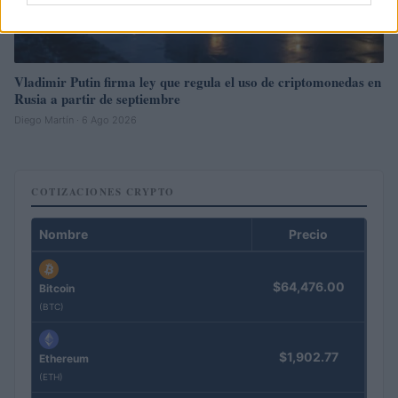
Vladimir Putin firma ley que regula el uso de criptomonedas en
Rusia a partir de septiembre
Diego Martín · 6 Ago 2026
COTIZACIONES CRYPTO
Nombre
Precio
$64,476.00
Bitcoin
(BTC)
$1,902.77
Ethereum
(ETH)