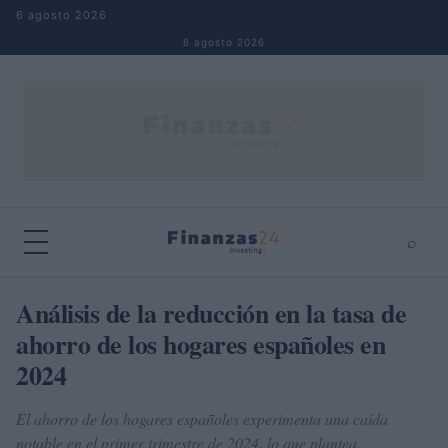
Saltar al contenido
6 agosto 2026
6 agosto 2026
⌕
×
⌕
Análisis de la reducción en la tasa de
Buscar
ahorro de los hogares españoles en
2024
El ahorro de los hogares españoles experimenta una caída
notable en el primer trimestre de 2024, lo que plantea