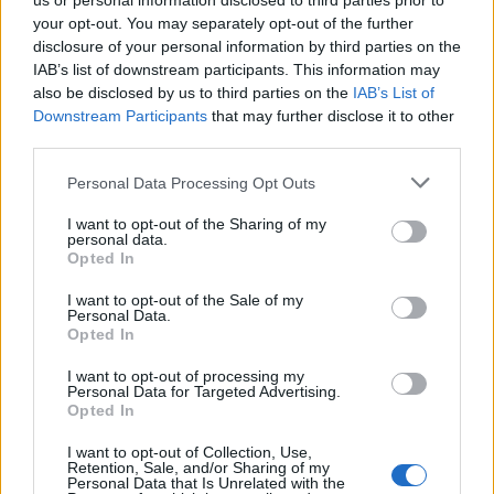
us or personal information disclosed to third parties prior to
CRIPTOMONEDAS
your opt-out. You may separately opt-out of the further
disclosure of your personal information by third parties on the
IAB’s list of downstream participants. This information may
also be disclosed by us to third parties on the
IAB’s List of
Downstream Participants
that may further disclose it to other
third parties.
Please note that this website/app uses one or more Google
Personal Data Processing Opt Outs
services and may gather and store information including but
not limited to your visit or usage behaviour. You may click to
I want to opt-out of the Sharing of my
personal data.
grant or deny consent to Google and its third-party tags to
Opted In
use your data for below specified purposes in below Google
consent section.
I want to opt-out of the Sale of my
Edgar Gilberto Fabris Contreras capturado por fraude de 621
Personal Data.
Opted In
mil dólares en inversiones digitales
Diego Martín · 7 Ago 2026
I want to opt-out of processing my
Personal Data for Targeted Advertising.
Opted In
CRIPTOMONEDAS
I want to opt-out of Collection, Use,
Retention, Sale, and/or Sharing of my
Personal Data that Is Unrelated with the