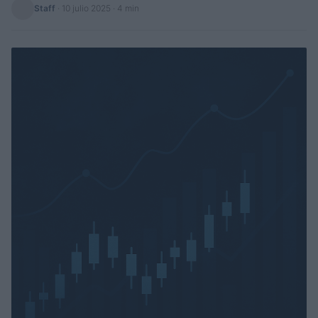
Staff
·
10 julio 2025
· 4 min