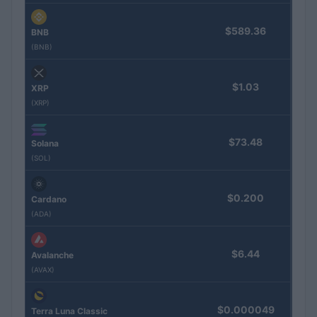
$589.36
BNB
(BNB)
$1.03
XRP
(XRP)
$73.48
Solana
(SOL)
$0.200
Cardano
(ADA)
$6.44
Avalanche
(AVAX)
$0.000049
Terra Luna Classic