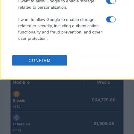
I want to allow Google to enable storage
related to personalization.
I want to allow Google to enable storage
related to security, including authentication
functionality and fraud prevention, and other
Cómo gestionar tus finanzas con el método 50/30/20 y más
user protection.
Marta Ruiz · 7 Ago 2026
CONFIRM
COTIZACIONES CRYPTO
Nombre
Precio
$64,779.00
Bitcoin
(BTC)
$1,909.35
Ethereum
(ETH)