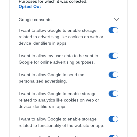
Purposes for which it was collected.
Opted Out
Google consents
I want to allow Google to enable storage
related to advertising like cookies on web or
device identifiers in apps.
I want to allow my user data to be sent to
Criptomonedas en 2026: análisis de su evolución y perspectivas
Google for online advertising purposes.
futuras
I want to allow Google to send me
Diego Martín · 7 Ago 2026
personalized advertising.
FINANZAS
I want to allow Google to enable storage
related to analytics like cookies on web or
device identifiers in apps.
I want to allow Google to enable storage
related to functionality of the website or app.