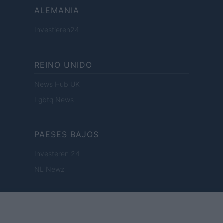
ALEMANIA
Investieren24
REINO UNIDO
News Hub UK
Lgbtq News
PAESES BAJOS
Investeren 24
NL Newz