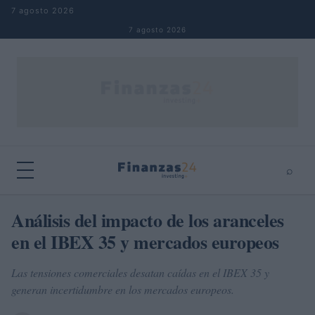
Saltar al contenido
7 agosto 2026
7 agosto 2026
⌕
×
⌕
Análisis del impacto de los aranceles
Buscar
en el IBEX 35 y mercados europeos
Las tensiones comerciales desatan caídas en el IBEX 35 y
generan incertidumbre en los mercados europeos.