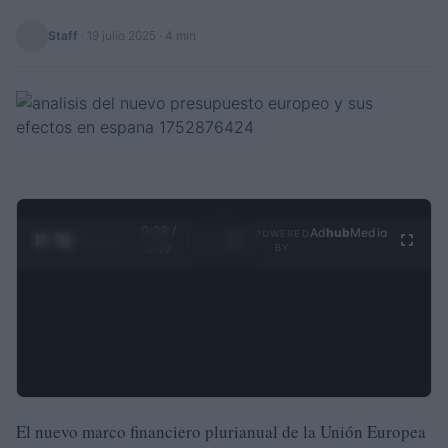
Staff
·
19 julio 2025
· 4 min
0:28 /
Ad
hub
Media
POWERED
1
/
4
3:19
BY
El nuevo marco financiero plurianual de la Unión Europea