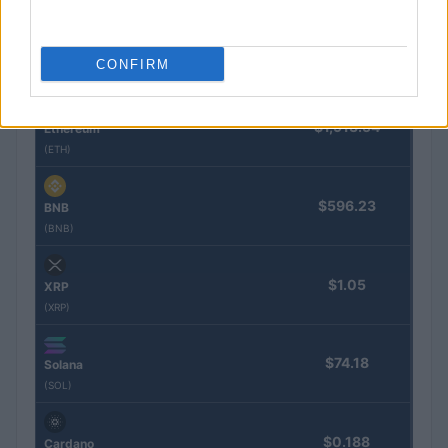
$64,898.00
Bitcoin
CONFIRM
(BTC)
$1,913.54
Ethereum
(ETH)
$596.23
BNB
(BNB)
$1.05
XRP
(XRP)
$74.18
Solana
(SOL)
$0.188
Cardano