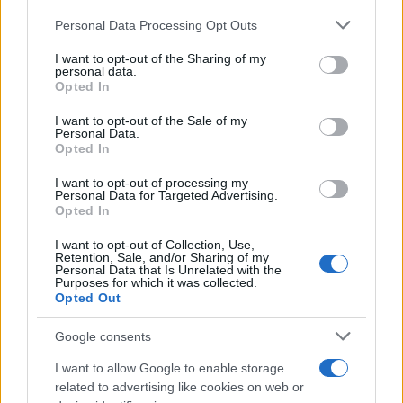
Rusia a partir de septiembre
Please note that this website/app uses one or more Google
Diego Martín · 6 Ago 2026
Personal Data Processing Opt Outs
services and may gather and store information including but
not limited to your visit or usage behaviour. You may click to
I want to opt-out of the Sharing of my
CRIPTOMONEDAS
personal data.
grant or deny consent to Google and its third-party tags to
Opted In
use your data for below specified purposes in below Google
consent section.
I want to opt-out of the Sale of my
Personal Data.
Opted In
I want to opt-out of processing my
Personal Data for Targeted Advertising.
Opted In
I want to opt-out of Collection, Use,
Retention, Sale, and/or Sharing of my
Personal Data that Is Unrelated with the
Purposes for which it was collected.
Opted Out
Steam bajo ataque: el malware que infectó a 8.000 usuarios y
robó más de 220.000 dólares en criptomonedas
Google consents
Diego Martín · 6 Ago 2026
I want to allow Google to enable storage
related to advertising like cookies on web or
INVERSIONES