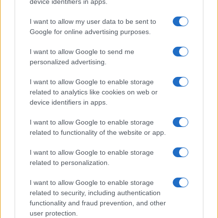
device identifiers in apps.
I want to allow my user data to be sent to
Google for online advertising purposes.
I want to allow Google to send me
personalized advertising.
I want to allow Google to enable storage
related to analytics like cookies on web or
device identifiers in apps.
I want to allow Google to enable storage
Diferencias entre análisis técnico y fundamental: cuándo
related to functionality of the website or app.
aplicar cada método
Marta Ruiz · 6 Ago 2026
I want to allow Google to enable storage
related to personalization.
I want to allow Google to enable storage
COTIZACIONES CRYPTO
related to security, including authentication
functionality and fraud prevention, and other
Nombre
Precio
user protection.