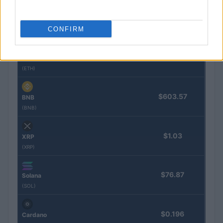
$65,138.00
Bitcoin
CONFIRM
(BTC)
$1,922.91
Ethereum
(ETH)
$603.57
BNB
(BNB)
$1.03
XRP
(XRP)
$76.87
Solana
(SOL)
$0.196
Cardano