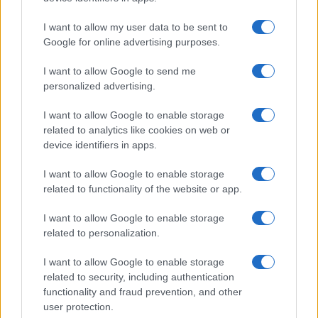
I want to allow my user data to be sent to
Google for online advertising purposes.
I want to allow Google to send me
personalized advertising.
I want to allow Google to enable storage
related to analytics like cookies on web or
device identifiers in apps.
I want to allow Google to enable storage
related to functionality of the website or app.
Criptomonedas en 2026: análisis de precios y adopción global
Lucía Herrera · 10 Ago 2026
I want to allow Google to enable storage
related to personalization.
I want to allow Google to enable storage
COTIZACIONES CRYPTO
related to security, including authentication
functionality and fraud prevention, and other
Nombre
Precio
user protection.