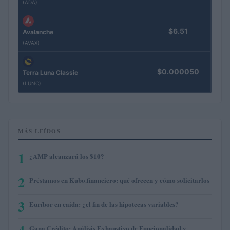
(ADA)
$6.51
Avalanche
(AVAX)
$0.000050
Terra Luna Classic
(LUNC)
MÁS LEÍDOS
1
¿AMP alcanzará los $10?
2
Préstamos en Kubo.financiero: qué ofrecen y cómo solicitarlos
3
Euríbor en caída: ¿el fin de las hipotecas variables?
Gana Crédito: Análisis Exhaustivo de Funcionalidad y