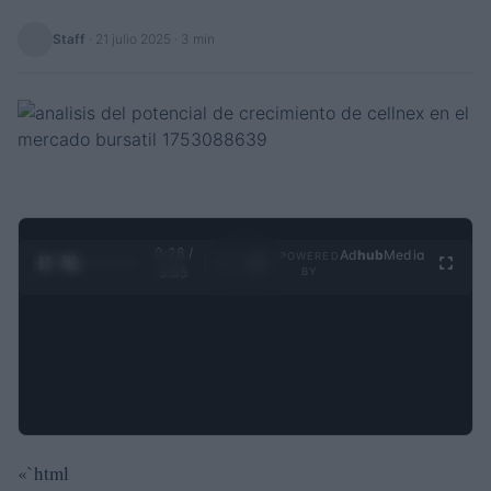
Staff
·
21 julio 2025
· 3 min
0:29 /
Ad
hub
Media
POWERED
1
/
4
3:55
BY
«`html