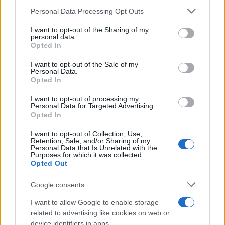
mantienen su estabilidad
Please note that this website/app uses one or more Google
Personal Data Processing Opt Outs
Lucía Herrera · 10 Ago 2026
services and may gather and store information including but
not limited to your visit or usage behaviour. You may click to
I want to opt-out of the Sharing of my
personal data.
FINANZAS
grant or deny consent to Google and its third-party tags to
Opted In
use your data for below specified purposes in below Google
consent section.
I want to opt-out of the Sale of my
Personal Data.
Opted In
I want to opt-out of processing my
Personal Data for Targeted Advertising.
Opted In
I want to opt-out of Collection, Use,
Retention, Sale, and/or Sharing of my
Personal Data that Is Unrelated with the
Purposes for which it was collected.
Opted Out
El Ibex 35 alcanza máximos históricos: ¿Qué está impulsando
Google consents
esta subida?
Lucía Herrera · 10 Ago 2026
I want to allow Google to enable storage
related to advertising like cookies on web or
CRIPTOMONEDAS
device identifiers in apps.