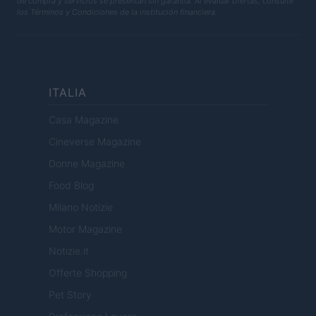
de compra y servicios se presentan sin garantía. Al evaluar ofertas, consulte
los Términos y Condiciones de la institución financiera.
ITALIA
Casa Magazine
Cineverse Magazine
Donne Magazine
Food Blog
Milano Notizie
Motor Magazine
Notizie.it
Offerte Shopping
Pet Story