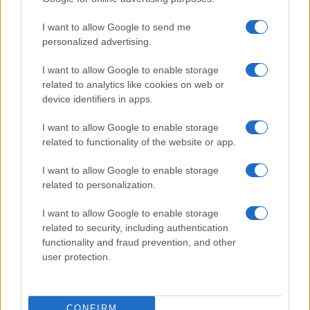
I want to allow Google to send me
personalized advertising.
I want to allow Google to enable storage
related to analytics like cookies on web or
device identifiers in apps.
I want to allow Google to enable storage
related to functionality of the website or app.
Edgar Gilberto Fabris Contreras capturado por fraude de 621
mil dólares en inversiones digitales
I want to allow Google to enable storage
related to personalization.
Diego Martín · 7 Ago 2026
I want to allow Google to enable storage
CRIPTOMONEDAS
related to security, including authentication
functionality and fraud prevention, and other
user protection.
CONFIRM