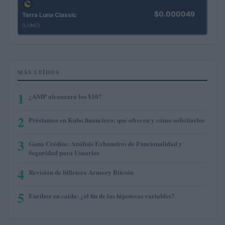
$0.000049
Terra Luna Classic
(LUNC)
MÁS LEÍDOS
1
¿AMP alcanzará los $10?
2
Préstamos en Kubo.financiero: qué ofrecen y cómo solicitarlos
3
Gana Crédito: Análisis Exhaustivo de Funcionalidad y
Seguridad para Usuarios
4
Revisión de billetera Armory Bitcoin
5
Euríbor en caída: ¿el fin de las hipotecas variables?