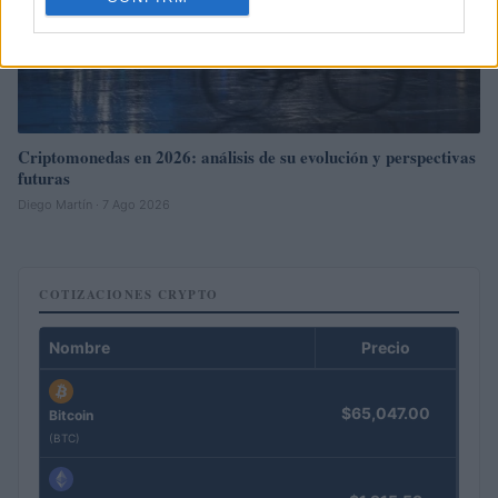
Criptomonedas en 2026: análisis de su evolución y perspectivas
futuras
Diego Martín · 7 Ago 2026
COTIZACIONES CRYPTO
Nombre
Precio
$65,047.00
Bitcoin
(BTC)