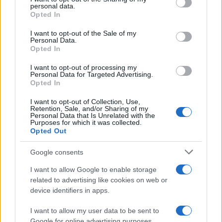
personal data.
grant or deny consent to Google and its third-party tags to
Opted In
FINANZAS
use your data for below specified purposes in below Google
consent section.
I want to opt-out of the Sale of my
Personal Data.
Opted In
I want to opt-out of processing my
Personal Data for Targeted Advertising.
Opted In
I want to opt-out of Collection, Use,
Retention, Sale, and/or Sharing of my
Personal Data that Is Unrelated with the
Purposes for which it was collected.
Opted Out
Cómo la inteligencia artificial transforma la gestión financiera
Google consents
personal
I want to allow Google to enable storage
Marta Ruiz · 7 Ago 2026
related to advertising like cookies on web or
device identifiers in apps.
CRIPTOMONEDAS
I want to allow my user data to be sent to
Google for online advertising purposes.