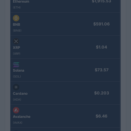
$1,915.53
Ethereum
(ETH)
$591.06
BNB
(BNB)
$1.04
XRP
(XRP)
$73.57
Solana
(SOL)
$0.203
Cardano
(ADA)
$6.46
Avalanche
(AVAX)