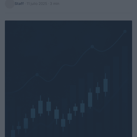
Staff
·
11 julio 2025
· 3 min