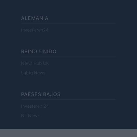
ALEMANIA
Investieren24
REINO UNIDO
News Hub UK
Lgbtq News
PAESES BAJOS
Investeren 24
NL Newz