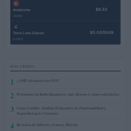
$6.52
Avalanche
(AVAX)
$0.000049
Terra Luna Classic
(LUNC)
MÁS LEÍDOS
1
¿AMP alcanzará los $10?
2
Préstamos en Kubo.financiero: qué ofrecen y cómo solicitarlos
3
Gana Crédito: Análisis Exhaustivo de Funcionalidad y
Seguridad para Usuarios
4
Revisión de billetera Armory Bitcoin