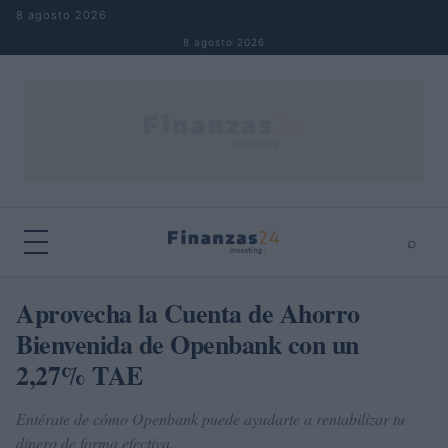
Saltar al contenido
8 agosto 2026
8 agosto 2026
⌕
×
⌕
Aprovecha la Cuenta de Ahorro
Buscar
Bienvenida de Openbank con un
2,27% TAE
Entérate de cómo Openbank puede ayudarte a rentabilizar tu
dinero de forma efectiva.