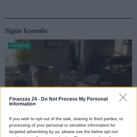
Sigue leyendo
FINANZAS
Finanzas 24 -
Do Not Process My Personal
Information
If you wish to opt-out of the sale, sharing to third parties, or
processing of your personal or sensitive information for
Identifica y elimina suscripciones, fees y compras impulsivas
targeted advertising by us, please use the below opt-out