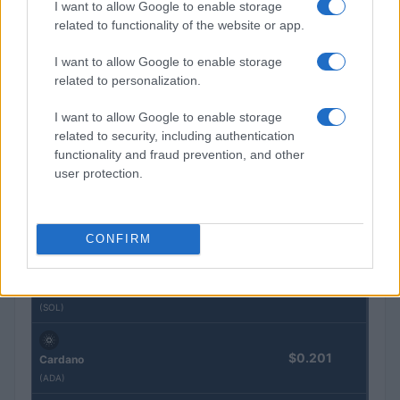
$64,961.00
I want to allow Google to enable storage
Bitcoin
related to functionality of the website or app.
(BTC)
I want to allow Google to enable storage
$1,916.08
Ethereum
related to personalization.
(ETH)
I want to allow Google to enable storage
related to security, including authentication
$592.72
BNB
functionality and fraud prevention, and other
(BNB)
user protection.
$1.04
XRP
CONFIRM
(XRP)
$74.64
Solana
(SOL)
$0.201
Cardano
(ADA)