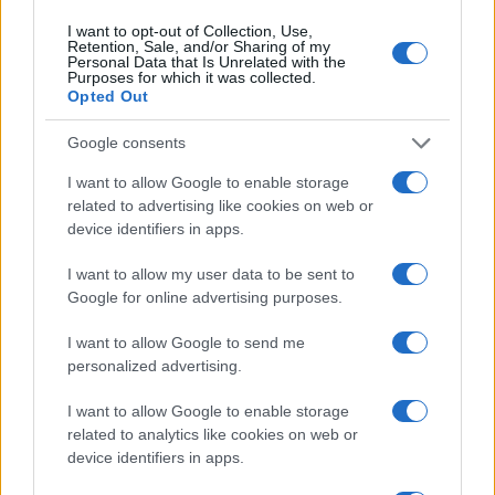
I want to opt-out of Collection, Use,
Retention, Sale, and/or Sharing of my
Personal Data that Is Unrelated with the
Purposes for which it was collected.
Opted Out
Google consents
I want to allow Google to enable storage
related to advertising like cookies on web or
device identifiers in apps.
El Brent cae un 8.3% y arrastra a las materias primas
I want to allow my user data to be sent to
Lucía Herrera · 7 Ago 2026
Google for online advertising purposes.
I want to allow Google to send me
personalized advertising.
COTIZACIONES CRYPTO
I want to allow Google to enable storage
related to analytics like cookies on web or
Nombre
Precio
device identifiers in apps.