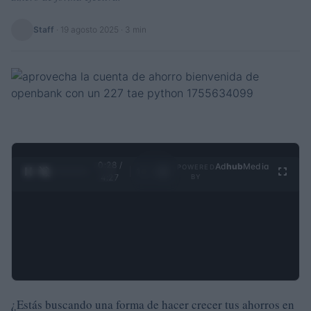
Staff
·
19 agosto 2025
· 3 min
0:28 /
Ad
hub
Media
POWERED
1
/
4
4:27
BY
¿Estás buscando una forma de hacer crecer tus ahorros en