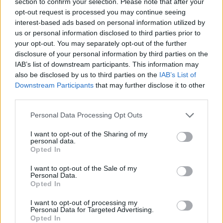
section to confirm your selection. Please note that after your
Marta Ruiz · 8 Ago 2026
opt-out request is processed you may continue seeing
interest-based ads based on personal information utilized by
FINANZAS
us or personal information disclosed to third parties prior to
your opt-out. You may separately opt-out of the further
disclosure of your personal information by third parties on the
IAB’s list of downstream participants. This information may
also be disclosed by us to third parties on the
IAB’s List of
Downstream Participants
that may further disclose it to other
third parties.
Please note that this website/app uses one or more Google
Personal Data Processing Opt Outs
services and may gather and store information including but
not limited to your visit or usage behaviour. You may click to
I want to opt-out of the Sharing of my
personal data.
grant or deny consent to Google and its third-party tags to
Opted In
use your data for below specified purposes in below Google
Cómo la crisis de refino está afectando los precios de la
consent section.
I want to opt-out of the Sale of my
gasolina y el diésel
Personal Data.
Opted In
Lucía Herrera · 7 Ago 2026
I want to opt-out of processing my
NEWS
Personal Data for Targeted Advertising.
Opted In