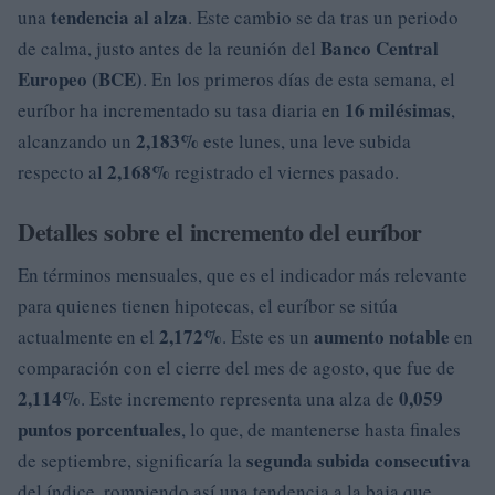
tendencia al alza
una
. Este cambio se da tras un periodo
Banco Central
de calma, justo antes de la reunión del
Europeo (BCE)
. En los primeros días de esta semana, el
16 milésimas
euríbor ha incrementado su tasa diaria en
,
2,183%
alcanzando un
este lunes, una leve subida
2,168%
respecto al
registrado el viernes pasado.
Detalles sobre el incremento del euríbor
En términos mensuales, que es el indicador más relevante
para quienes tienen hipotecas, el euríbor se sitúa
2,172%
aumento notable
actualmente en el
. Este es un
en
comparación con el cierre del mes de agosto, que fue de
2,114%
0,059
. Este incremento representa una alza de
puntos porcentuales
, lo que, de mantenerse hasta finales
segunda subida consecutiva
de septiembre, significaría la
del índice, rompiendo así una tendencia a la baja que