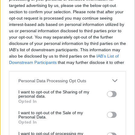
targeted advertising by us, please use the below opt-out
section to confirm your selection. Please note that after your
Criptomonedas: Guía completa para entender su
funcionamiento y valor en 2026
opt-out request is processed you may continue seeing
interest-based ads based on personal information utilized by
Diego Martín · 9 Ago 2026
us or personal information disclosed to third parties prior to
your opt-out. You may separately opt-out of the further
CRIPTOMONEDAS
disclosure of your personal information by third parties on the
IAB’s list of downstream participants. This information may
also be disclosed by us to third parties on the
IAB’s List of
Downstream Participants
that may further disclose it to other
third parties.
Please note that this website/app uses one or more Google
Personal Data Processing Opt Outs
services and may gather and store information including but
not limited to your visit or usage behaviour. You may click to
I want to opt-out of the Sharing of my
personal data.
grant or deny consent to Google and its third-party tags to
Opted In
use your data for below specified purposes in below Google
consent section.
I want to opt-out of the Sale of my
Personal Data.
Opted In
Cotización de criptomonedas: evolución y perspectivas en 2026
Diego Martín · 8 Ago 2026
I want to opt-out of processing my