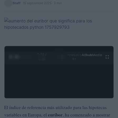
Staff
·
15 septiembre 2025
· 3 min
0:29 /
Ad
hub
Media
POWERED
1
/
4
3:55
BY
El índice de referencia más utilizado para las hipotecas
euríbor
variables en Europa, el
, ha comenzado a mostrar