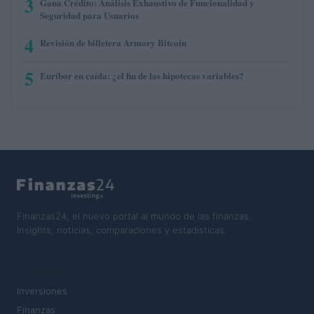
3
Gana Crédito: Análisis Exhaustivo de Funcionalidad y
Seguridad para Usuarios
4
Revisión de billetera Armory Bitcoin
5
Euríbor en caída: ¿el fin de las hipotecas variables?
Finanzas24, el nuevo portal al mundo de las finanzas.
Insights, noticias, comparaciones y estadísticas.
SECCIONES
Inversiones
Finanzas