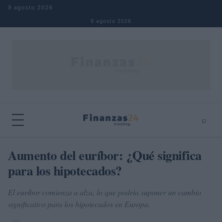
Saltar al contenido
9 agosto 2026
9 agosto 2026
⌕
×
⌕
Aumento del euríbor: ¿Qué significa
Buscar
para los hipotecados?
El euríbor comienza a alza, lo que podría suponer un cambio
significativo para los hipotecados en Europa.