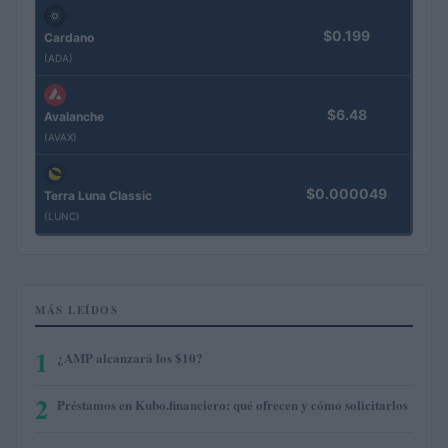
$0.199
Cardano
(ADA)
$6.48
Avalanche
(AVAX)
$0.000049
Terra Luna Classic
(LUNC)
MÁS LEÍDOS
1
¿AMP alcanzará los $10?
2
Préstamos en Kubo.financiero: qué ofrecen y cómo solicitarlos