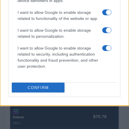
device identifiers in apps.
Nombre
Precio
I want to allow Google to enable storage
related to functionality of the website or app.
$64,869.00
Bitcoin
I want to allow Google to enable storage
(BTC)
related to personalization.
I want to allow Google to enable storage
$1,915.49
Ethereum
related to security, including authentication
(ETH)
functionality and fraud prevention, and other
user protection.
$602.82
BNB
(BNB)
CONFIRM
$1.04
XRP
(XRP)
$75.79
Solana
(SOL)