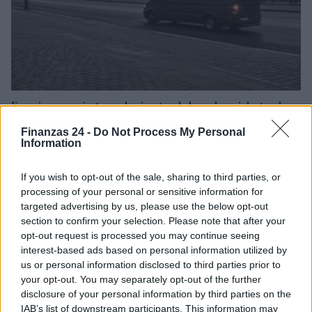
Francia se convierte en el epicentro de los robos violentos de
criptomonedas
Finanzas 24 -
Do Not Process My Personal
Diego Martín · 9 Ago 2026
Information
CRIPTOMONEDAS
If you wish to opt-out of the sale, sharing to third parties, or
processing of your personal or sensitive information for
targeted advertising by us, please use the below opt-out
section to confirm your selection. Please note that after your
opt-out request is processed you may continue seeing
interest-based ads based on personal information utilized by
us or personal information disclosed to third parties prior to
your opt-out. You may separately opt-out of the further
disclosure of your personal information by third parties on the
IAB’s list of downstream participants. This information may