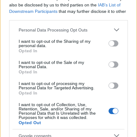
also be disclosed by us to third parties on the
IAB’s List of
Downstream Participants
that may further disclose it to other
third parties.
Jorge Messi fallece a los 68 años: El pilar fundamental de
Lionel Messi
Please note that this website/app uses one or more Google
Personal Data Processing Opt Outs
Lucía Herrera · 9 Ago 2026
services and may gather and store information including but
not limited to your visit or usage behaviour. You may click to
I want to opt-out of the Sharing of my
personal data.
grant or deny consent to Google and its third-party tags to
IMPUESTO
Opted In
use your data for below specified purposes in below Google
consent section.
I want to opt-out of the Sale of my
Personal Data.
Opted In
I want to opt-out of processing my
Personal Data for Targeted Advertising.
Opted In
I want to opt-out of Collection, Use,
Retention, Sale, and/or Sharing of my
Personal Data that Is Unrelated with the
Purposes for which it was collected.
Opted Out
Cómo planificar tus impuestos cripto: trading, staking y más
Google consents