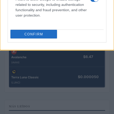
(XRP)
related to security, including authentication
functionality and fraud prevention, and other
user protection.
$76.34
Solana
(SOL)
CONFIRM
$0.199
Cardano
(ADA)
$6.47
Avalanche
(AVAX)
$0.000050
Terra Luna Classic
(LUNC)
MÁS LEÍDOS