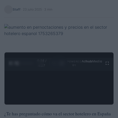
Staff
·
23 julio 2025
· 3 min
0:28 /
Ad
hub
Media
POWERED
1
/
4
4:27
BY
¿Te has preguntado cómo va el sector hotelero en España