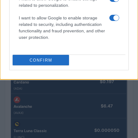
related to personalization.
$603.77
BNB
(BNB)
I want to allow Google to enable storage
related to security, including authentication
functionality and fraud prevention, and other
$1.04
XRP
user protection.
(XRP)
$76.35
Solana
CONFIRM
(SOL)
$0.197
Cardano
(ADA)
$6.47
Avalanche
(AVAX)
$0.000050
Terra Luna Classic
(LUNC)