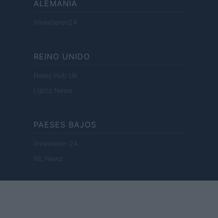
ALEMANIA
Investieren24
REINO UNIDO
News Hub UK
Lgbtq News
PAESES BAJOS
Investeren 24
NL Newz