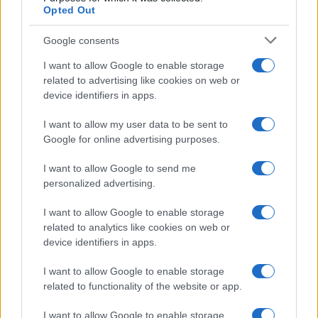
Opted Out
Google consents
I want to allow Google to enable storage
1
2
→
related to advertising like cookies on web or
device identifiers in apps.
I want to allow my user data to be sent to
Google for online advertising purposes.
COTIZACIONES CRYPTO
I want to allow Google to send me
personalized advertising.
Nombre
Precio
I want to allow Google to enable storage
$64,931.00
related to analytics like cookies on web or
Bitcoin
device identifiers in apps.
(BTC)
I want to allow Google to enable storage
$1,919.48
Ethereum
related to functionality of the website or app.
(ETH)
I want to allow Google to enable storage