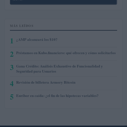
MÁS LEÍDOS
1
¿AMP alcanzará los $10?
2
Préstamos en Kubo.financiero: qué ofrecen y cómo solicitarlos
3
Gana Crédito: Análisis Exhaustivo de Funcionalidad y
Seguridad para Usuarios
4
Revisión de billetera Armory Bitcoin
5
Euríbor en caída: ¿el fin de las hipotecas variables?