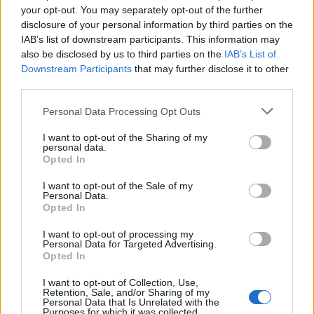
your opt-out. You may separately opt-out of the further
disclosure of your personal information by third parties on the
IAB’s list of downstream participants. This information may
also be disclosed by us to third parties on the
IAB’s List of
Downstream Participants
that may further disclose it to other
Subvenciones MOVES III 2026 y 2026 para
third parties.
vehículos e infraestructuras de recarga
Please note that this website/app uses one or more Google
Guía breve con destinatarios, trámites y contactos para acceder a las
Personal Data Processing Opt Outs
services and may gather and store information including but
ayudas MOVES III
not limited to your visit or usage behaviour. You may click to
I want to opt-out of the Sharing of my
Camilla Bellini · 9 Abr 2026
personal data.
grant or deny consent to Google and its third-party tags to
Opted In
use your data for below specified purposes in below Google
consent section.
I want to opt-out of the Sale of my
Personal Data.
Opted In
I want to opt-out of processing my
Personal Data for Targeted Advertising.
Opted In
I want to opt-out of Collection, Use,
Retention, Sale, and/or Sharing of my
Personal Data that Is Unrelated with the
Purposes for which it was collected.