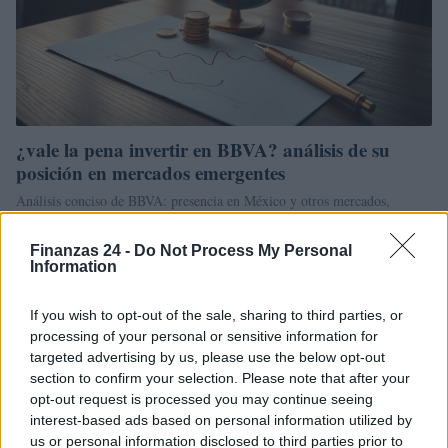
¿vale la pena invertir en BBVA? análisis de su
posición en mercados emergentes
Análisis conciso de BBVA: presencia en México y otros mercados,
apuesta por la digitalización, políticas de dividendos y factores de riesgo
para…
Finanzas 24 -
Do Not Process My Personal
Information
Camilla Bellini · 9 Abr 2026
If you wish to opt-out of the sale, sharing to third parties, or
FINANCIACIÓN
processing of your personal or sensitive information for
targeted advertising by us, please use the below opt-out
section to confirm your selection. Please note that after your
opt-out request is processed you may continue seeing
interest-based ads based on personal information utilized by
us or personal information disclosed to third parties prior to