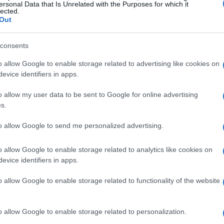
ersonal Data that Is Unrelated with the Purposes for which it
lected.
Una guía clara para seleccionar brókers fiables, entender los
Out
instrumentos como CFD y ETF y aplicar gestión del riesgo
al operar el…
consents
Ilaria Beretta · 6 Abr 2026
o allow Google to enable storage related to advertising like cookies on
evice identifiers in apps.
FINANCIACIÓN
o allow my user data to be sent to Google for online advertising
s.
to allow Google to send me personalized advertising.
o allow Google to enable storage related to analytics like cookies on
evice identifiers in apps.
o allow Google to enable storage related to functionality of the website
y
Comparativa práctica entre préstamos
bancarios y préstamos fintech
vada
Aprende a comparar préstamos bancarios y fintech para
o allow Google to enable storage related to personalization.
iado
pagar menos costos y elegir según tu situación financiera