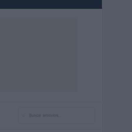
⌕
Buscar