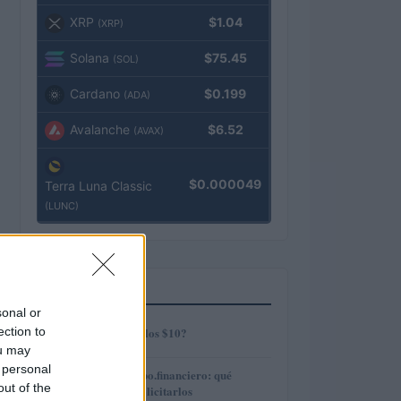
XRP
$1.04
(XRP)
Solana
$75.45
(SOL)
Cardano
$0.199
(ADA)
Avalanche
$6.52
(AVAX)
$0.000049
Terra Luna Classic
(LUNC)
MÁS LEÍDOS
sonal or
1
ection to
¿AMP alcanzará los $10?
ou may
 personal
2
Préstamos en Kubo.financiero: qué
out of the
ofrecen y cómo solicitarlos