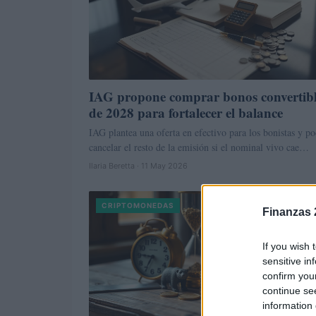
IAG propone comprar bonos convertibl
de 2028 para fortalecer el balance
IAG plantea una oferta en efectivo para los bonistas y po
cancelar el resto de la emisión si el nominal vivo cae…
Ilaria Beretta · 11 May 2026
CRIPTOMONEDAS
Finanzas 
If you wish 
sensitive in
confirm you
continue se
information 