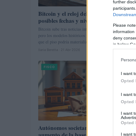
further disc
participants
Bitcoin y el reloj del mercado bajista:
Downstream 
posibles fechas y niveles clave
Please note
Bitcoin sube tras noticias internacionales y quiebres técn
information 
pero los modelos históricos y las métricas on-chain sugi
deny consent
que el piso podría materializarse…
in below Go
Ilaria Beretta · 21 Abr 2026
Persona
FISCO
I want t
Opted 
I want t
Opted 
I want 
Advertis
Opted 
Autónomos societarios y colaboradores:
aumento de la base mínima y sus
I want t