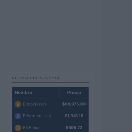
COTIZACIONES CRYPTO
Nombre
Precio
Bitcoin
$64,975.00
(BTC)
Ethereum
$1,918.18
(ETH)
BNB
$595.72
(BNB)