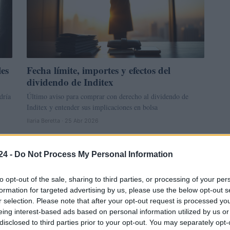
es
Fecha límite, importes y efectos del
dividendo de Inditex
dría
Último aviso para comprar con derecho al dividendo de
Inditex y entender sus implicaciones en bolsa
Ilaria Beretta · 25 Abr 2026
CRIPTOMONEDAS
24 -
Do Not Process My Personal Information
to opt-out of the sale, sharing to third parties, or processing of your per
formation for targeted advertising by us, please use the below opt-out s
r selection. Please note that after your opt-out request is processed y
eing interest-based ads based on personal information utilized by us or
disclosed to third parties prior to your opt-out. You may separately opt-