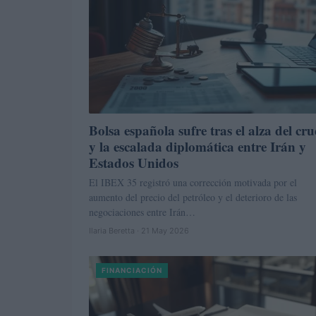
Bolsa española sufre tras el alza del cr
y la escalada diplomática entre Irán y
Estados Unidos
El IBEX 35 registró una corrección motivada por el
aumento del precio del petróleo y el deterioro de las
negociaciones entre Irán…
Ilaria Beretta · 21 May 2026
FINANCIACIÓN