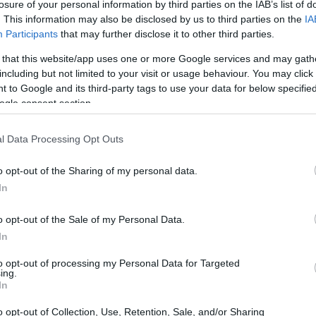
losure of your personal information by third parties on the IAB’s list of
. This information may also be disclosed by us to third parties on the
IA
Criptomonedas y mercado digital: qué
Participants
that may further disclose it to other third parties.
son y cómo pueden usarse
 that this website/app uses one or more Google services and may gath
icos,
Una explicación clara y accesible sobre criptomonedas, su
including but not limited to your visit or usage behaviour. You may click 
eren
uso práctico y el objetivo del ciclo SWITCH ON/OFF
 to Google and its third-party tags to use your data for below specifi
PÍLDORAS con los Embajadores Corporativos…
ogle consent section.
Ilaria Beretta · 16 Abr 2026
l Data Processing Opt Outs
FINANZAS
o opt-out of the Sharing of my personal data.
In
o opt-out of the Sale of my Personal Data.
In
to opt-out of processing my Personal Data for Targeted
ing.
In
 el
Mejores brókers para operar el Dow
Jones: guía práctica
o opt-out of Collection, Use, Retention, Sale, and/or Sharing