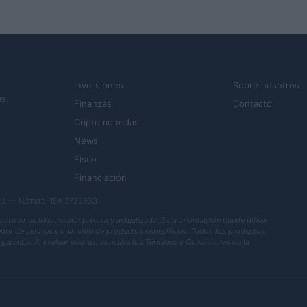
SECCIONES
MAGAZINE
Inversiones
Sobre nosotros
s.
Finanzas
Contacto
Criptomonedas
News
Fisco
Financiación
.r.l. — Número REA 2729933
ener su información precisa y actualizada. Esta información puede diferir
eedor de servicios o un sitio de productos específicos. Todos los productos
garantía. Al evaluar ofertas, consulte los Términos y Condiciones de la