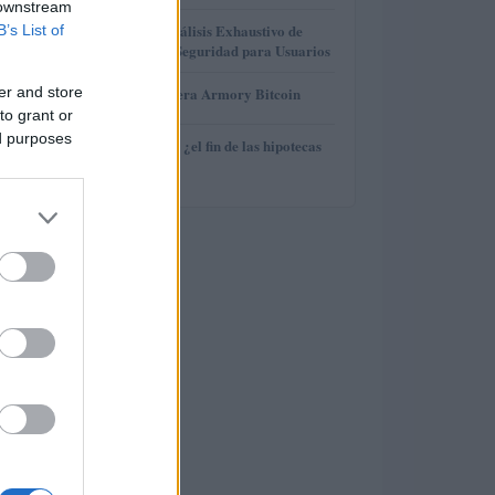
 downstream
3
Gana Crédito: Análisis Exhaustivo de
B’s List of
Funcionalidad y Seguridad para Usuarios
4
er and store
Revisión de billetera Armory Bitcoin
to grant or
ed purposes
5
Euríbor en caída: ¿el fin de las hipotecas
variables?