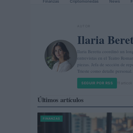
Finanzas
Criptomonedas
News
F
AUTOR
Ilaria Bere
Ilaria Beretta coordinó un lon
entrevistas en el Teatro Roma
piezas. Jefa de sección de rep
Trieste como detalle personal.
SEGUIR POR RSS
11 articoli
Últimos artículos
FINANZAS