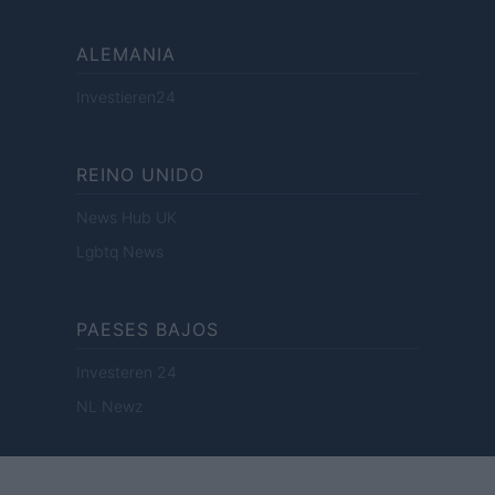
ALEMANIA
Investieren24
REINO UNIDO
News Hub UK
Lgbtq News
PAESES BAJOS
Investeren 24
NL Newz