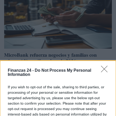
MicroBank refuerza negocios y familias con
microcréditos: cifras clave de 2026
MicroBank destinó recursos a emprendedores y familias en 2026,
Finanzas 24 -
Do Not Process My Personal
generando negocios, empleo y un acompañamiento formativo con la
Information
MicroBank Academy
Roberto Capelli · 1 Abr 2026
If you wish to opt-out of the sale, sharing to third parties, or
processing of your personal or sensitive information for
targeted advertising by us, please use the below opt-out
section to confirm your selection. Please note that after your
opt-out request is processed you may continue seeing
interest-based ads based on personal information utilized by