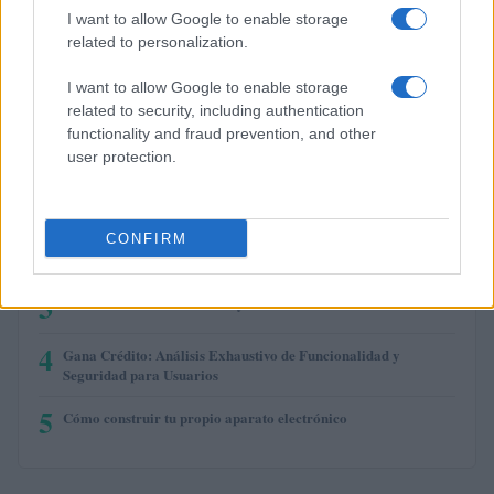
$0.000049
I want to allow Google to enable storage
Terra Luna Classic
related to personalization.
(LUNC)
I want to allow Google to enable storage
related to security, including authentication
functionality and fraud prevention, and other
MÁS LEÍDOS
user protection.
1
Préstamos en Kubo.financiero: qué ofrecen y cómo solicitarlos
CONFIRM
2
¿AMP alcanzará los $10?
3
Revisión de billetera Armory Bitcoin
4
Gana Crédito: Análisis Exhaustivo de Funcionalidad y
Seguridad para Usuarios
5
Cómo construir tu propio aparato electrónico