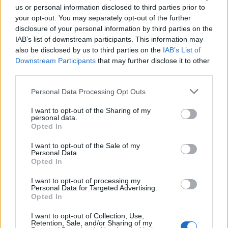
us or personal information disclosed to third parties prior to
your opt-out. You may separately opt-out of the further
disclosure of your personal information by third parties on the
IAB’s list of downstream participants. This information may
also be disclosed by us to third parties on the
IAB’s List of
Downstream Participants
that may further disclose it to other
third parties.
Please note that this website/app uses one or more Google
Personal Data Processing Opt Outs
services and may gather and store information including but
not limited to your visit or usage behaviour. You may click to
I want to opt-out of the Sharing of my
personal data.
grant or deny consent to Google and its third-party tags to
Opted In
COTIZACIONES CRYPTO
use your data for below specified purposes in below Google
consent section.
I want to opt-out of the Sale of my
Personal Data.
Nombre
Precio
Opted In
I want to opt-out of processing my
$64,205.00
Bitcoin
Personal Data for Targeted Advertising.
(BTC)
Opted In
I want to opt-out of Collection, Use,
Retention, Sale, and/or Sharing of my
$1,900.18
Ethereum