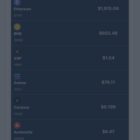
$1,915.06
Ethereum
(ETH)
$602.46
BNB
(BNB)
$1.04
XRP
(XRP)
$76.11
Solana
(SOL)
$0.199
Cardano
(ADA)
$6.47
Avalanche
(AVAX)