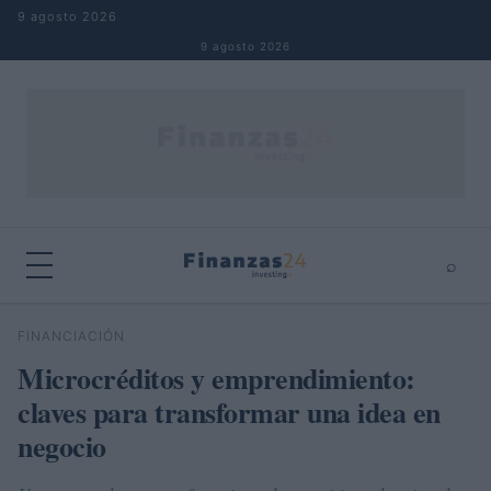
Saltar al contenido
9 agosto 2026
9 agosto 2026
⌕
×
⌕
FINANCIACIÓN
Buscar
Microcréditos y emprendimiento:
claves para transformar una idea en
negocio