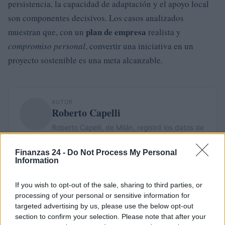
persistencia, la capacidad de adaptación y el apoyo local
son componentes decisivos. Los casos analizados
plan de empresa
muestran que, con un
realista y
compromiso personal
, convertir una iniciativa en un
proyecto sostenible es una meta alcanzable.
AUTOR
Roberto Capelli
Roberto Capelli, de Milán, registró los datos de
una cafetería empresarial durante una
investigación sobre la comida en el trabajo;
Finanzas 24 -
Do Not Process My Personal
esa mirada epidemiológica marcó su línea
Information
editorial, centrada en elecciones alimentarias
mesuradas. En la redacción defiende la
If you wish to opt-out of the sale, sharing to third parties, or
claridad científica y conserva recetas ligeras
processing of your personal or sensitive information for
escritas a mano.
targeted advertising by us, please use the below opt-out
section to confirm your selection. Please note that after your