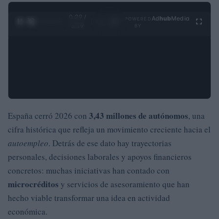
0:29 /
Ad
hub
Media
POWERED
1
/
4
3:19
BY
3,43 millones de autónomos
España cerró 2026 con
, una
cifra histórica que refleja un movimiento creciente hacia el
autoempleo
. Detrás de ese dato hay trayectorias
personales, decisiones laborales y apoyos financieros
concretos: muchas iniciativas han contado con
microcréditos
y servicios de asesoramiento que han
hecho viable transformar una idea en actividad
económica.