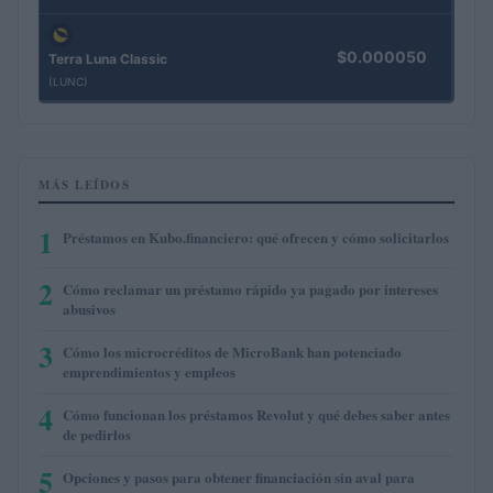
$0.000050
Terra Luna Classic
(LUNC)
MÁS LEÍDOS
1
Préstamos en Kubo.financiero: qué ofrecen y cómo solicitarlos
2
Cómo reclamar un préstamo rápido ya pagado por intereses
abusivos
3
Cómo los microcréditos de MicroBank han potenciado
emprendimientos y empleos
4
Cómo funcionan los préstamos Revolut y qué debes saber antes
de pedirlos
5
Opciones y pasos para obtener financiación sin aval para