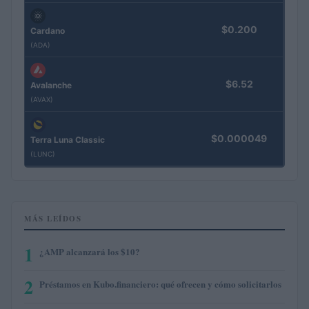
$0.200
Cardano
(ADA)
$6.52
Avalanche
(AVAX)
$0.000049
Terra Luna Classic
(LUNC)
MÁS LEÍDOS
1
¿AMP alcanzará los $10?
2
Préstamos en Kubo.financiero: qué ofrecen y cómo solicitarlos