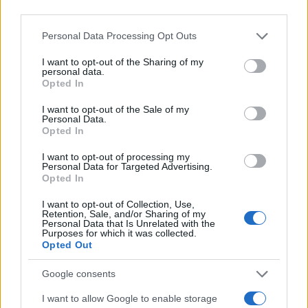
third parties.
Hackers de Corea del Norte comprometen a OPPO y Coinbase
Please note that this website/app uses one or more Google
Personal Data Processing Opt Outs
en una campaña global de robo de criptomonedas
services and may gather and store information including but
not limited to your visit or usage behaviour. You may click to
I want to opt-out of the Sharing of my
Diego Martín · 8 Ago 2026
personal data.
grant or deny consent to Google and its third-party tags to
Opted In
use your data for below specified purposes in below Google
FINANZAS
consent section.
I want to opt-out of the Sale of my
Personal Data.
Opted In
I want to opt-out of processing my
Personal Data for Targeted Advertising.
Opted In
I want to opt-out of Collection, Use,
Retention, Sale, and/or Sharing of my
Personal Data that Is Unrelated with the
Purposes for which it was collected.
Opted Out
Google consents
Identifica y elimina suscripciones, fees y compras impulsivas
I want to allow Google to enable storage
Marta Ruiz · 8 Ago 2026