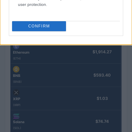
user protection.
Nombre
Precio
CONFIRM
$64,929.00
Bitcoin
(BTC)
$1,914.27
Ethereum
(ETH)
$593.40
BNB
(BNB)
$1.03
XRP
(XRP)
$74.74
Solana
(SOL)