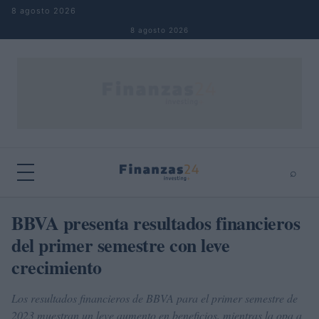
Saltar al contenido
8 agosto 2026
8 agosto 2026
⌕
×
⌕
BBVA presenta resultados financieros
Buscar
del primer semestre con leve
crecimiento
Los resultados financieros de BBVA para el primer semestre de
2023 muestran un leve aumento en beneficios, mientras la opa a