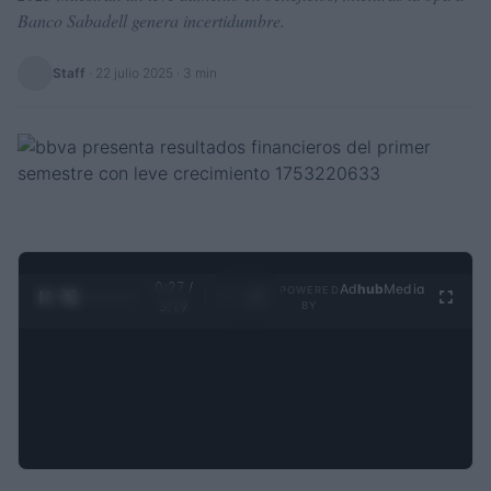
Banco Sabadell genera incertidumbre.
Staff
·
22 julio 2025
· 3 min
0:28 /
Ad
hub
Media
POWERED
1
/
4
3:19
BY