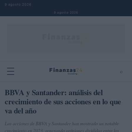
Saltar al contenido
9 agosto 2026
9 agosto 2026
⌕
×
⌕
BBVA y Santander: análisis del
Buscar
crecimiento de sus acciones en lo que
va del año
Las acciones de BBVA y Santander han mostrado un notable
crecimiento en 2023, generando opiniones divididas entre los