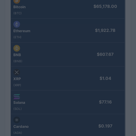
$65,178.00
Bitcoin
(BTC)
$1,922.78
Ethereum
(ETH)
$607.67
BNB
(BNB)
$1.04
XRP
(XRP)
$77.16
Solana
(SOL)
$0.197
Cardano
(ADA)