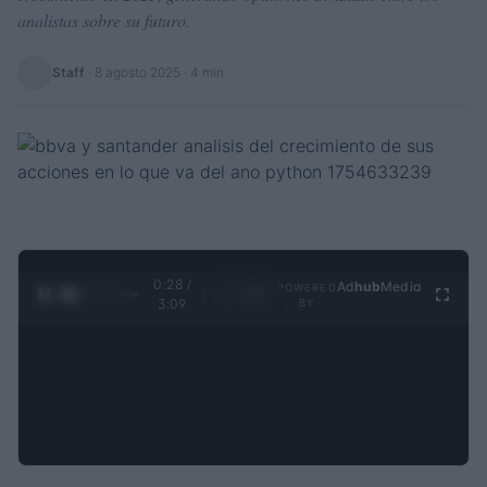
analistas sobre su futuro.
Staff
·
8 agosto 2025
· 4 min
0:29 /
Ad
hub
Media
POWERED
1
/
4
3:09
BY