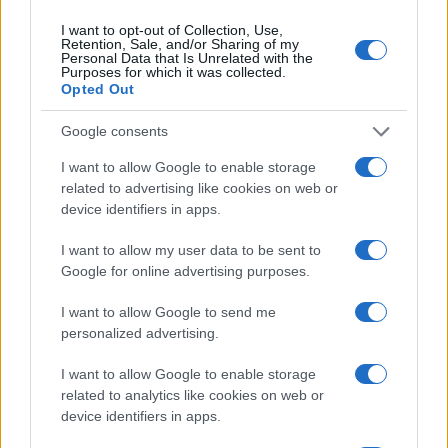
Lucía Herrera · 9 Ago 2026
I want to opt-out of Collection, Use,
Retention, Sale, and/or Sharing of my
Personal Data that Is Unrelated with the
CRIPTOMONEDAS
Purposes for which it was collected.
Opted Out
Google consents
I want to allow Google to enable storage
related to advertising like cookies on web or
device identifiers in apps.
I want to allow my user data to be sent to
Google for online advertising purposes.
I want to allow Google to send me
personalized advertising.
Cotización actual de Bitcoin y principales altcoins en 2026
Diego Martín · 9 Ago 2026
I want to allow Google to enable storage
related to analytics like cookies on web or
CRIPTOMONEDAS
device identifiers in apps.