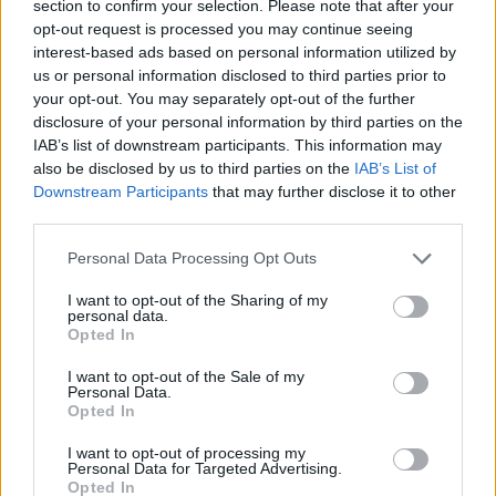
section to confirm your selection. Please note that after your
opt-out request is processed you may continue seeing
interest-based ads based on personal information utilized by
us or personal information disclosed to third parties prior to
Sigue leyendo
your opt-out. You may separately opt-out of the further
disclosure of your personal information by third parties on the
IAB’s list of downstream participants. This information may
CRIPTOMONEDAS
also be disclosed by us to third parties on the
IAB’s List of
Downstream Participants
that may further disclose it to other
third parties.
Please note that this website/app uses one or more Google
Personal Data Processing Opt Outs
services and may gather and store information including but
not limited to your visit or usage behaviour. You may click to
I want to opt-out of the Sharing of my
personal data.
grant or deny consent to Google and its third-party tags to
Opted In
use your data for below specified purposes in below Google
consent section.
I want to opt-out of the Sale of my
Personal Data.
Opted In
I want to opt-out of processing my
El Papel Clave de Jorge Messi en la Carrera y Negocios de
Personal Data for Targeted Advertising.
Lionel Messi
Opted In