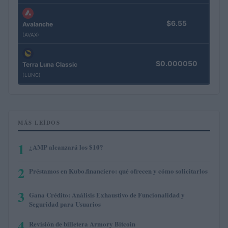
$6.55
Avalanche
(AVAX)
$0.000050
Terra Luna Classic
(LUNC)
MÁS LEÍDOS
1
¿AMP alcanzará los $10?
2
Préstamos en Kubo.financiero: qué ofrecen y cómo solicitarlos
3
Gana Crédito: Análisis Exhaustivo de Funcionalidad y
Seguridad para Usuarios
4
Revisión de billetera Armory Bitcoin