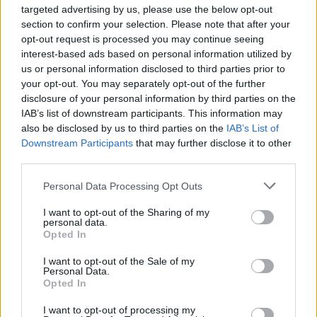
Vladimir Putin firma ley que regula el uso de criptomonedas en
targeted advertising by us, please use the below opt-out
Rusia a partir de septiembre
section to confirm your selection. Please note that after your
Diego Martín · 6 Ago 2026
opt-out request is processed you may continue seeing
interest-based ads based on personal information utilized by
CRIPTOMONEDAS
us or personal information disclosed to third parties prior to
your opt-out. You may separately opt-out of the further
disclosure of your personal information by third parties on the
IAB’s list of downstream participants. This information may
also be disclosed by us to third parties on the
IAB’s List of
Downstream Participants
that may further disclose it to other
third parties.
Please note that this website/app uses one or more Google
Personal Data Processing Opt Outs
services and may gather and store information including but
not limited to your visit or usage behaviour. You may click to
I want to opt-out of the Sharing of my
personal data.
grant or deny consent to Google and its third-party tags to
Opted In
use your data for below specified purposes in below Google
consent section.
Steam bajo ataque: el malware que infectó a 8.000 usuarios y
I want to opt-out of the Sale of my
Personal Data.
robó más de 220.000 dólares en criptomonedas
Opted In
Diego Martín · 6 Ago 2026
I want to opt-out of processing my