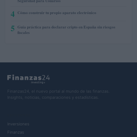
Seguridad para Usuarios
4
Cómo construir tu propio aparato electrónico
5
Guía práctica para declarar cripto en España sin riesgos
fiscales
Finanzas24, el nuevo portal al mundo de las finanzas.
Insights, noticias, comparaciones y estadísticas.
SECCIONES
Inversiones
Finanzas