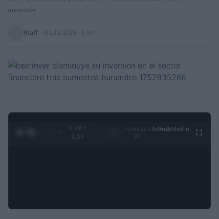
mercado.
Staff
·
19 julio 2025
· 3 min
0:28 /
Ad
hub
Media
POWERED
1
/
4
3:09
BY