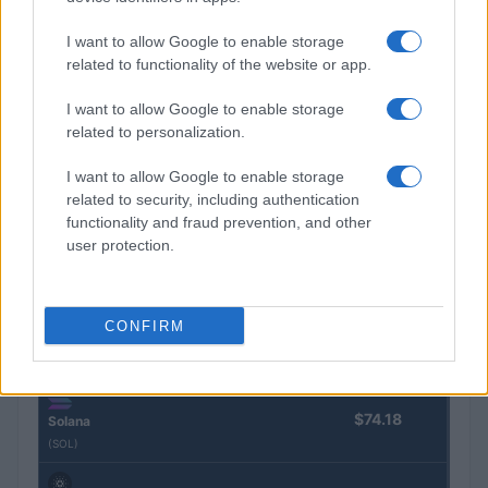
Nombre
Precio
I want to allow Google to enable storage
related to functionality of the website or app.
$64,898.00
Bitcoin
(BTC)
I want to allow Google to enable storage
related to personalization.
$1,913.54
Ethereum
I want to allow Google to enable storage
(ETH)
related to security, including authentication
functionality and fraud prevention, and other
user protection.
$596.23
BNB
(BNB)
CONFIRM
$1.05
XRP
(XRP)
$74.18
Solana
(SOL)