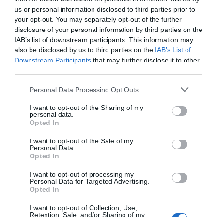
us or personal information disclosed to third parties prior to
bono para psicólogos de 2024
El
es una valiosa
your opt-out. You may separately opt-out of the further
oportunidad para quienes necesitan apoyo psicológico
disclosure of your personal information by third parties on the
pero tienen dificultades para cubrir los costos de las
IAB’s list of downstream participants. This information may
also be disclosed by us to third parties on the
IAB’s List of
sesiones. Con montos variables según la ISEE y un
Downstream Participants
that may further disclose it to other
procedimiento simplificado a través del portal INPS, esta
third parties.
medida puede ayudar a mejorar el bienestar psicológico
Please note that this website/app uses one or more Google
Personal Data Processing Opt Outs
services and may gather and store information including but
de muchos ciudadanos.
not limited to your visit or usage behaviour. You may click to
I want to opt-out of the Sharing of my
personal data.
grant or deny consent to Google and its third-party tags to
Opted In
use your data for below specified purposes in below Google
consent section.
I want to opt-out of the Sale of my
AUTOR
Personal Data.
Consejo editorial
Opted In
I want to opt-out of processing my
Personal Data for Targeted Advertising.
Opted In
I want to opt-out of Collection, Use,
Retention, Sale, and/or Sharing of my