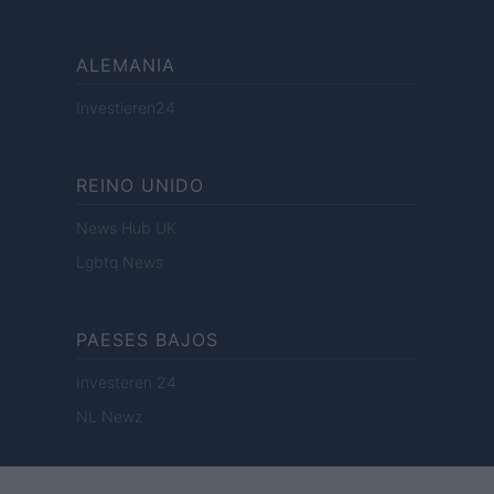
ALEMANIA
Investieren24
REINO UNIDO
News Hub UK
Lgbtq News
PAESES BAJOS
Investeren 24
NL Newz