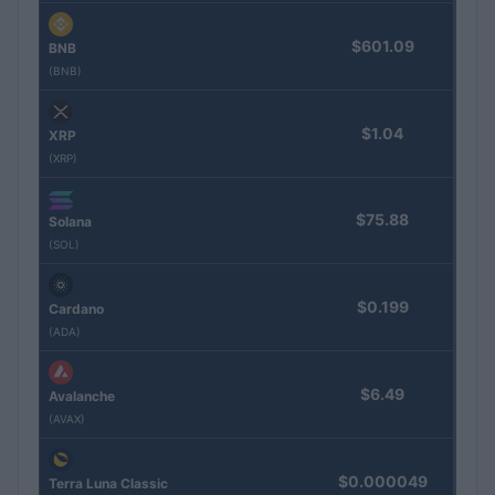
$601.09
BNB
(BNB)
$1.04
XRP
(XRP)
$75.88
Solana
(SOL)
$0.199
Cardano
(ADA)
$6.49
Avalanche
(AVAX)
$0.000049
Terra Luna Classic