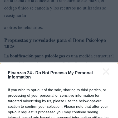
de la fecha de la concesión. Transcurrido ese plazo, el
código único se cancela y los recursos no utilizados se
reasignarán
a otros beneficiarios.
Propuestas y novedades para el Bono Psicólogo
2025
bonificación para psicólogos
La
es una medida estructural
que también se refinanciará en 2025. Sin embargo, el
gobierno está considerando reducir los fondos
Finanzas 24 -
Do Not Process My Personal
disponibles, lo que podría limitar la cantidad de
Information
beneficiarios. Según las previsiones actuales, el
If you wish to opt-out of the sale, sharing to third parties, or
presupuesto podría caer a 10 millones de euros, lo
processing of your personal or sensitive information for
suficiente para cubrir unas 16.000 solicitudes
targeted advertising by us, please use the below opt-out
section to confirm your selection. Please note that after your
.
opt-out request is processed you may continue seeing
interest-based ads based on personal information utilized by