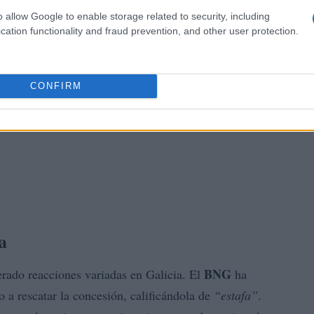
o allow Google to enable storage related to security, including
cation functionality and fraud prevention, and other user protection.
CONFIRM
a
BNG
rado reacciones variadas en Galicia. El
ha
 a rescatar la concesión, calificándola de
“estafa”
.