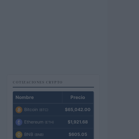
COTIZACIONES CRYPTO
Nombre
Precio
Bitcoin
$65,042.00
(BTC)
Ethereum
$1,921.68
(ETH)
BNB
$605.05
(BNB)