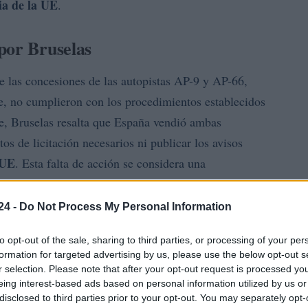
ia de la UE
.
por Bruselas
e las concesiones de las autopistas AP-9 y AP-66,
, no cumplieron con los procedimientos establecidos
me, Bruselas resalta que España vendió ambas
os de licitación necesarios ni publicar los avisos
 UE
. Esta falta de acción se considera una
a adjudicar nuevos contratos, lo que obligaría a un
egún las directivas europeas.
24 -
Do Not Process My Personal Information
to opt-out of the sale, sharing to third parties, or processing of your per
formation for targeted advertising by us, please use the below opt-out s
r selection. Please note that after your opt-out request is processed y
eing interest-based ads based on personal information utilized by us or
disclosed to third parties prior to your opt-out. You may separately opt-