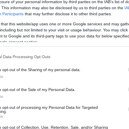
losure of your personal information by third parties on the IAB’s list of
. This information may also be disclosed by us to third parties on the
IA
Participants
that may further disclose it to other third parties.
 that this website/app uses one or more Google services and may gath
including but not limited to your visit or usage behaviour. You may click 
 to Google and its third-party tags to use your data for below specifi
ogle consent section.
l Data Processing Opt Outs
o opt-out of the Sharing of my personal data.
In
dos meses
de
para atender las preocupaciones
las medidas necesarias que corrijan estas
o opt-out of the Sale of my Personal Data.
In
rse un procedimiento de infracción que culminaría en
 la UE. ¿Qué pasará si no se actúa?
to opt-out of processing my Personal Data for Targeted
ing.
In
nsecuencias financieras
o opt-out of Collection, Use, Retention, Sale, and/or Sharing