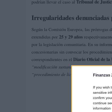
Tribunal de Justic
podrían llevar el caso al
Irregularidades denunciadas 
Según la Comisión Europea, las prórrogas d
25 y 29 años
extendidas por
respectivamente
por la legislación comunitaria. En su infor
concesionarias sin convocar los procedimient
Diario Oficial de la
correspondientes en el
“modificación sustancial”
, que equivaldría 
“procedimiento de licitación competitivo”
s
Finanzas 
If you wish 
sensitive in
confirm you
continue se
information 