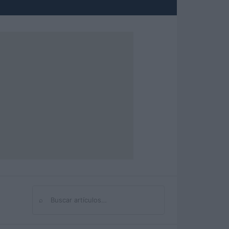
⌕
Buscar