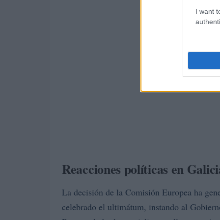
I want t
authenti
Reacciones políticas en Galici
La decisión de la Comisión Europea ha gene
celebrado el ultimátum, instando al Gobierno