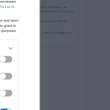
 downstream
3
Gana Crédito: Análisis Exhaustivo de
B’s List of
Funcionalidad y Seguridad para Usuarios
4
er and store
Revisión de billetera Armory Bitcoin
to grant or
ed purposes
5
Euríbor en caída: ¿el fin de las hipotecas
variables?