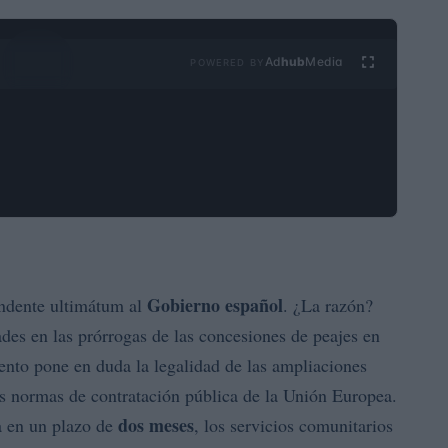
Ad
hub
Media
POWERED BY
Gobierno español
ndente ultimátum al
. ¿La razón?
ades en las prórrogas de las concesiones de peajes en
ento pone en duda la legalidad de las ampliaciones
las normas de contratación pública de la Unión Europea.
dos meses
a en un plazo de
, los servicios comunitarios