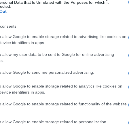
ersonal Data that Is Unrelated with the Purposes for which it
lected.
lidad Sostenible
, han confirmado que se explorarán
Out
timátum de Bruselas, incluyendo la posibilidad de
 argumentan que las políticas del actual Gobierno van
consents
s peajes, pero que están cumpliendo con todos los
o allow Google to enable storage related to advertising like cookies on
evice identifiers in apps.
r responsabilidad y para velar por el interés común”
.
o allow my user data to be sent to Google for online advertising
tratos de peaje presenta un gran desafío financiero
s.
o las costosas indemnizaciones que conllevaría la
to allow Google to send me personalized advertising.
das? Según las mismas fuentes, estas prórrogas fueron
 María Aznar
, extendiendo los contratos de la AP-9
o allow Google to enable storage related to analytics like cookies on
evice identifiers in apps.
implica una responsabilidad que, según ellos, recae
o allow Google to enable storage related to functionality of the website
o allow Google to enable storage related to personalization.