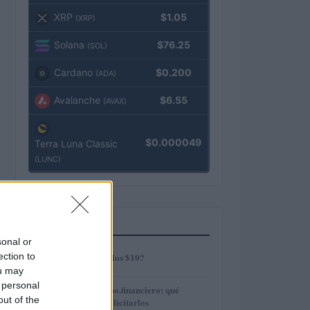
XRP
$1.05
(XRP)
Solana
$76.25
(SOL)
Cardano
$0.200
(ADA)
Avalanche
$6.55
(AVAX)
$0.000049
Terra Luna Classic
(LUNC)
MÁS LEÍDOS
sonal or
1
ection to
¿AMP alcanzará los $10?
ou may
 personal
2
Préstamos en Kubo.financiero: qué
out of the
ofrecen y cómo solicitarlos