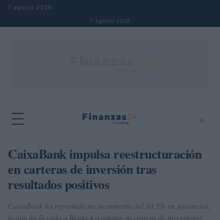
Saltar al contenido
7 agosto 2026
7 agosto 2026
⌕
×
⌕
CaixaBank impulsa reestructuración
Buscar
en carteras de inversión tras
resultados positivos
CaixaBank ha reportado un incremento del 10,3% en ganancias,
lo que ha llevado a Renta 4 a ajustar su cartera de inversiones.