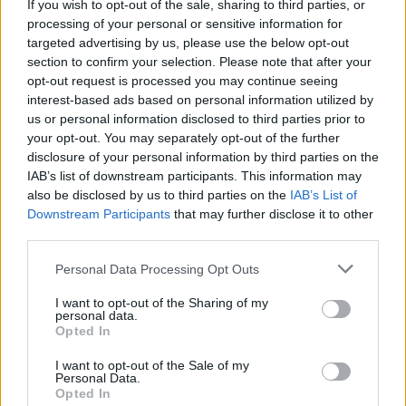
If you wish to opt-out of the sale, sharing to third parties, or
processing of your personal or sensitive information for
targeted advertising by us, please use the below opt-out
section to confirm your selection. Please note that after your
opt-out request is processed you may continue seeing
Brent cae un 8.3% y arrastra a las materias primas en agosto
interest-based ads based on personal information utilized by
Lucía Herrera · 6 Ago 2026
us or personal information disclosed to third parties prior to
your opt-out. You may separately opt-out of the further
CRIPTOMONEDAS
disclosure of your personal information by third parties on the
IAB’s list of downstream participants. This information may
also be disclosed by us to third parties on the
IAB’s List of
Downstream Participants
that may further disclose it to other
third parties.
Please note that this website/app uses one or more Google
Personal Data Processing Opt Outs
services and may gather and store information including but
not limited to your visit or usage behaviour. You may click to
I want to opt-out of the Sharing of my
personal data.
grant or deny consent to Google and its third-party tags to
Opted In
use your data for below specified purposes in below Google
consent section.
I want to opt-out of the Sale of my
Personal Data.
Opted In
Cadena perpetua para ex oficial de LAPD por robo cripto a