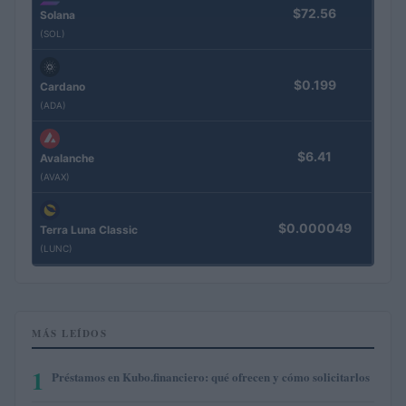
$72.56
Solana
(SOL)
$0.199
Cardano
(ADA)
$6.41
Avalanche
(AVAX)
$0.000049
Terra Luna Classic
(LUNC)
MÁS LEÍDOS
1
Préstamos en Kubo.financiero: qué ofrecen y cómo solicitarlos