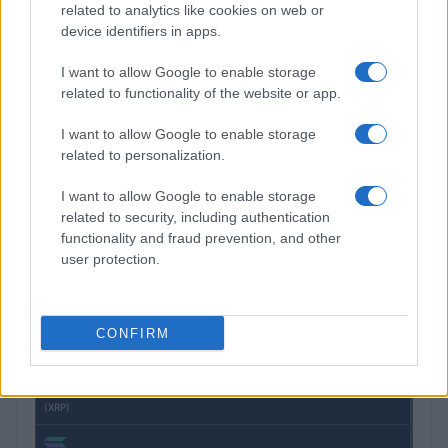
related to analytics like cookies on web or
device identifiers in apps.
COTIZACIONES CRYPTO
I want to allow Google to enable storage
Nombre
Precio
related to functionality of the website or app.
I want to allow Google to enable storage
$64,276.00
Bitcoin
related to personalization.
(BTC)
I want to allow Google to enable storage
related to security, including authentication
$1,899.29
Ethereum
functionality and fraud prevention, and other
(ETH)
user protection.
$592.07
BNB
(BNB)
CONFIRM
$1.03
XRP
(XRP)