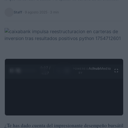
Staff
·
9 agosto 2025
· 3 min
0:28 /
Ad
hub
Media
POWERED
1
/
4
4:27
BY
¿Te has dado cuenta del impresionante desempeño bursátil