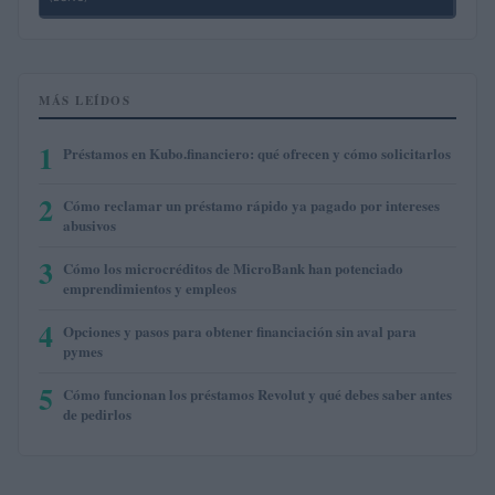
MÁS LEÍDOS
1
Préstamos en Kubo.financiero: qué ofrecen y cómo solicitarlos
2
Cómo reclamar un préstamo rápido ya pagado por intereses
abusivos
3
Cómo los microcréditos de MicroBank han potenciado
emprendimientos y empleos
4
Opciones y pasos para obtener financiación sin aval para
pymes
5
Cómo funcionan los préstamos Revolut y qué debes saber antes
de pedirlos