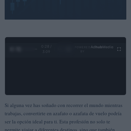
0:29 /
Ad
hub
Media
POWERED
1
/
4
3:09
BY
Si alguna vez has soñado con recorrer el mundo mientras
trabajas, convertirte en azafato o azafata de vuelo podría
ser la opción ideal para ti. Esta profesión no solo te
permite viajar a diferentes destinos, sino que también