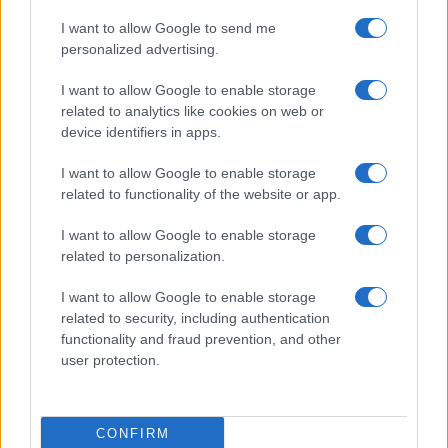
I want to allow Google to send me
personalized advertising.
UDC y Xunta en conflicto por desequilibrio presupuestario en
I want to allow Google to enable storage
2026
related to analytics like cookies on web or
device identifiers in apps.
Marta Ruiz · 1 Ago 2026
I want to allow Google to enable storage
related to functionality of the website or app.
COTIZACIONES CRYPTO
I want to allow Google to enable storage
related to personalization.
Nombre
Precio
I want to allow Google to enable storage
related to security, including authentication
$64,979.00
Bitcoin
functionality and fraud prevention, and other
(BTC)
user protection.
$1,916.06
Ethereum
(ETH)
CONFIRM