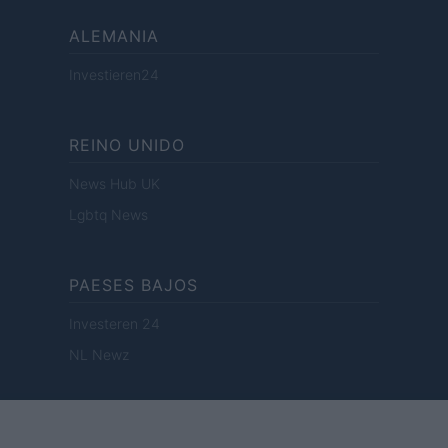
ALEMANIA
Investieren24
REINO UNIDO
News Hub UK
Lgbtq News
PAESES BAJOS
Investeren 24
NL Newz