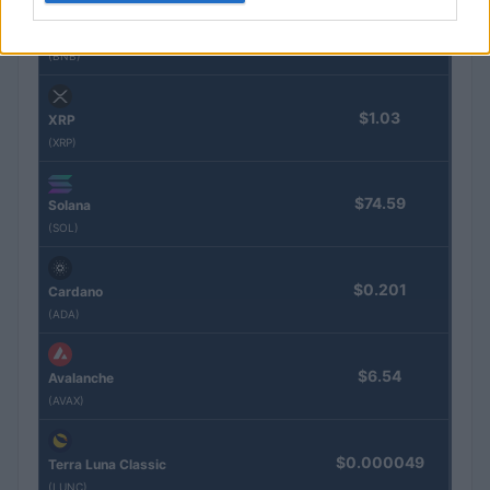
$593.14
BNB
(BNB)
$1.03
XRP
(XRP)
$74.59
Solana
(SOL)
$0.201
Cardano
(ADA)
$6.54
Avalanche
(AVAX)
$0.000049
Terra Luna Classic
(LUNC)