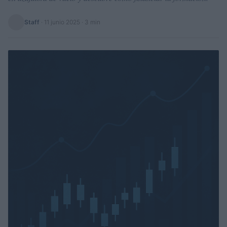
Staff
·
11 junio 2025
· 3 min