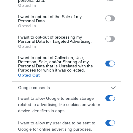
personal data.
grant or deny consent to Google and its third-party tags to
Opted In
use your data for below specified purposes in below Google
consent section.
I want to opt-out of the Sale of my
Personal Data.
Opted In
I want to opt-out of processing my
Personal Data for Targeted Advertising.
Opted In
Situación financiera de la UDC: ¿Qué está pasando en 2026?
I want to opt-out of Collection, Use,
Retention, Sale, and/or Sharing of my
Marta Ruiz · 1 Ago 2026
Personal Data that Is Unrelated with the
Purposes for which it was collected.
Opted Out
FINANCIACIÓN
Google consents
I want to allow Google to enable storage
related to advertising like cookies on web or
device identifiers in apps.
I want to allow my user data to be sent to
Google for online advertising purposes.