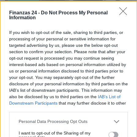
Finanzas 24 -
Do Not Process My Personal
Information
If you wish to opt-out of the sale, sharing to third parties, or
processing of your personal or sensitive information for
targeted advertising by us, please use the below opt-out
section to confirm your selection. Please note that after your
opt-out request is processed you may continue seeing
interest-based ads based on personal information utilized by
us or personal information disclosed to third parties prior to
your opt-out. You may separately opt-out of the further
Fondos europeos impulsan crecimiento laboral y económico en
disclosure of your personal information by third parties on the
el País Vasco
IAB’s list of downstream participants. This information may
also be disclosed by us to third parties on the
IAB’s List of
Marta Ruiz · 3 Ago 2026
Downstream Participants
that may further disclose it to other
third parties.
FINANCIACIÓN
Please note that this website/app uses one or more Google
Personal Data Processing Opt Outs
services and may gather and store information including but
not limited to your visit or usage behaviour. You may click to
I want to opt-out of the Sharing of my