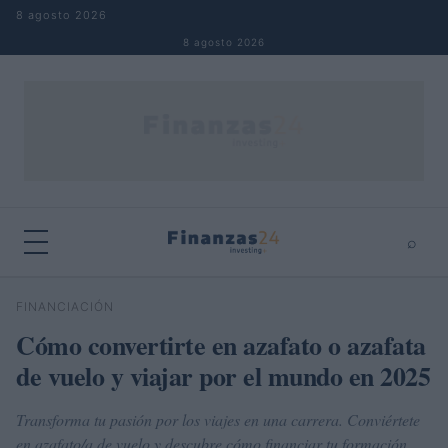
Saltar al contenido
8 agosto 2026
8 agosto 2026
⌕
×
⌕
FINANCIACIÓN
Buscar
Cómo convertirte en azafato o azafata
de vuelo y viajar por el mundo en 2025
Transforma tu pasión por los viajes en una carrera. Conviértete
en azafato/a de vuelo y descubre cómo financiar tu formación.