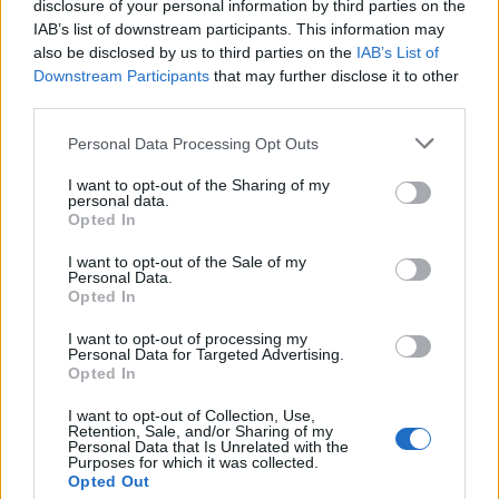
disclosure of your personal information by third parties on the
IAB’s list of downstream participants. This information may
also be disclosed by us to third parties on the
IAB’s List of
Downstream Participants
that may further disclose it to other
third parties.
Please note that this website/app uses one or more Google
Personal Data Processing Opt Outs
services and may gather and store information including but
not limited to your visit or usage behaviour. You may click to
I want to opt-out of the Sharing of my
personal data.
grant or deny consent to Google and its third-party tags to
Opted In
use your data for below specified purposes in below Google
Cómo planificar tus impuestos cripto: trading, staking y más
consent section.
I want to opt-out of the Sale of my
Diego Martín · 9 Ago 2026
Personal Data.
Opted In
IMPUESTO
I want to opt-out of processing my
Personal Data for Targeted Advertising.
Opted In
I want to opt-out of Collection, Use,
Retention, Sale, and/or Sharing of my
Personal Data that Is Unrelated with the
Purposes for which it was collected.
Opted Out