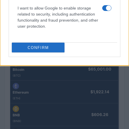
Cómo identificar y evitar el fraude fiscal: guía completa
I want to allow Google to enable storage
related to security, including authentication
Lucía Herrera · 26 Jul 2026
functionality and fraud prevention, and other
user protection.
COTIZACIONES CRYPTO
CONFIRM
Nombre
Precio
$65,001.00
Bitcoin
(BTC)
$1,922.14
Ethereum
(ETH)
$606.26
BNB
(BNB)