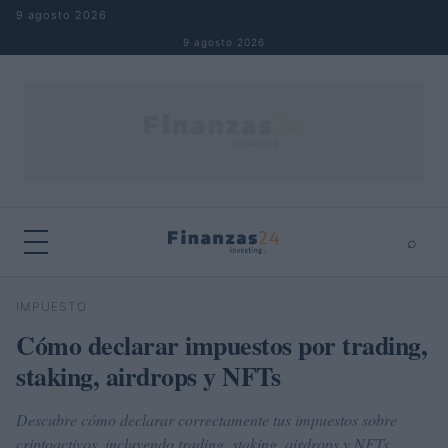
Saltar al contenido
9 agosto 2026
9 agosto 2026
⌕
×
⌕
IMPUESTO
Buscar
Cómo declarar impuestos por trading,
staking, airdrops y NFTs
Descubre cómo declarar correctamente tus impuestos sobre
criptoactivos, incluyendo trading, staking, airdrops y NFTs