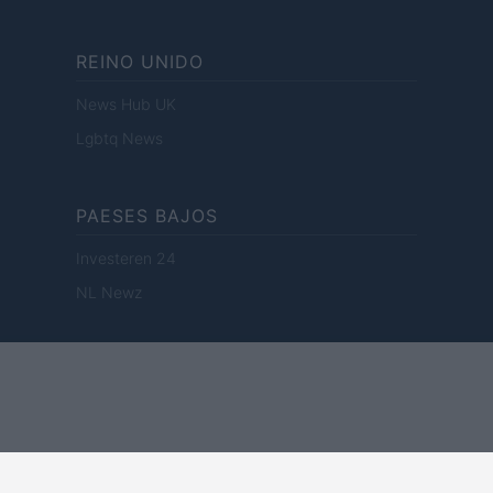
REINO UNIDO
News Hub UK
Lgbtq News
PAESES BAJOS
Investeren 24
NL Newz