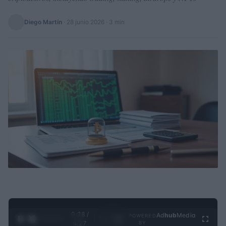
Diego Martín
·
28 junio 2026
· 3 min
0:29 /
Ad
hub
Media
POWERED
1
/
4
4:27
BY