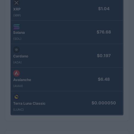
$1.04
XRP
(XRP)
$76.68
Solana
(SOL)
$0.197
Cardano
(ADA)
$6.48
Avalanche
(AVAX)
$0.000050
Terra Luna Classic
(LUNC)